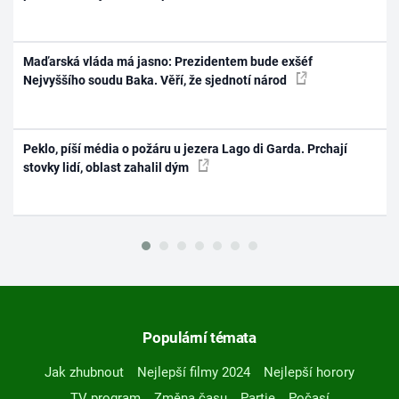
Maďarská vláda má jasno: Prezidentem bude exšéf
Nejvyššího soudu Baka. Věří, že sjednotí národ
Peklo, píší média o požáru u jezera Lago di Garda. Prchají
stovky lidí, oblast zahalil dým
Populární témata
Jak zhubnout
Nejlepší filmy 2024
Nejlepší horory
TV program
Změna času
Partie
Počasí