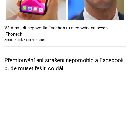
Cool Esport
Pořady
Většina lidí nepovolila Facebooku sledování na svých
TV Program
iPhonech
Zdroj: iStock / Getty Images
Sledujte prima+
Přemlouvání ani strašení nepomohlo a Facebook
Přihlášení
bude muset řešit, co dál.
Sledujte nás