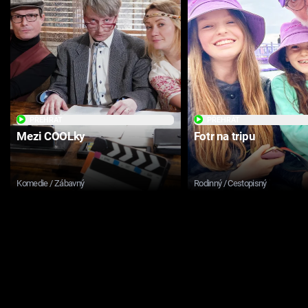
PŘEHRÁT
PŘEHRÁT
Mezi COOLky
Fotr na tripu
Komedie / Zábavný
Rodinný / Cestopisný