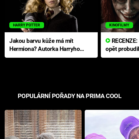
HARRY POTTER
KINOFILMY
Jakou barvu kůže má mít
RECENZE: Smrtelné zlo se
Hermiona? Autorka Harryho
opět probudi
Pottera přišla s ráznou
přichází s n
odpovědí
hororovou n
POPULÁRNÍ POŘADY NA PRIMA COOL