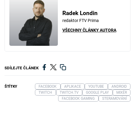
Radek Londin
redaktor FTV Prima
VŠECHNY ČLÁNKY AUTORA
SDÍLEJTE ČLÁNEK
ŠTÍTKY
FACEBOOK
APLIKACE
YOUTUBE
ANDROID
TWITCH
TWITCH.TV
GOOGLE PLAY
MIXÉR
FACEBOOK GAMING
STERAMOVÁNÍ