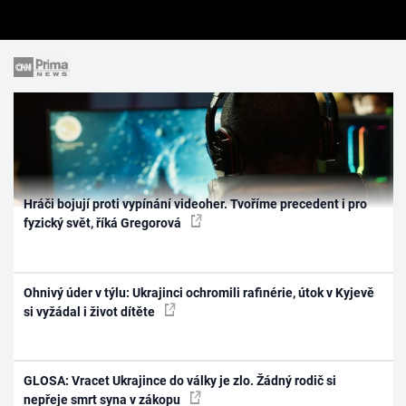
Hráči bojují proti vypínání videoher. Tvoříme precedent i pro
fyzický svět, říká Gregorová
Ohnivý úder v týlu: Ukrajinci ochromili rafinérie, útok v Kyjevě
si vyžádal i život dítěte
GLOSA: Vracet Ukrajince do války je zlo. Žádný rodič si
nepřeje smrt syna v zákopu