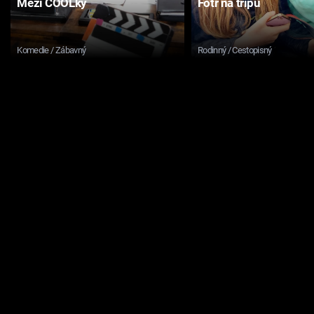
Mezi COOLky
Fotr na tripu
Komedie / Zábavný
Rodinný / Cestopisný