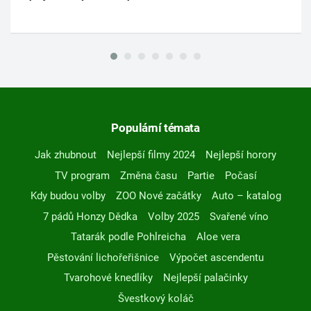
Populární témata
Jak zhubnout
Nejlepší filmy 2024
Nejlepší horory
TV program
Změna času
Partie
Počasí
Kdy budou volby
ZOO Nové začátky
Auto – katalog
7 pádů Honzy Dědka
Volby 2025
Svařené víno
Tatarák podle Pohlreicha
Aloe vera
Pěstování lichořeřišnice
Výpočet ascendentu
Tvarohové knedlíky
Nejlepší palačinky
Švestkový koláč