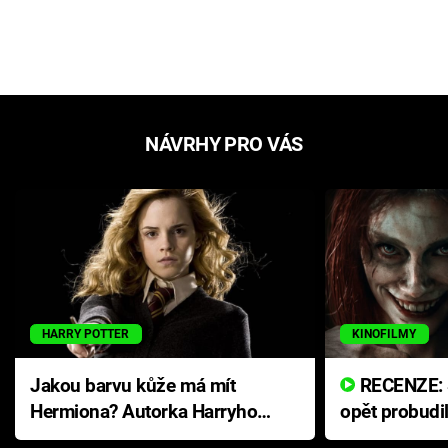
NÁVRHY PRO VÁS
HARRY POTTER
KINOFILMY
Jakou barvu kůže má mít
RECENZE: Smrtelné zlo se
Hermiona? Autorka Harryho
opět probudi
Pottera přišla s ráznou
přichází s n