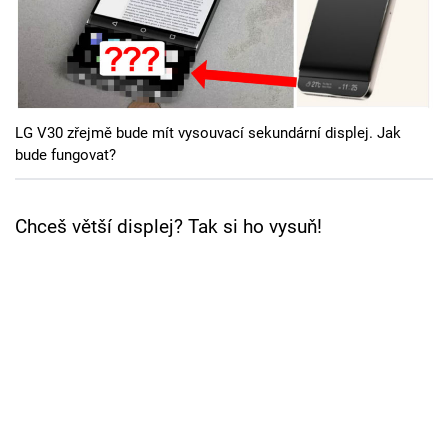
Cool Esport
Pořady
TV Program
LG V30 zřejmě bude mít vysouvací sekundární displej. Jak
bude fungovat?
Sledujte prima+
Chceš větší displej? Tak si ho vysuň!
Přihlášení
Sledujte nás