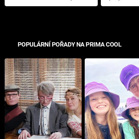
Pottera přišla s ráznou
přichází s n
odpovědí
hororovou n
POPULÁRNÍ POŘADY NA PRIMA COOL