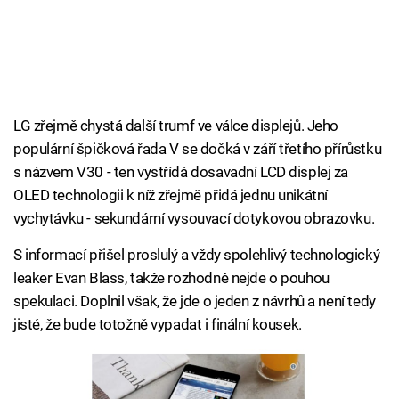
LG zřejmě chystá další trumf ve válce displejů. Jeho
populární špičková řada V se dočká v září třetího přírůstku
s názvem V30 - ten vystřídá dosavadní LCD displej za
OLED technologii k níž zřejmě přidá jednu unikátní
vychytávku - sekundární vysouvací dotykovou obrazovku.
S informací přišel proslulý a vždy spolehlivý technologický
leaker Evan Blass, takže rozhodně nejde o pouhou
spekulaci. Doplnil však, že jde o jeden z návrhů a není tedy
jisté, že bude totožně vypadat i finální kousek.