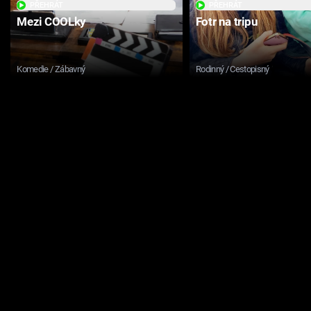
PŘEHRÁT
PŘEHRÁT
Mezi COOLky
Fotr na tripu
Komedie / Zábavný
Rodinný / Cestopisný