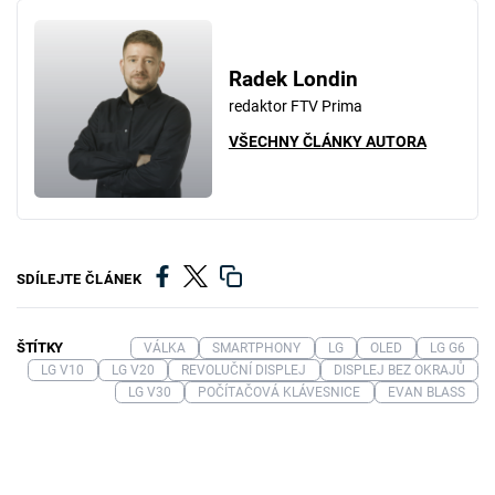
Radek Londin
redaktor FTV Prima
VŠECHNY ČLÁNKY AUTORA
SDÍLEJTE ČLÁNEK
ŠTÍTKY
VÁLKA
SMARTPHONY
LG
OLED
LG G6
LG V10
LG V20
REVOLUČNÍ DISPLEJ
DISPLEJ BEZ OKRAJŮ
LG V30
POČÍTAČOVÁ KLÁVESNICE
EVAN BLASS