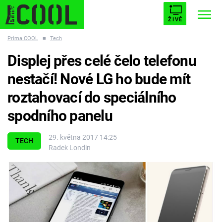
ŽIVĚ
Prima COOL
■
Tech
STARHOUSE
BUFFY, PŘEMOŽITELKA UPÍRŮ
Trendy:
Displej přes celé čelo telefonu
ESCAPE
PLNEJ KOTEL
AVENGERS 5
nestačí! Nové LG ho bude mít
roztahovací do speciálního
spodního panelu
Témata
29. května 2017 14:25
TECH
Radek Londin
Filmy
Seriály
Hry