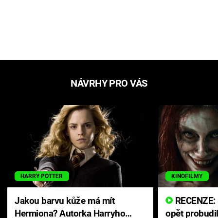
NÁVRHY PRO VÁS
HARRY POTTER
KINOFILMY
Jakou barvu kůže má mít
RECENZE: Smrtelné zlo se
Hermiona? Autorka Harryho
opět probudi