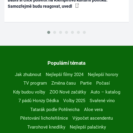
Babiš si chce posvítit na Klempířovu kulturní politiku.
Samozřejmě budu reagovat, uvedl
Populární témata
Jak zhubnout
Nejlepší filmy 2024
Nejlepší horory
TV program
Změna času
Partie
Počasí
Kdy budou volby
ZOO Nové začátky
Auto – katalog
7 pádů Honzy Dědka
Volby 2025
Svařené víno
Tatarák podle Pohlreicha
Aloe vera
Pěstování lichořeřišnice
Výpočet ascendentu
Tvarohové knedlíky
Nejlepší palačinky