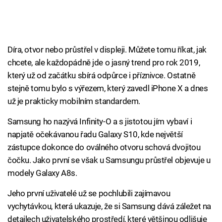
Díra, otvor nebo průstřel v displeji. Můžete tomu říkat, jak
chcete, ale každopádně jde o jasný trend pro rok 2019,
který už od začátku sbírá odpůrce i příznivce. Ostatně
stejně tomu bylo s výřezem, který zavedl iPhone X a dnes
už je prakticky mobilním standardem.
Samsung ho nazývá Infinity-O a s jistotou jím vybaví i
napjatě očekávanou řadu Galaxy S10, kde největší
zástupce dokonce do oválného otvoru schová dvojitou
čočku. Jako první se však u Samsungu průstřel objevuje u
modely Galaxy A8s.
Jeho první uživatelé už se pochlubili zajímavou
vychytávkou, která ukazuje, že si Samsung dává záležet na
detailech uživatelského prostředí, které většinou odlišuje