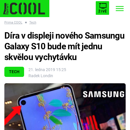
ŽIVĚ
Prima COOL
■
Tech
STARHOUSE
BUFFY, PŘEMOŽITELKA UPÍRŮ
Trendy:
Díra v displeji nového Samsungu
ESCAPE
PLNEJ KOTEL
AVENGERS 5
Galaxy S10 bude mít jednu
skvělou vychytávku
21. ledna 2019 15:25
TECH
Radek Londin
Témata
Filmy
Seriály
Hry