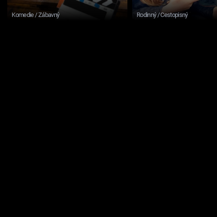
Komedie / Zábavný
Rodinný / Cestopisný