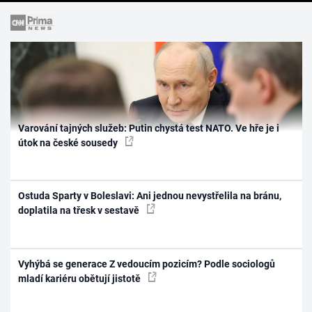
Varování tajných služeb: Putin chystá test NATO. Ve hře je i
útok na české sousedy
Ostuda Sparty v Boleslavi: Ani jednou nevystřelila na bránu,
doplatila na třesk v sestavě
Vyhýbá se generace Z vedoucím pozicím? Podle sociologů
mladí kariéru obětují jistotě