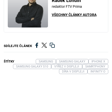
Radek Londin
redaktor FTV Prima
VŠECHNY ČLÁNKY AUTORA
SDÍLEJTE ČLÁNEK
ŠTÍTKY
SAMSUNG
SAMSUNG GALAXY
IPHONE X
SAMSUNG GALAXY S10
VÝŘEZ V DISPLEJI
SAMRTPHONY
DÍRA V DISPLEJI
INFINITY O