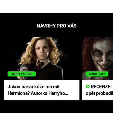
NÁVRHY PRO VÁS
HARRY POTTER
KINOFILMY
Jakou barvu kůže má mít
RECENZE: Smrtelné zlo se
Hermiona? Autorka Harryho
opět probudi
Pottera přišla s ráznou
přichází s n
odpovědí
hororovou n