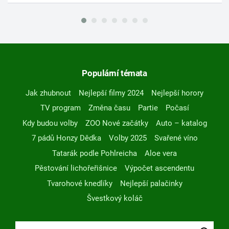
Populární témata
Jak zhubnout
Nejlepší filmy 2024
Nejlepší horory
TV program
Změna času
Partie
Počasí
Kdy budou volby
ZOO Nové začátky
Auto – katalog
7 pádů Honzy Dědka
Volby 2025
Svařené víno
Tatarák podle Pohlreicha
Aloe vera
Pěstování lichořeřišnice
Výpočet ascendentu
Tvarohové knedlíky
Nejlepší palačinky
Švestkový koláč