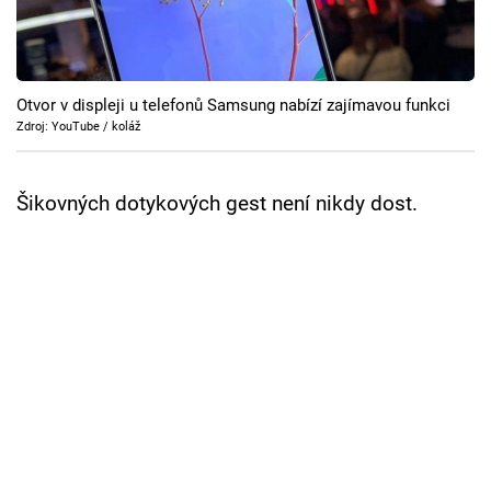
Cool Esport
Pořady
Otvor v displeji u telefonů Samsung nabízí zajímavou funkci
TV Program
Zdroj: YouTube / koláž
Sledujte prima+
Šikovných dotykových gest není nikdy dost.
Přihlášení
Sledujte nás