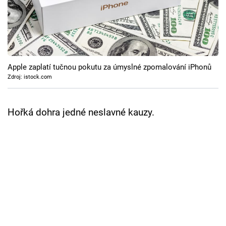
Cool Esport
Pořady
TV Program
Apple zaplatí tučnou pokutu za úmyslné zpomalování iPhonů
Zdroj: istock.com
Sledujte prima+
Hořká dohra jedné neslavné kauzy.
Přihlášení
Sledujte nás