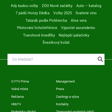
Kdy budou volby
ZOO Nové začátky
Auto – katalog
7 pádů Honzy Dědka
Volby 2025
Svařené víno
Tatarák podle Pohlreicha
Aloe vera
Pěstování lichořeřišnice
Výpočet ascendentu
Tvarohové knedlíky
Nejlepší palačinky
Švestkový koláč
O FTV Prima
Management
Volná místa
Press
Reklama
Castingy a výzvy
HbbTV
Kontakty
Podmínky užívání
Zpracování osobních údajů