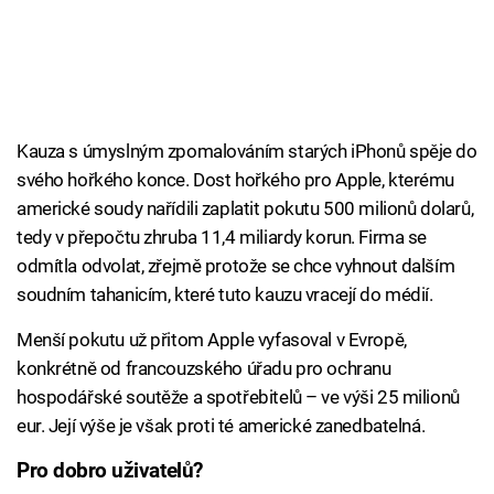
Kauza s úmyslným zpomalováním starých iPhonů spěje do
svého hořkého konce. Dost hořkého pro Apple, kterému
americké soudy nařídili zaplatit pokutu 500 milionů dolarů,
tedy v přepočtu zhruba 11,4 miliardy korun. Firma se
odmítla odvolat, zřejmě protože se chce vyhnout dalším
soudním tahanicím, které tuto kauzu vracejí do médií.
Menší pokutu už přitom Apple vyfasoval v Evropě,
konkrétně od francouzského úřadu pro ochranu
hospodářské soutěže a spotřebitelů – ve výši 25 milionů
eur. Její výše je však proti té americké zanedbatelná.
Pro dobro uživatelů?