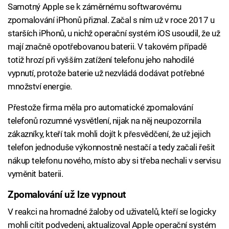
Samotný Apple se k záměrnému softwarovému
zpomalování iPhonů přiznal. Začal s ním už v roce 2017 u
starších iPhonů, u nichž operační systém iOS usoudil, že už
mají značně opotřebovanou baterii. V takovém případě
totiž hrozí při vyšším zatížení telefonu jeho nahodilé
vypnutí, protože baterie už nezvládá dodávat potřebné
množství energie.
Přestože firma měla pro automatické zpomalování
telefonů rozumné vysvětlení, nijak na něj neupozornila
zákazníky, kteří tak mohli dojít k přesvědčení, že už jejich
telefon jednoduše výkonnostně nestačí a tedy začali řešit
nákup telefonu nového, místo aby si třeba nechali v servisu
vyměnit baterii.
Zpomalování už lze vypnout
V reakci na hromadné žaloby od uživatelů, kteří se logicky
mohli cítit podvedeni, aktualizoval Apple operační systém