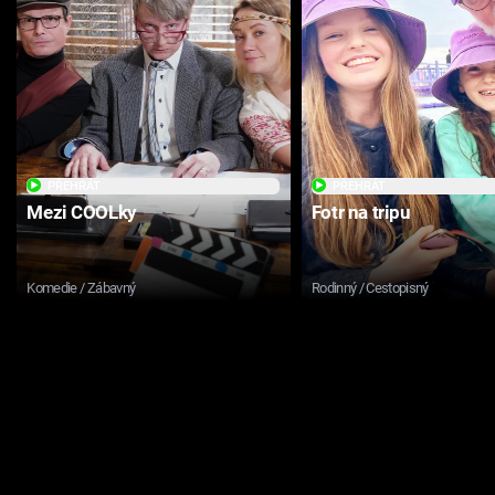
PŘEHRÁT
PŘEHRÁT
Mezi COOLky
Fotr na tripu
Komedie / Zábavný
Rodinný / Cestopisný