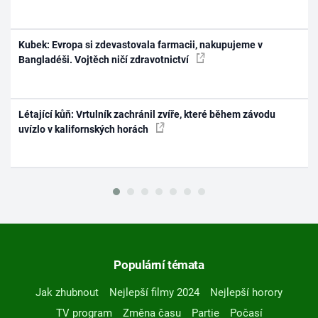
Kubek: Evropa si zdevastovala farmacii, nakupujeme v
Bangladéši. Vojtěch ničí zdravotnictví
Létající kůň: Vrtulník zachránil zvíře, které během závodu
uvízlo v kalifornských horách
Populární témata
Jak zhubnout
Nejlepší filmy 2024
Nejlepší horory
TV program
Změna času
Partie
Počasí