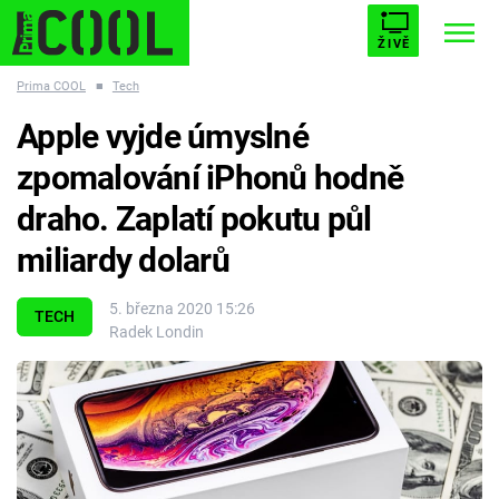
ŽIVĚ
Prima COOL
■
Tech
STARHOUSE
BUFFY, PŘEMOŽITELKA UPÍRŮ
Trendy:
Apple vyjde úmyslné
ESCAPE
PLNEJ KOTEL
AVENGERS 5
zpomalování iPhonů hodně
draho. Zaplatí pokutu půl
miliardy dolarů
Témata
5. března 2020 15:26
TECH
Radek Londin
Filmy
Seriály
Hry