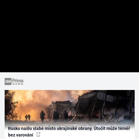
Rusko našlo slabé místo ukrajinské obrany. Útočit může téměř
bez varování