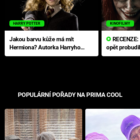
HARRY POTTER
KINOFILMY
Jakou barvu kůže má mít
RECENZE: Smrtelné zlo se
Hermiona? Autorka Harryho
opět probudi
Pottera přišla s ráznou
přichází s n
odpovědí
hororovou n
POPULÁRNÍ POŘADY NA PRIMA COOL