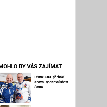
MOHLO BY VÁS ZAJÍMAT
Prima COOL přichází
s novou sportovní show
Šatna