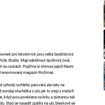
inek pro letošní rok jsou velká bezdrátová
Pods Studio. Mají nabídnout špičkový zvuk,
ití na cestách. Pojďme si shrnout jejích hlavní
inesl renomovaný magazín 9to5mac.
é výhody rychlého párování, ale taky na
sundají sluchátka z uší, jak to znají z malých
at, když jsou pověšena na krku a zůstanou tak
 Stačí je nasadit zpátky na uši, bleskově se