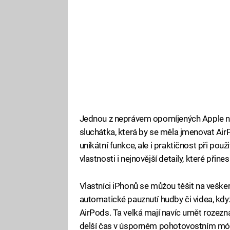
Jednou z neprávem opomíjených Apple nov
sluchátka, která by se měla jmenovat Air
unikátní funkce, ale i praktičnost při použ
vlastnosti i nejnovější detaily, které př
Vlastníci iPhonů se můžou těšit na vešker
automatické pauznutí hudby či videa, když 
AirPods. Ta velká mají navíc umět rozezn
delší čas v úsporném pohotovostním módu.