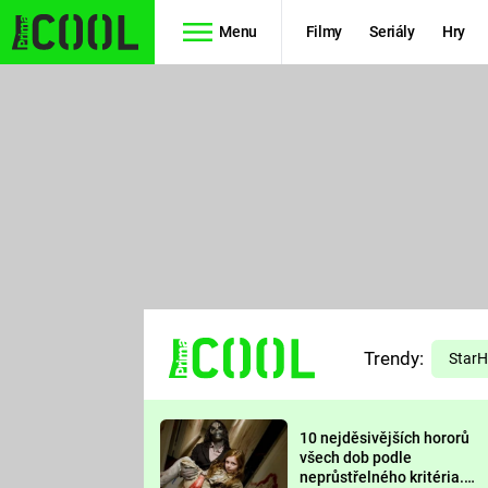
Menu
Filmy
Seriály
Hry
Seriály
Filmy
SIMPSONOVI
STAR WARS
HVĚZDNÁ
AVENGERS
BRÁNA
RYCHLE A
TEORIE
ZBĚSILE 10
Trendy:
VELKÉHO
Star
PREDÁTOR
TŘESKU
10 nejděsivějších hororů
FUTURAMA
všech dob podle
neprůstřelného kritéria.