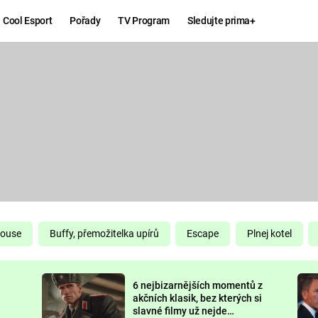
Cool Esport
Pořady
TV Program
Sledujte prima+
Hry
Zábava
MAFIA
ZÁBAVN
GALERI
GTA 6
NEJLEP
KINGDOM
KOMEDI
COME:
DELIVERANCE
CHUCK
House
Buffy, přemožitelka upírů
Escape
Plnej kotel
NORRIS
ESPORT
6 nejbizarnějších momentů z
DEADP
akčních klasik, bez kterých si
slavné filmy už nejde