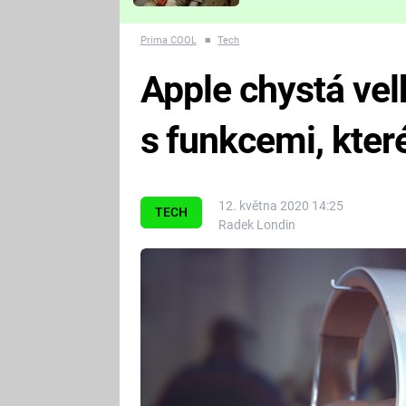
Které děsivé pecky vám
nejvíc zvednou tep?
Prima COOL
■
Tech
Apple chystá vel
s funkcemi, kter
12. května 2020 14:25
TECH
Radek Londin