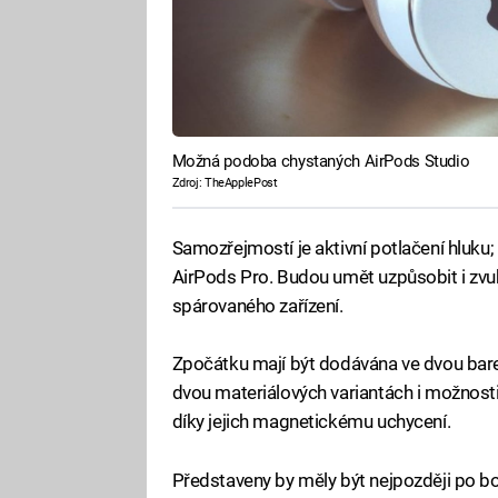
Možná podoba chystaných AirPods Studio
Zdroj: TheApplePost
Samozřejmostí je aktivní potlačení hluku;
AirPods Pro. Budou umět uzpůsobit i zvu
spárovaného zařízení.
Zpočátku mají být dodávána ve dvou barev
dvou materiálových variantách i možnosti 
díky jejich magnetickému uchycení.
Představeny by měly být nejpozději po b