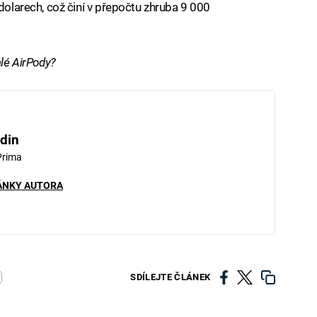
 dolarech, což činí v přepočtu zhruba 9 000
é AirPody?
din
Prima
ÁNKY AUTORA
SDÍLEJTE ČLÁNEK