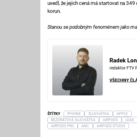
uvedl, že jejich cená má startovat na 349
korun.
Stanou se podobným fenoménem jako mal
Radek Lon
redaktor FTV 
VŠECHNY ČL
ŠTÍTKY
IPHONE
SLUCHÁTKA
APPLE
BEZDRÁTOVÁ SLUCHÁTKA
AIRPODS
LEAK
AIRPODS PRO
ANC
AIRPODS STUDIO