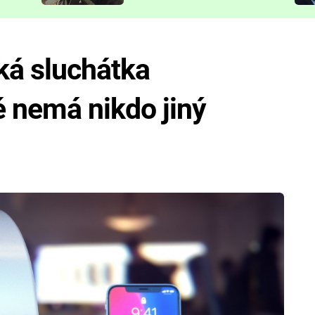
představit
ká sluchátka
é nemá nikdo jiný