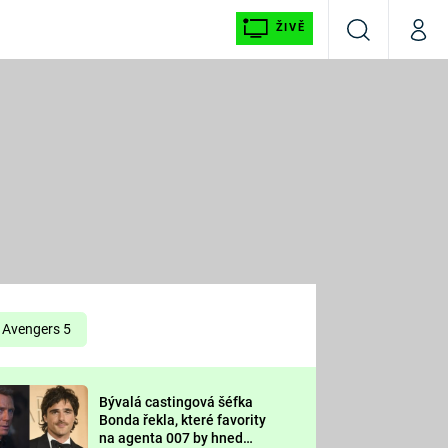
ŽIVĚ
Vyhledávání
Můj p
Prima+
É
CNN Prima NEWS
E
Prima FRESH
ŠÍ
Prima LIVING
E
Prima Ženy
Avengers 5
Prima LAJK
Bývalá castingová šéfka
OOL
Bonda řekla, které favority
Sledujte nás
na agenta 007 by hned