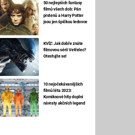
50 nejlepších fantasy
filmů všech dob: Pán
prstenů a Harry Potter
jsou jen špičkou ledovce
KVÍZ: Jak dobře znáte
filmovou sérii Vetřelec?
Otestujte se!
10 nejočekávanějších
filmů léta 2023:
Komiksové hity doplní
návraty akčních legend