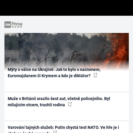
Mýty o válce na Ukrajině: Jak to bylo s nacismem,
Euromajdanem či Krymem a kdo je diktátor?
Muže v Británii srazilo šest aut, včetně policejního. Byl
milujícím otcem, truchlí rodina
Varování tajných služeb: Putin chystá test NATO. Ve hře je i