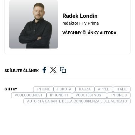
Radek Londin
redaktor FTV Prima
VŠECHNY ČLÁNKY AUTORA
SDÍLEJTE ČLÁNEK
ŠTÍTKY
IPHONE
POKUTA
KAUZA
APPLE
ITÁLIE
VODĚODOLNOST
IPHONE 11
VODOTĚSTNOST
IPHONE 8
AUTORITÀ GARANTE DELLA CONCORRENZA E DEL MERCATO