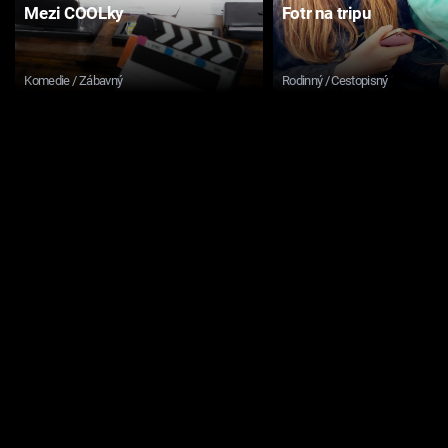
Mezi COOLky
Fotr na tripu
Komedie / Zábavný
Rodinný / Cestopisný