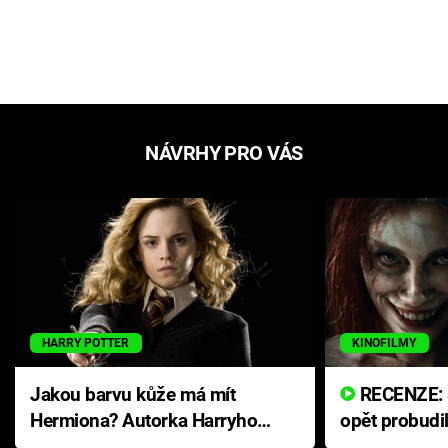
NÁVRHY PRO VÁS
HARRY POTTER
KINOFILMY
Jakou barvu kůže má mít
RECENZE: Smrtelné zlo se
Hermiona? Autorka Harryho
opět probudi
Pottera přišla s ráznou
přichází s n