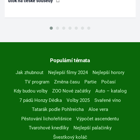
útok na české sousedy
Populární témata
Jak zhubnout
Nejlepší filmy 2024
Nejlepší horory
TV program
Změna času
Partie
Počasí
Kdy budou volby
ZOO Nové začátky
Auto – katalog
7 pádů Honzy Dědka
Volby 2025
Svařené víno
Tatarák podle Pohlreicha
Aloe vera
Pěstování lichořeřišnice
Výpočet ascendentu
Tvarohové knedlíky
Nejlepší palačinky
Švestkový koláč