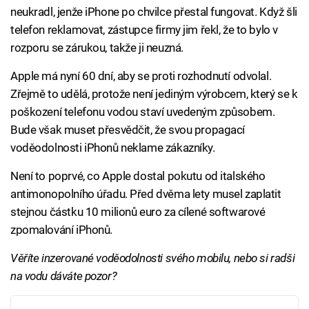
neukradl, jenže iPhone po chvilce přestal fungovat. Když šli
telefon reklamovat, zástupce firmy jim řekl, že to bylo v
rozporu se zárukou, takže ji neuzná.
Apple má nyní 60 dní, aby se proti rozhodnutí odvolal.
Zřejmě to udělá, protože není jediným výrobcem, který se k
poškození telefonu vodou staví uvedeným způsobem.
Bude však muset přesvědčit, že svou propagací
voděodolnosti iPhonů neklame zákazníky.
Není to poprvé, co Apple dostal pokutu od italského
antimonopolního úřadu. Před dvěma lety musel zaplatit
stejnou částku 10 milionů euro za cílené softwarové
zpomalování iPhonů.
Věříte inzerované voděodolnosti svého mobilu, nebo si radši
na vodu dáváte pozor?