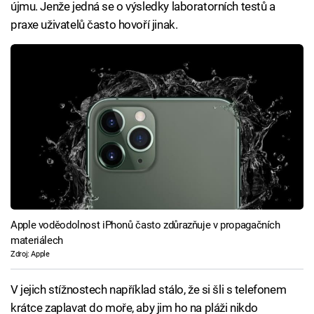
újmu. Jenže jedná se o výsledky laboratorních testů a
praxe uživatelů často hovoří jinak.
Apple voděodolnost iPhonů často zdůrazňuje v propagačních
materiálech
Zdroj: Apple
V jejich stížnostech například stálo, že si šli s telefonem
krátce zaplavat do moře, aby jim ho na pláži nikdo