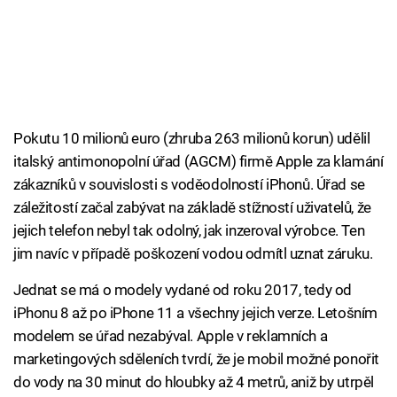
Pokutu 10 milionů euro (zhruba 263 milionů korun) udělil
italský antimonopolní úřad (AGCM) firmě Apple za klamání
zákazníků v souvislosti s voděodolností iPhonů. Úřad se
záležitostí začal zabývat na základě stížností uživatelů, že
jejich telefon nebyl tak odolný, jak inzeroval výrobce. Ten
jim navíc v případě poškození vodou odmítl uznat záruku.
Jednat se má o modely vydané od roku 2017, tedy od
iPhonu 8 až po iPhone 11 a všechny jejich verze. Letošním
modelem se úřad nezabýval. Apple v reklamních a
marketingových sděleních tvrdí, že je mobil možné ponořit
do vody na 30 minut do hloubky až 4 metrů, aniž by utrpěl