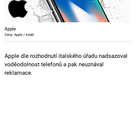
Cool Esport
Pořady
Apple
TV Program
Zdroj: Apple / koláž
Sledujte prima+
Apple dle rozhodnutí italského úřadu nadsazoval
voděodolnost telefonů a pak neuznával
Přihlášení
reklamace.
Sledujte nás