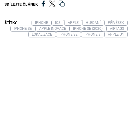
SDÍLEJTE ČLÁNEK
ŠTÍTKY
IPHONE
IOS
APPLE
HLEDÁNÍ
PŘÍVĚSEK
IPHONE SE
APPLE INOVACE
IPHONE SE (2020)
AIRTAGS
LOKALIZACE
IPHONE SE
IPHONE 8
APPLE U1