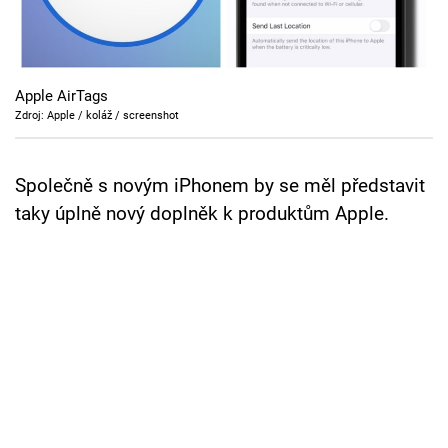
Cool Esport
Pořady
Apple AirTags
TV Program
Zdroj: Apple / koláž / screenshot
Sledujte prima+
Společně s novým iPhonem by se měl představit
taky úplně nový doplněk k produktům Apple.
Přihlášení
Sledujte nás