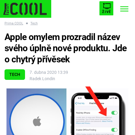
ŽIVĚ
Prima COOL
■
Tech
STARHOUSE
BUFFY, PŘEMOŽITELKA UPÍRŮ
Trendy:
Apple omylem prozradil název
ESCAPE
PLNEJ KOTEL
AVENGERS 5
svého úplně nové produktu. Jde
o chytrý přívěsek
7. dubna 2020 13:39
TECH
Radek Londin
Témata
Filmy
Seriály
Hry