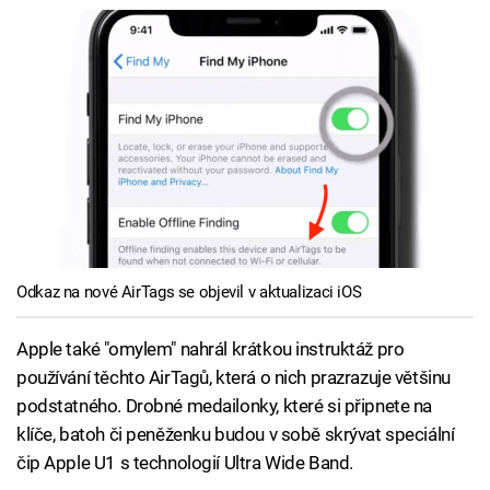
Odkaz na nové AirTags se objevil v aktualizaci iOS
Apple také "omylem" nahrál krátkou instruktáž pro
používání těchto AirTagů, která o nich prazrazuje většinu
podstatného. Drobné medailonky, které si připnete na
klíče, batoh či peněženku budou v sobě skrývat speciální
čip Apple U1 s technologií Ultra Wide Band.