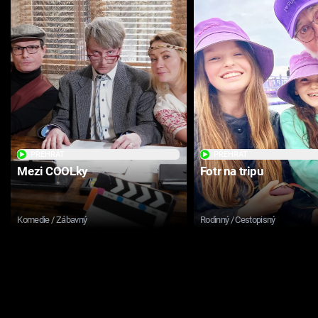
PŘEHRÁT
PŘEHRÁT
Mezi COOLky
Fotr na tripu
Komedie / Zábavný
Rodinný / Cestopisný