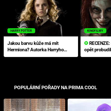
HARRY POTTER
KINOFILMY
Jakou barvu kůže má mít
RECENZE: Smrtelné zlo se
Hermiona? Autorka Harryho
opět probudi
Pottera přišla s ráznou
přichází s n
odpovědí
hororovou n
POPULÁRNÍ POŘADY NA PRIMA COOL