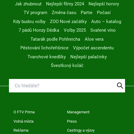
Jak zhubnout
Nejlepší filmy 2024
Nejlepší horory
TV program
Změna času
Partie
Počasí
Kdy budou volby
ZOO Nové začátky
Auto – katalog
7 pádů Honzy Dědka
Volby 2025
Svařené víno
Tatarák podle Pohlreicha
Aloe vera
Pěstování lichořeřišnice
Výpočet ascendentu
Tvarohové knedlíky
Nejlepší palačinky
Švestkový koláč
O FTV Prima
Management
Volná místa
Press
Reklama
Castingy a výzvy