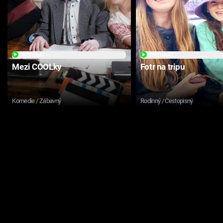
PŘEHRÁT
PŘEHRÁT
Mezi COOLky
Fotr na tripu
Komedie / Zábavný
Rodinný / Cestopisný