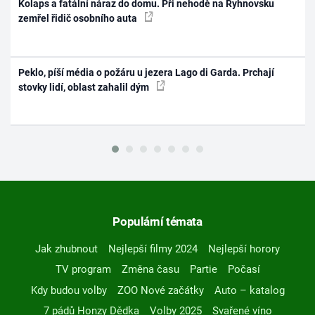
Kolaps a fatální náraz do domu. Při nehodě na Ryhnovsku
zemřel řidič osobního auta
Peklo, píší média o požáru u jezera Lago di Garda. Prchají
stovky lidí, oblast zahalil dým
Populární témata
Jak zhubnout
Nejlepší filmy 2024
Nejlepší horory
TV program
Změna času
Partie
Počasí
Kdy budou volby
ZOO Nové začátky
Auto – katalog
7 pádů Honzy Dědka
Volby 2025
Svařené víno