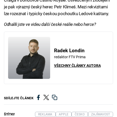
Craiga v bondovce Casino Royale. Usvědčeným zlodějem
je pak výrazný český herec Petr Klimeš. Mezi rekvizitami
lze rozeznat i typicky českou pochoutku Ledové kaštany.
Odhalili jste ve videu další české reálie nebo herce?
Radek Londin
redaktor FTV Prima
VŠECHNY ČLÁNKY AUTORA
SDÍLEJTE ČLÁNEK
ŠTÍTKY
REKLAMA
APPLE
ČESKO
ZAJÍMAVOST