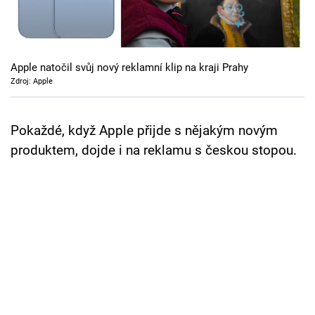
Cool Esport
Pořady
Apple natočil svůj nový reklamní klip na kraji Prahy
TV Program
Zdroj: Apple
Sledujte prima+
Pokaždé, když Apple přijde s nějakým novým
produktem, dojde i na reklamu s českou stopou.
Přihlášení
Sledujte nás