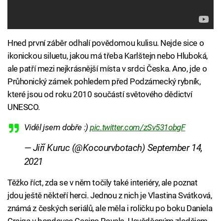
Hned první záběr odhalí povědomou kulisu. Nejde sice o
ikonickou siluetu, jakou má třeba Karlštejn nebo Hluboká,
ale patří mezi nejkrásnější místa v srdci Česka. Ano, jde o
Průhonický zámek pohledem před Podzámecký rybník,
které jsou od roku 2010 součástí světového dědictví
UNESCO.
Viděl jsem dobře :)
pic.twitter.com/zSv531obgF
— Jiří Kuruc (@Kocourvbotach)
September 14,
2021
Těžko říct, zda se v něm točily také interiéry, ale poznat
jdou ještě někteří herci. Jednou z nich je Vlastina Svátková,
známá z českých seriálů, ale měla i roličku po boku Daniela