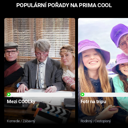
POPULÁRNÍ POŘADY NA PRIMA COOL
PŘEHRÁT
PŘEHRÁT
Mezi COOLky
Fotr na tripu
Komedie / Zábavný
Rodinný / Cestopisný