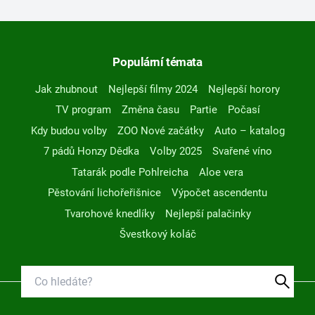
Populární témata
Jak zhubnout
Nejlepší filmy 2024
Nejlepší horory
TV program
Změna času
Partie
Počasí
Kdy budou volby
ZOO Nové začátky
Auto – katalog
7 pádů Honzy Dědka
Volby 2025
Svařené víno
Tatarák podle Pohlreicha
Aloe vera
Pěstování lichořeřišnice
Výpočet ascendentu
Tvarohové knedlíky
Nejlepší palačinky
Švestkový koláč