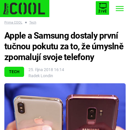
ŽIVĚ
Prima COOL
■
Tech
STARHOUSE
BUFFY, PŘEMOŽITELKA UPÍRŮ
Trendy:
Apple a Samsung dostaly první
ESCAPE
PLNEJ KOTEL
AVENGERS 5
tučnou pokutu za to, že úmyslně
zpomalují svoje telefony
25. října 2018 16:14
TECH
Radek Londin
Témata
Filmy
Seriály
Hry