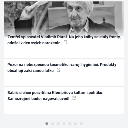
Zemřel spisovatel Vladimír Páral. Na jeho knihy se stály fronty,
odešel v den svých narozenin
Pozor na nebezpečnou kosmetiku, varují hygienici. Produkty
obsahují zakázanou látku
Babiš si chce posvítit na Klempířovu kulturní politiku.
Samozřejmě budu reagovat, uvedl