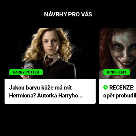
NÁVRHY PRO VÁS
HARRY POTTER
KINOFILMY
Jakou barvu kůže má mít
RECENZE: Smrtelné zlo se
Hermiona? Autorka Harryho
opět probudi
Pottera přišla s ráznou
přichází s n
odpovědí
hororovou n