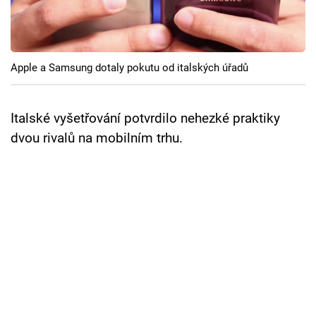
Cool Esport
Pořady
Apple a Samsung dotaly pokutu od italských úřadů
TV Program
Sledujte prima+
Italské vyšetřování potvrdilo nehezké praktiky
dvou rivalů na mobilním trhu.
Přihlášení
Sledujte nás