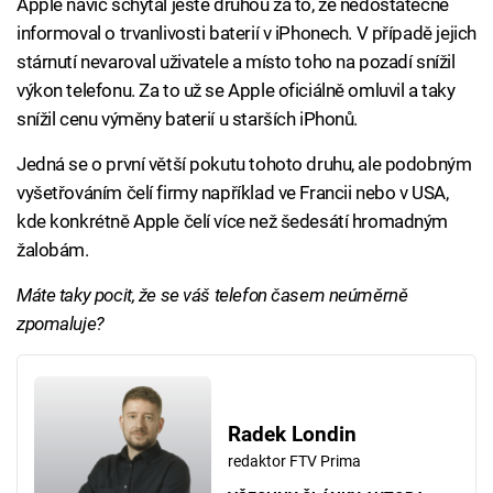
Apple navíc schytal ještě druhou za to, že nedostatečně
informoval o trvanlivosti baterií v iPhonech. V případě jejich
stárnutí nevaroval uživatele a místo toho na pozadí snížil
výkon telefonu. Za to už se Apple oficiálně omluvil a taky
snížil cenu výměny baterií u starších iPhonů.
Jedná se o první větší pokutu tohoto druhu, ale podobným
vyšetřováním čelí firmy například ve Francii nebo v USA,
kde konkrétně Apple čelí více než šedesátí hromadným
žalobám.
Máte taky pocit, že se váš telefon časem neúměrně
zpomaluje?
Radek Londin
redaktor FTV Prima