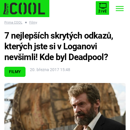
ŽIVĚ
Prima COOL
■
Filmy
STARHOUSE
BUFFY, PŘEMOŽITELKA UPÍRŮ
Trendy:
7 nejlepších skrytých odkazů,
ESCAPE
PLNEJ KOTEL
AVENGERS 5
kterých jste si v Loganovi
nevšimli! Kde byl Deadpool?
20. března 2017 15:48
FILMY
Témata
Filmy
Seriály
Hry