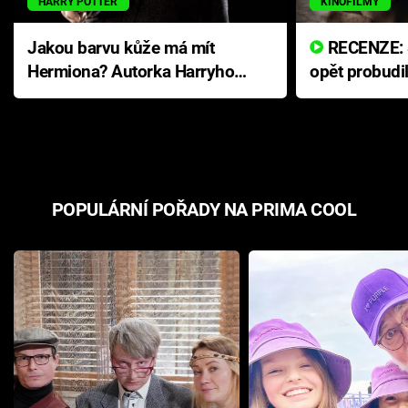
HARRY POTTER
KINOFILMY
Jakou barvu kůže má mít
RECENZE: Smrtelné zlo se
Hermiona? Autorka Harryho
opět probudi
Pottera přišla s ráznou
přichází s n
odpovědí
hororovou n
POPULÁRNÍ POŘADY NA PRIMA COOL