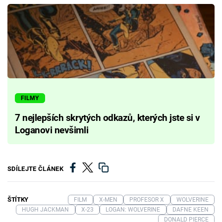
FILMY
7 nejlepších skrytých odkazů, kterých jste si v
Loganovi nevšimli
SDÍLEJTE ČLÁNEK
ŠTÍTKY
FILM
X-MEN
PROFESOR X
WOLVERINE
HUGH JACKMAN
X-23
LOGAN: WOLVERINE
DAFNE KEEN
DONALD PIERCE