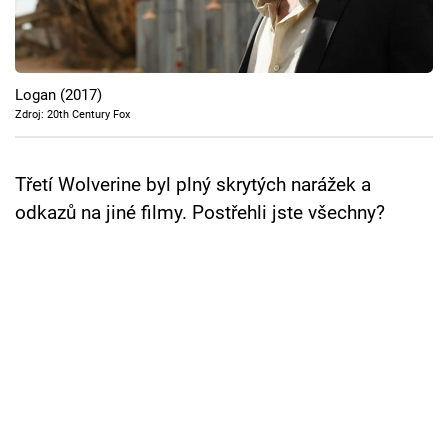
Cool Esport
Pořady
Logan (2017)
TV Program
Zdroj: 20th Century Fox
Sledujte prima+
Třetí Wolverine byl plný skrytých narážek a
odkazů na jiné filmy. Postřehli jste všechny?
Přihlášení
Sledujte nás