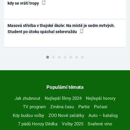
kdy se vrátí tropy
Masová střelba v thajské škole: Na místě je sedm mrtvých.
Student po útoku spáchal sebevraždu
Populární témata
Jak zhubnout
Nejlepší filmy 2024
Nejlepší horory
TV program
Změna času
Partie
Počasí
Kdy budou volby
ZOO Nové začátky
Auto – katalog
7 pádů Honzy Dědka
Volby 2025
Svařené víno