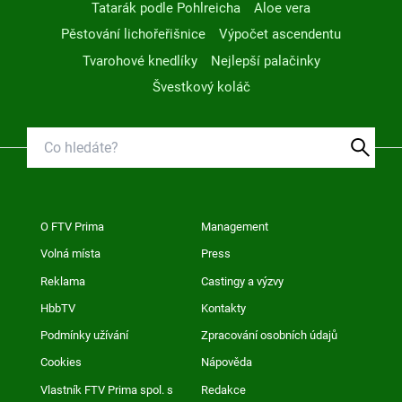
Tatarák podle Pohlreicha
Aloe vera
Pěstování lichořeřišnice
Výpočet ascendentu
Tvarohové knedlíky
Nejlepší palačinky
Švestkový koláč
O FTV Prima
Management
Volná místa
Press
Reklama
Castingy a výzvy
HbbTV
Kontakty
Podmínky užívání
Zpracování osobních údajů
Cookies
Nápověda
Vlastník FTV Prima spol. s
Redakce