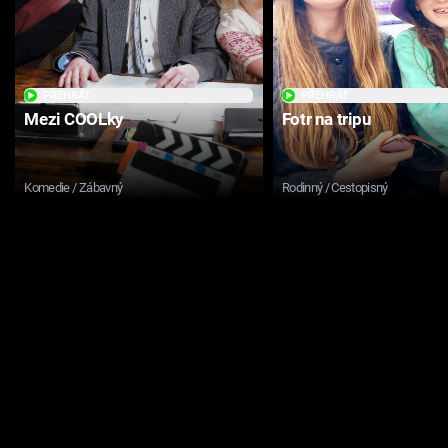
PŘEHRÁT
PŘEHRÁT
Mezi COOLky
Fotr na tripu
Komedie / Zábavný
Rodinný / Cestopisný