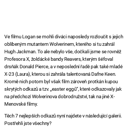
Ve filmu Logan se mohli diváci naposledy rozloučit s jejich
oblíbeným mutantem Wolverinem, kterého si tu zahrál
Hugh Jackman. To ale nebylo vše, dočkali jsme se rovněž
Profesora X, žoldácké bandy Reavers, kterým šéfoval
drsňák Donald Pierce, a v neposlední řadě pak také mladé
X-23 (Laura), kterou si zahrála talentovaná Dafne Keen.
Kromě nich potom byl však film zároveň protkán kupou
skrytých odkazů a tzv. „easter eggů“, které odkazovaly jak
na předchozí Wolverinova dobrodružství, tak na jiné X-
Menovské filmy.
Těch 7 nejlepších odkazů nyní najdete v následující galerii.
Postřehli jste všechny?