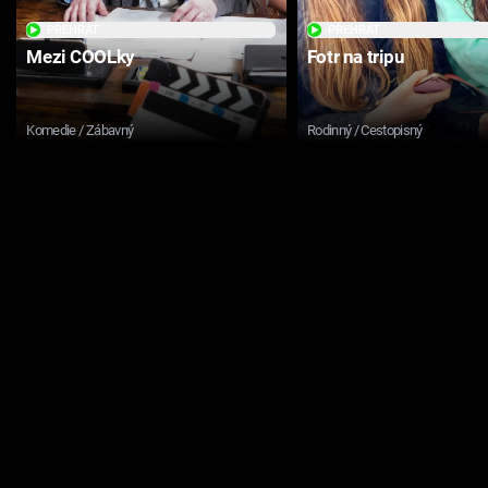
PŘEHRÁT
PŘEHRÁT
Mezi COOLky
Fotr na tripu
Komedie / Zábavný
Rodinný / Cestopisný