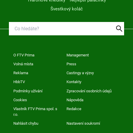
Tvarohové knedlíky
Nejlepší palačinky
Švestkový koláč
O FTV Prima
Management
Volná místa
Press
Reklama
Castingy a výzvy
HbbTV
Kontakty
Podmínky užívání
Zpracování osobních údajů
Cookies
Nápověda
Vlastník FTV Prima spol. s
Redakce
r.o.
Nahlásit chybu
Nastavení soukromí