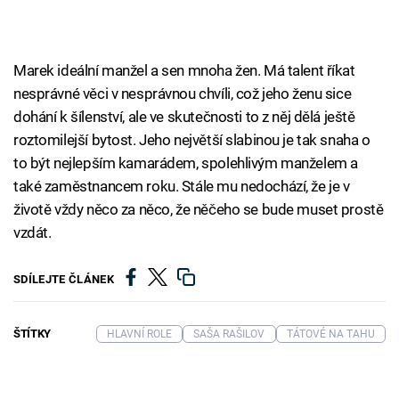
Marek ideální manžel a sen mnoha žen. Má talent říkat
nesprávné věci v nesprávnou chvíli, což jeho ženu sice
dohání k šílenství, ale ve skutečnosti to z něj dělá ještě
roztomilejší bytost. Jeho největší slabinou je tak snaha o
to být nejlepším kamarádem, spolehlivým manželem a
také zaměstnancem roku. Stále mu nedochází, že je v
životě vždy něco za něco, že něčeho se bude muset prostě
vzdát.
SDÍLEJTE ČLÁNEK
ŠTÍTKY
HLAVNÍ ROLE
SAŠA RAŠILOV
TÁTOVÉ NA TAHU