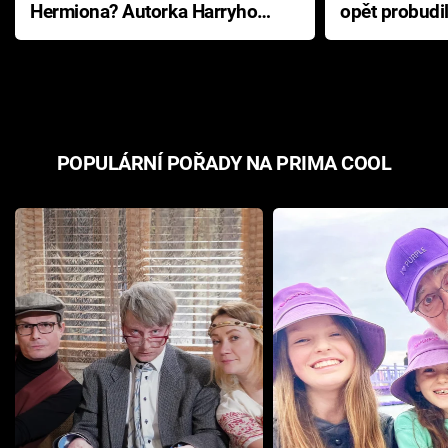
Hermiona? Autorka Harryho
opět probudi
Pottera přišla s ráznou
přichází s n
odpovědí
hororovou n
POPULÁRNÍ POŘADY NA PRIMA COOL