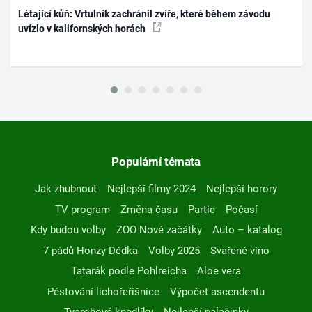
Létající kůň: Vrtulník zachránil zvíře, které během závodu
uvízlo v kalifornských horách
Populární témata
Jak zhubnout
Nejlepší filmy 2024
Nejlepší horory
TV program
Změna času
Partie
Počasí
Kdy budou volby
ZOO Nové začátky
Auto – katalog
7 pádů Honzy Dědka
Volby 2025
Svařené víno
Tatarák podle Pohlreicha
Aloe vera
Pěstování lichořeřišnice
Výpočet ascendentu