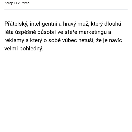
Zdroj: FTV Prima
Cool Esport
Pořady
Přátelský, inteligentní a hravý muž, který dlouhá
léta úspěšně působil ve sféře marketingu a
TV Program
reklamy a který o sobě vůbec netuší, že je navíc
velmi pohledný.
Sledujte prima+
Přihlášení
Sledujte nás