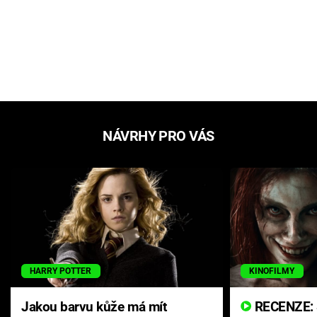
NÁVRHY PRO VÁS
HARRY POTTER
KINOFILMY
Jakou barvu kůže má mít
RECENZE: Smrtelné zlo se