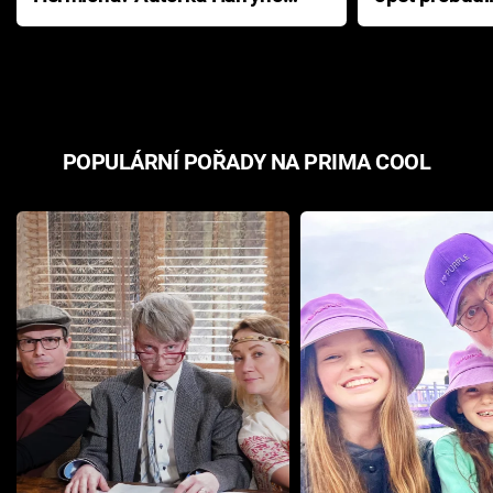
Pottera přišla s ráznou
přichází s n
odpovědí
hororovou n
POPULÁRNÍ POŘADY NA PRIMA COOL