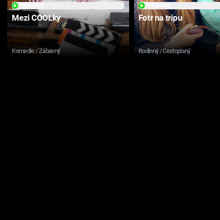
PŘEHRÁT
PŘEHRÁT
Mezi COOLky
Fotr na tripu
Komedie / Zábavný
Rodinný / Cestopisný