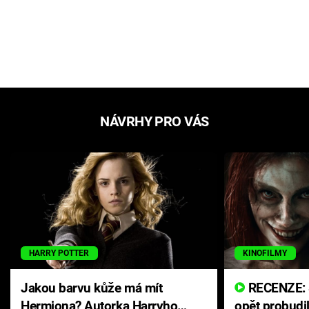
NÁVRHY PRO VÁS
HARRY POTTER
KINOFILMY
Jakou barvu kůže má mít
RECENZE: Smrtelné zlo se
Hermiona? Autorka Harryho
opět probudi