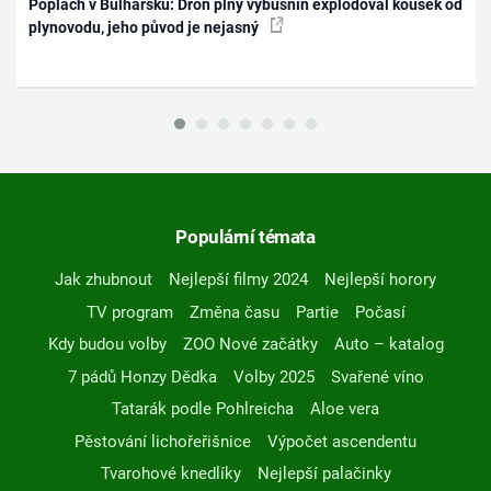
Poplach v Bulharsku: Dron plný výbušnin explodoval kousek od
plynovodu, jeho původ je nejasný
Populární témata
Jak zhubnout
Nejlepší filmy 2024
Nejlepší horory
TV program
Změna času
Partie
Počasí
Kdy budou volby
ZOO Nové začátky
Auto – katalog
7 pádů Honzy Dědka
Volby 2025
Svařené víno
Tatarák podle Pohlreicha
Aloe vera
Pěstování lichořeřišnice
Výpočet ascendentu
Tvarohové knedlíky
Nejlepší palačinky