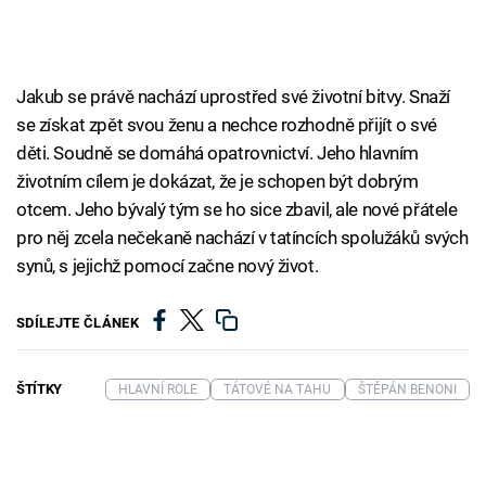
Jakub se právě nachází uprostřed své životní bitvy. Snaží
se získat zpět svou ženu a nechce rozhodně přijít o své
děti. Soudně se domáhá opatrovnictví. Jeho hlavním
životním cílem je dokázat, že je schopen být dobrým
otcem. Jeho bývalý tým se ho sice zbavil, ale nové přátele
pro něj zcela nečekaně nachází v tatíncích spolužáků svých
synů, s jejichž pomocí začne nový život.
SDÍLEJTE ČLÁNEK
ŠTÍTKY
HLAVNÍ ROLE
TÁTOVÉ NA TAHU
ŠTĚPÁN BENONI