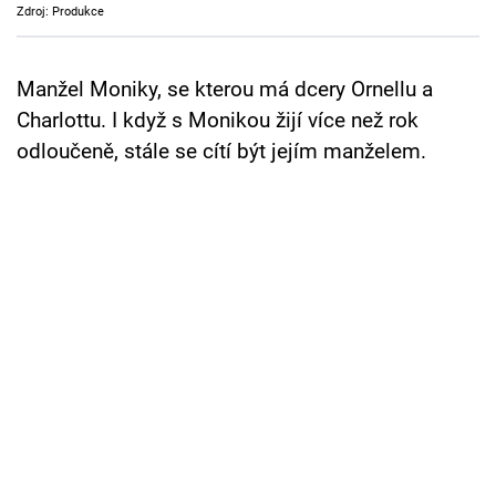
Zdroj: Produkce
Cool Esport
Pořady
Manžel Moniky, se kterou má dcery Ornellu a
Charlottu. I když s Monikou žijí více než rok
TV Program
odloučeně, stále se cítí být jejím manželem.
Sledujte prima+
Přihlášení
Sledujte nás