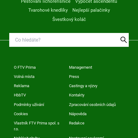
Pěstování lichořeřišnice
Výpočet ascendentu
Tvarohové knedlíky
Nejlepší palačinky
Švestkový koláč
O FTV Prima
Management
Volná místa
Press
Reklama
Castingy a výzvy
HbbTV
Kontakty
Podmínky užívání
Zpracování osobních údajů
Cookies
Nápověda
Vlastník FTV Prima spol. s
Redakce
r.o.