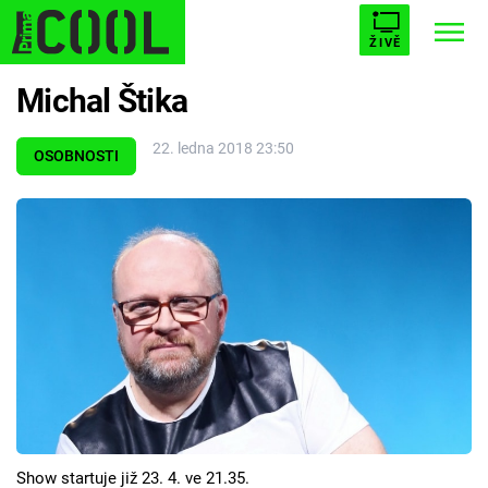
ŽIVĚ
Michal Štika
STARHOUSE
BUFFY, PŘEMOŽITELKA UPÍRŮ
Trendy:
22. ledna 2018 23:50
ESCAPE
PLNEJ KOTEL
AVENGERS 5
OSOBNOSTI
Témata
Filmy
Seriály
Hry
Show startuje již 23. 4. ve 21.35.