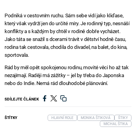
Podniká v cestovním ruchu. Sám sebe vidí jako kliďase,
který však vydrží jen do určité míry. Je rodinný typ, nesnáší
konflikty a s každým by chtěl v rodině dobře vycházet.
Jako táta se snažil s dcerami trávit v dětství hodně času,
rodina tak cestovala, chodila do divadel, na balet, do kina,
sportovala.
Rád by měl opět spokojenou rodinu, movité věci ho až tak
nezajímají. Raději má zážitky – jel by třeba do Japonska
nebo do Indie. Nemá rád dlouhodobé plánování.
SDÍLEJTE ČLÁNEK
ŠTÍTKY
HLAVNÍ ROLE
MONIKA ŠTIKOVÁ
ŠTIKY
MICHAL ŠTIKA