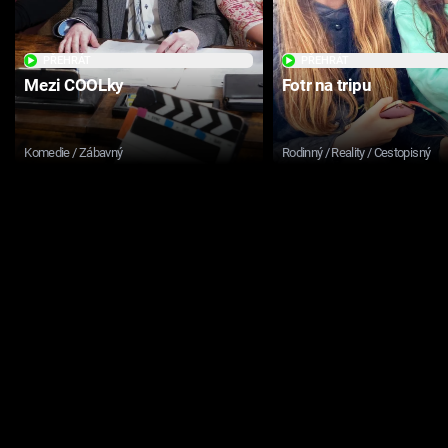
PŘEHRÁT
PŘEHRÁT
Mezi COOLky
Fotr na tripu
Komedie / Zábavný
Rodinný / Reality / Cestopisný