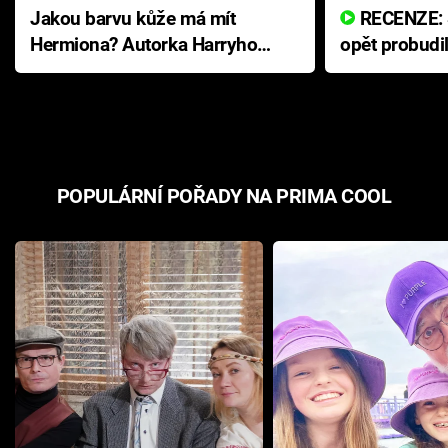
Jakou barvu kůže má mít
RECENZE: Smrtelné zlo se
Hermiona? Autorka Harryho
opět probudi
Pottera přišla s ráznou
přichází s n
odpovědí
hororovou n
POPULÁRNÍ POŘADY NA PRIMA COOL