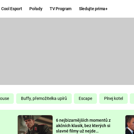
Cool Esport
Pořady
TV Program
Sledujte prima+
Hry
Zábava
MAFIA
ZÁBAVN
GALERI
GTA 6
NEJLEP
KINGDOM
KOMEDI
COME:
DELIVERANCE
CHUCK
House
Buffy, přemožitelka upírů
Escape
Plnej kotel
NORRIS
ESPORT
6 nejbizarnějších momentů z
DEADP
akčních klasik, bez kterých si
slavné filmy už nejde