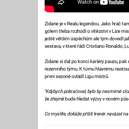
Zidane je v Realu legendou. Jako hráč tam 
gólem třeba rozhodl o vítězství v Lize m
ještě větším úspěchům ale tým dovedl j
sestava, v které řádí Cristiano Ronaldo, 
Zidane si dal po konci kariéry pauzu, pak d
rezervního týmu. K tomu hlavnímu nastou
první sezoně ovládl Ligu mistrů.
"Kdybych pokračoval, bylo by nesmírně složi
že zřejmě bude hledat výzvy v novém půso
Co myslíte, dokáže příští trenér navázat n