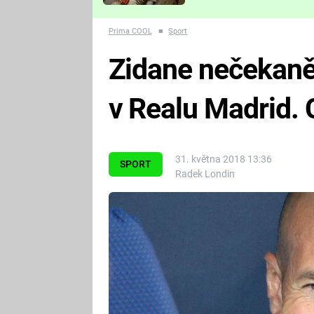
Které děsivé pecky vám
nejvíc zvednou tep?
Prima COOL
■
Sport
Zidane nečekaně
v Realu Madrid. 
31. května 2018 13:36
SPORT
Radek Londin