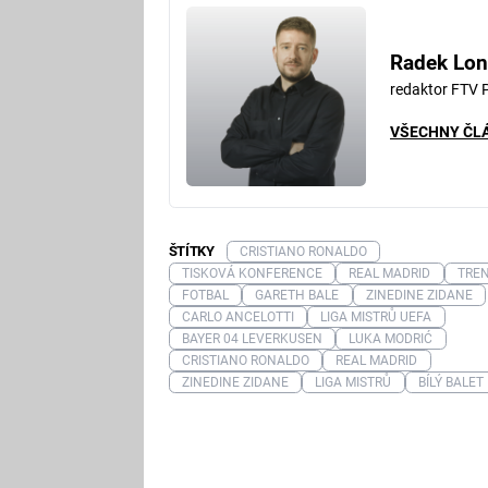
Radek Lon
redaktor FTV 
VŠECHNY ČL
ŠTÍTKY
CRISTIANO RONALDO
TISKOVÁ KONFERENCE
REAL MADRID
TRE
FOTBAL
GARETH BALE
ZINEDINE ZIDANE
CARLO ANCELOTTI
LIGA MISTRŮ UEFA
BAYER 04 LEVERKUSEN
LUKA MODRIĆ
CRISTIANO RONALDO
REAL MADRID
ZINEDINE ZIDANE
LIGA MISTRŮ
BÍLÝ BALET