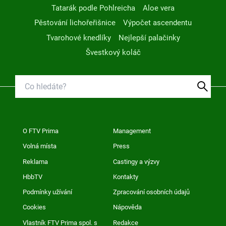
Tatarák podle Pohlreicha
Aloe vera
Pěstování lichořeřišnice
Výpočet ascendentu
Tvarohové knedlíky
Nejlepší palačinky
Švestkový koláč
O FTV Prima
Management
Volná místa
Press
Reklama
Castingy a výzvy
HbbTV
Kontakty
Podmínky užívání
Zpracování osobních údajů
Cookies
Nápověda
Vlastník FTV Prima spol. s
Redakce