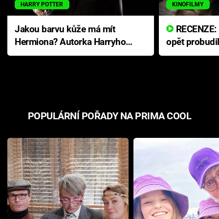
HARRY POTTER
KINOFILMY
Jakou barvu kůže má mít
RECENZE: Smrtelné zlo se
Hermiona? Autorka Harryho
opět probudi
Pottera přišla s ráznou
přichází s n
odpovědí
hororovou n
POPULÁRNÍ POŘADY NA PRIMA COOL