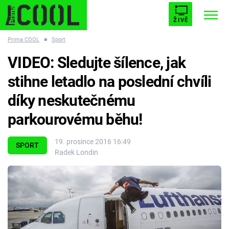
ŽIVĚ
Prima COOL
■
Sport
STARHOUSE
BUFFY, PŘEMOŽITELKA UPÍRŮ
Trendy:
VIDEO: Sledujte šílence, jak
ESCAPE
PLNEJ KOTEL
AVENGERS 5
stihne letadlo na poslední chvíli
díky neskutečnému
parkourovému běhu!
Témata
19. prosince 2016 16:49
SPORT
Radek Londin
Filmy
Seriály
Hry