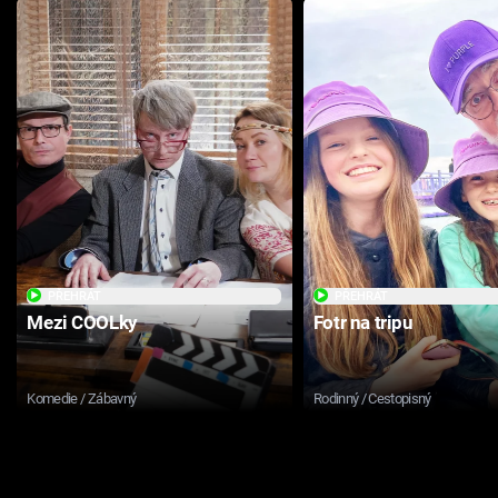
PŘEHRÁT
PŘEHRÁT
Mezi COOLky
Fotr na tripu
Komedie / Zábavný
Rodinný / Cestopisný