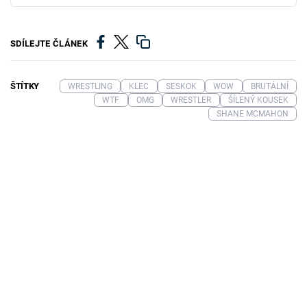
SDÍLEJTE ČLÁNEK
ŠTÍTKY
WRESTLING
KLEC
SESKOK
WOW
BRUTÁLNÍ
WTF
OMG
WRESTLER
ŠÍLENÝ KOUSEK
SHANE MCMAHON