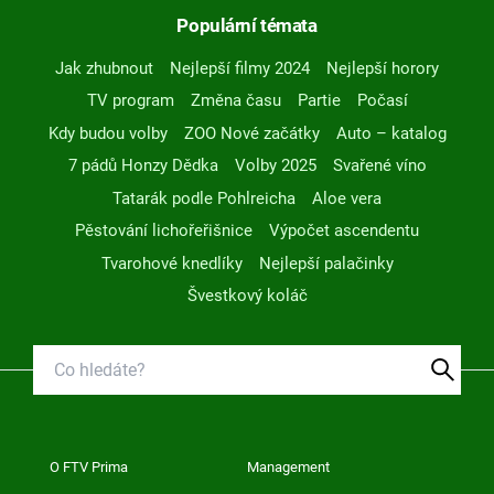
Populární témata
Jak zhubnout
Nejlepší filmy 2024
Nejlepší horory
TV program
Změna času
Partie
Počasí
Kdy budou volby
ZOO Nové začátky
Auto – katalog
7 pádů Honzy Dědka
Volby 2025
Svařené víno
Tatarák podle Pohlreicha
Aloe vera
Pěstování lichořeřišnice
Výpočet ascendentu
Tvarohové knedlíky
Nejlepší palačinky
Švestkový koláč
O FTV Prima
Management