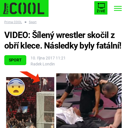
ŽIVĚ
Prima COOL
■
Sport
STARHOUSE
BUFFY, PŘEMOŽITELKA UPÍRŮ
Trendy:
VIDEO: Šílený wrestler skočil z
ESCAPE
PLNEJ KOTEL
AVENGERS 5
obří klece. Následky byly fatální!
10. října 2017 11:21
SPORT
Radek Londin
Témata
Filmy
Seriály
Hry