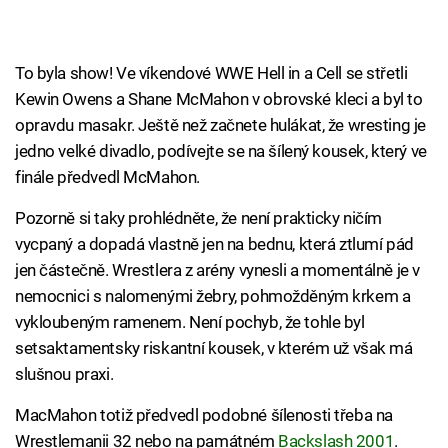
To byla show! Ve víkendové WWE Hell in a Cell se střetli
Kewin Owens a Shane McMahon v obrovské kleci a byl to
opravdu masakr. Ještě než začnete hulákat, že wresting je
jedno velké divadlo, podívejte se na šílený kousek, který ve
finále předvedl McMahon.
Pozorně si taky prohlédněte, že není prakticky ničím
vycpaný a dopadá vlastně jen na bednu, která ztlumí pád
jen částečně. Wrestlera z arény vynesli a momentálně je v
nemocnici s nalomenými žebry, pohmožděným krkem a
vykloubeným ramenem. Není pochyb, že tohle byl
setsaktamentsky riskantní kousek, v kterém už však má
slušnou praxi.
MacMahon totiž předvedl podobné šílenosti třeba na
Wrestlemanii 32 nebo na památném
Backslash 2001
.