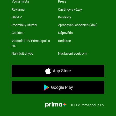
Volná místa
Press
Reklama
Castingy a výzvy
HbbTV
Kontakty
Podmínky užívání
Zpracování osobních údajů
Cookies
Nápověda
Vlastník FTV Prima spol. s
Redakce
r.o.
Nahlásit chybu
Nastavení soukromí
App Store
Google Play
© FTV Prima spol. s r.o.