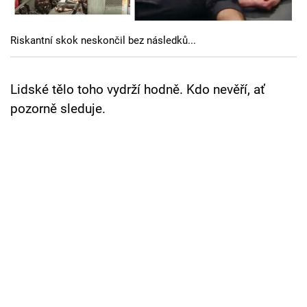
Cool Esport
Riskantní skok neskončil bez následků...
Pořady
TV Program
Lidské tělo toho vydrží hodně. Kdo nevěří, ať
pozorně sleduje.
Sledujte prima+
Přihlášení
Sledujte nás