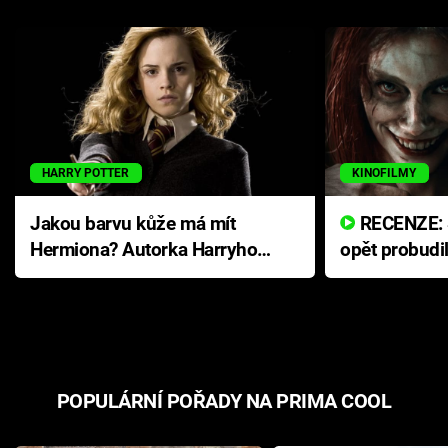
HARRY POTTER
KINOFILMY
Jakou barvu kůže má mít
RECENZE: Smrtelné zlo se
Hermiona? Autorka Harryho
opět probudi
Pottera přišla s ráznou
přichází s n
odpovědí
hororovou n
POPULÁRNÍ POŘADY NA PRIMA COOL