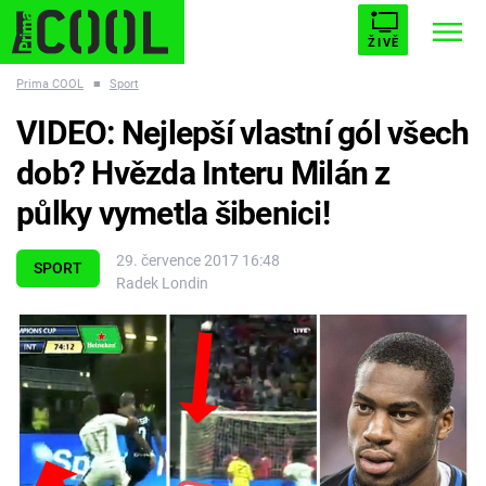
ŽIVĚ
Prima COOL
■
Sport
STARHOUSE
BUFFY, PŘEMOŽITELKA UPÍRŮ
Trendy:
VIDEO: Nejlepší vlastní gól všech
ESCAPE
PLNEJ KOTEL
AVENGERS 5
dob? Hvězda Interu Milán z
půlky vymetla šibenici!
29. července 2017 16:48
SPORT
Radek Londin
Témata
Filmy
Seriály
Hry