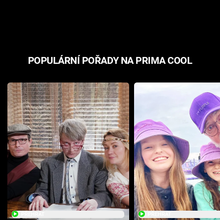
odpovědí
hororovou n
POPULÁRNÍ POŘADY NA PRIMA COOL
PŘEHRÁT
PŘEHRÁT