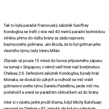
Tak to byla paráda! Francouský záložník Geoffrey
Kondogbia se trefil z více než 40 metrů parádní technickou
střelou přímo do růžku brány za záda naprosto
bezmocného gólmana. Jen škoda, že to byl gólman jeho
vlastního týmu, tedy Interu Milán.
Zbývalo už pouze 15 minut do konce přípravného zápasu
na turnaji v Singapuru, v němž vedl Inter nad londýnskou
Chelsea 2:0. Defenzivní záložník Kondogbia, bývalý hráč
Monaka, se dostal do úzkých a rozhodl se míč vrátit
gólmanovi svého týmu Danielu Padellimu, jenže míč mu
podskočil a snesl se parádním obloučkem až do brány.
Inter si v závěru ještě prožil drama, když Michy Batshuayi
vyrovnal za Chelsea v 87. minutě, ale byl mu odmáván