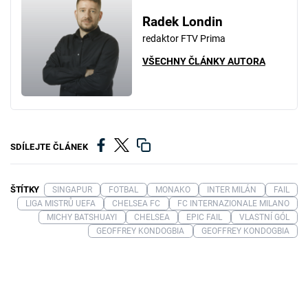
Radek Londin
redaktor FTV Prima
VŠECHNY ČLÁNKY AUTORA
SDÍLEJTE ČLÁNEK
ŠTÍTKY
SINGAPUR
FOTBAL
MONAKO
INTER MILÁN
FAIL
LIGA MISTRŮ UEFA
CHELSEA FC
FC INTERNAZIONALE MILANO
MICHY BATSHUAYI
CHELSEA
EPIC FAIL
VLASTNÍ GÓL
GEOFFREY KONDOGBIA
GEOFFREY KONDOGBIA