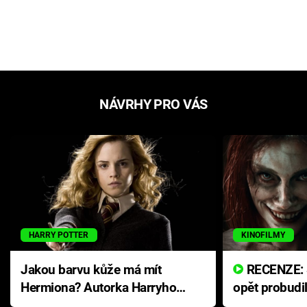
NÁVRHY PRO VÁS
HARRY POTTER
KINOFILMY
Jakou barvu kůže má mít
RECENZE: Smrtelné zlo se
Hermiona? Autorka Harryho
opět probudi
Pottera přišla s ráznou
přichází s n