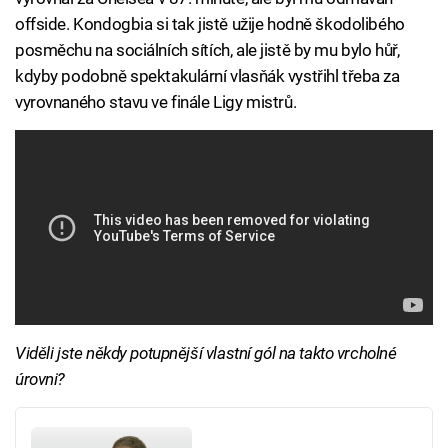
offside. Kondogbia si tak jistě užije hodně škodolibého
posměchu na sociálních sítích, ale jistě by mu bylo hůř,
kdyby podobně spektakulární vlasňák vystřihl třeba za
vyrovnaného stavu ve finále Ligy mistrů.
Viděli jste někdy potupnější vlastní gól na takto vrcholné
úrovni?