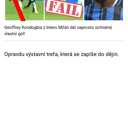
Cool Esport
Pořady
Geoffrey Kondogbia z Interu Milán dal naprosto úchvatný
TV Program
vlastní gól!
Sledujte prima+
Opravdu výstavní trefa, která se zapíše do dějin.
Přihlášení
Sledujte nás