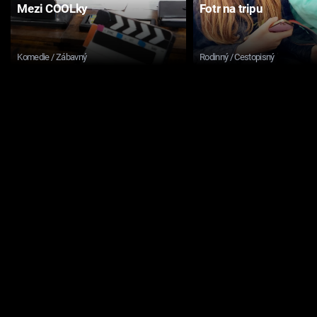
Mezi COOLky
Fotr na tripu
Komedie / Zábavný
Rodinný / Cestopisný