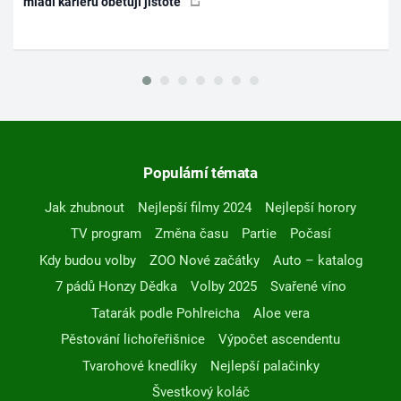
mladí kariéru obětují jistotě
Populární témata
Jak zhubnout
Nejlepší filmy 2024
Nejlepší horory
TV program
Změna času
Partie
Počasí
Kdy budou volby
ZOO Nové začátky
Auto – katalog
7 pádů Honzy Dědka
Volby 2025
Svařené víno
Tatarák podle Pohlreicha
Aloe vera
Pěstování lichořeřišnice
Výpočet ascendentu
Tvarohové knedlíky
Nejlepší palačinky
Švestkový koláč