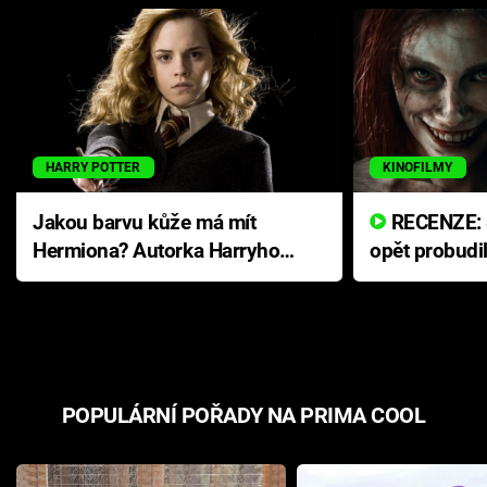
HARRY POTTER
KINOFILMY
Jakou barvu kůže má mít
RECENZE: Smrtelné zlo se
Hermiona? Autorka Harryho
opět probudi
Pottera přišla s ráznou
přichází s n
odpovědí
hororovou n
POPULÁRNÍ POŘADY NA PRIMA COOL