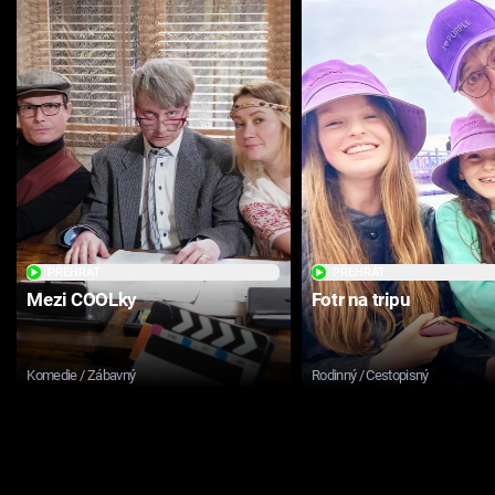
PŘEHRÁT
PŘEHRÁT
Mezi COOLky
Fotr na tripu
Komedie / Zábavný
Rodinný / Cestopisný