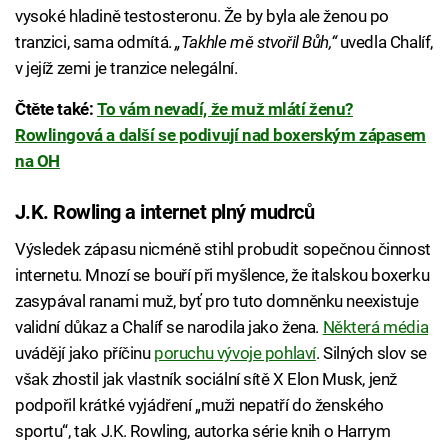
vysoké hladině testosteronu. Že by byla ale ženou po
tranzici, sama odmítá.
„Takhle mě stvořil Bůh,“
uvedla Chalíf,
v jejíž zemi je tranzice nelegální.
Čtěte také:
To vám nevadí, že muž mlátí ženu?
Rowlingová a další se podivují nad boxerským zápasem
na OH
J.K. Rowling a internet plný mudrců
Výsledek zápasu nicméně stihl probudit sopečnou činnost
internetu. Mnozí se bouří při myšlence, že italskou boxerku
zasypával ranami muž, byť pro tuto domněnku neexistuje
validní důkaz a Chalíf se narodila jako žena.
Některá média
uvádějí jako příčinu
poruchu vývoje pohlaví
. Silných slov se
však zhostil jak vlastník sociální sítě X Elon Musk, jenž
podpořil krátké vyjádření „muži nepatří do ženského
sportu“, tak J.K. Rowling, autorka série knih o Harrym