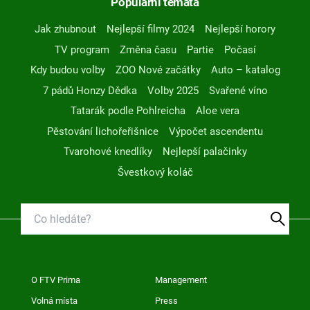
Populární témata
Jak zhubnout
Nejlepší filmy 2024
Nejlepší horory
TV program
Změna času
Partie
Počasí
Kdy budou volby
ZOO Nové začátky
Auto – katalog
7 pádů Honzy Dědka
Volby 2025
Svařené víno
Tatarák podle Pohlreicha
Aloe vera
Pěstování lichořeřišnice
Výpočet ascendentu
Tvarohové knedlíky
Nejlepší palačinky
Švestkový koláč
O FTV Prima
Management
Volná místa
Press