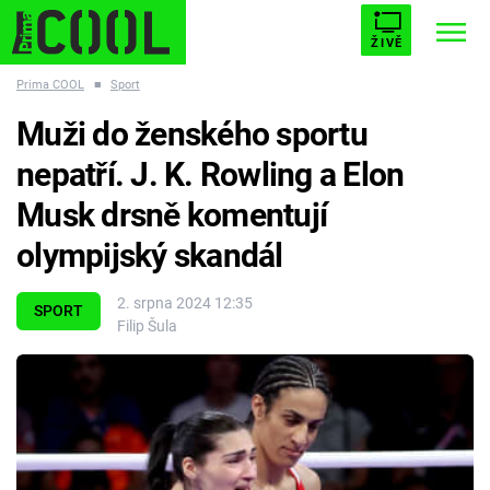
ŽIVĚ
Prima COOL
■
Sport
STARHOUSE
BUFFY, PŘEMOŽITELKA UPÍRŮ
Trendy:
Muži do ženského sportu
ESCAPE
PLNEJ KOTEL
AVENGERS 5
nepatří. J. K. Rowling a Elon
Musk drsně komentují
olympijský skandál
Témata
2. srpna 2024 12:35
SPORT
Filip Šula
Filmy
Seriály
Hry