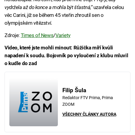
vydržela až do konce a mohla být šťastná,“
uzavřela celou
věc Carini, jíž se během 45 vteřin zhroutil sen o
olympijském vítězství.
Zdroje:
Times of News
/
Variety
Video, které jste mohli minout: Růžička míří kvůli
napadení k soudu. Bojovník po vyloučení z klubu mluvil
o kudle do zad
Failed to fetch
Filip Šula
Redaktor FTV Prima, Prima
ZOOM
VŠECHNY ČLÁNKY AUTORA