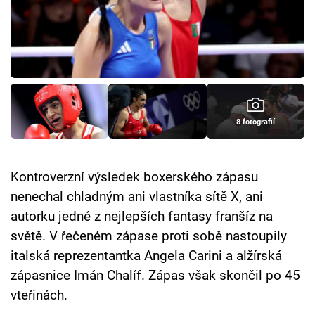
Cool Esport
Pořady
TV Program
Sledujte prima+
8 fotografií
Přihlášení
Kontroverzní výsledek boxerského zápasu
nenechal chladným ani vlastníka sítě X, ani
Sledujte nás
autorku jedné z nejlepších fantasy franšíz na
světě. V řečeném zápase proti sobě nastoupily
italská reprezentantka Angela Carini a alžírská
zápasnice Imán Chalíf. Zápas však skončil po 45
vteřinách.