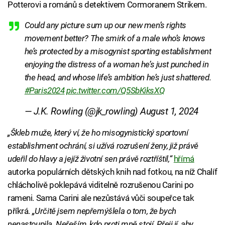
Potterovi a románů s detektivem Cormoranem Strikem.
Could any picture sum up our new men’s rights
movement better? The smirk of a male who’s knows
he’s protected by a misogynist sporting establishment
enjoying the distress of a woman he’s just punched in
the head, and whose life’s ambition he’s just shattered.
#Paris2024
pic.twitter.com/Q5SbKiksXQ
— J.K. Rowling (@jk_rowling)
August 1, 2024
„Škleb muže, který ví, že ho misogynistický sportovní
establishment ochrání, si užívá rozrušení ženy, již právě
udeřil do hlavy a jejíž životní sen právě roztříštil,“
hřímá
autorka populárních dětských knih nad fotkou, na níž Chalíf
chlácholivě poklepává viditelně rozrušenou Carini po
rameni. Sama Carini ale nezůstává vůči soupeřce tak
příkrá.
„Určitě jsem nepřemýšlela o tom, že bych
nenastoupila. Neřeším, kdo proti mně stojí. Přeji jí, aby