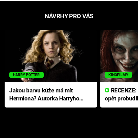
NÁVRHY PRO VÁS
HARRY POTTER
KINOFILMY
Jakou barvu kůže má mít
RECENZE: Smrtelné zlo se
Hermiona? Autorka Harryho
opět probudi
Pottera přišla s ráznou
přichází s n
odpovědí
hororovou n