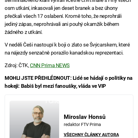
semifinálového klání vyhráli včetně čtvrtfinále s Finy všech
osm utkání, inkasovali jen deset branek a bez úhony
přečkali všech 17 oslabení. Kromě toho, že neprohráli
jediný zápas, neprohrávali ani pouhý okamžik během
žádného z utkání.
V neděli Češi nastoupí k boji o zlato se Švýcarskem, které
na nájezdy senzačně porazilo kanadskou reprezentaci.
Zdroj: ČTK,
CNN Prima NEWS
MOHLI JSTE PŘEHLÉDNOUT: Lidé se hádají o politiky na
hokeji: Babiš byl mezi fanoušky, vláda ve VIP
Failed to fetch
Miroslav Honsů
redaktor FTV Prima
VŠECHNY ČLÁNKY AUTORA