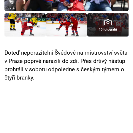
Cool Esport
Pořady
10 fotografií
TV Program
Sledujte prima+
Doteď neporazitelní Švédové na mistrovství světa
v Praze poprvé narazili do zdi. Přes drtivý nástup
Přihlášení
prohráli v sobotu odpoledne s českým týmem o
čtyři branky.
Sledujte nás