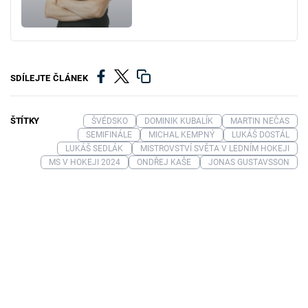
SDÍLEJTE ČLÁNEK
ŠTÍTKY
ŠVÉDSKO
DOMINIK KUBALÍK
MARTIN NEČAS
SEMIFINÁLE
MICHAL KEMPNÝ
LUKÁŠ DOSTÁL
LUKÁŠ SEDLÁK
MISTROVSTVÍ SVĚTA V LEDNÍM HOKEJI
MS V HOKEJI 2024
ONDŘEJ KAŠE
JONAS GUSTAVSSON