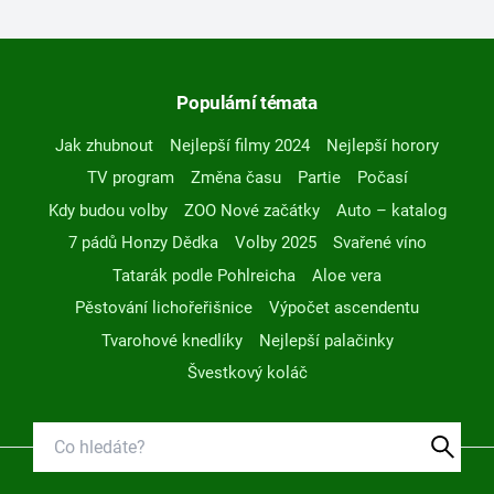
Populární témata
Jak zhubnout
Nejlepší filmy 2024
Nejlepší horory
TV program
Změna času
Partie
Počasí
Kdy budou volby
ZOO Nové začátky
Auto – katalog
7 pádů Honzy Dědka
Volby 2025
Svařené víno
Tatarák podle Pohlreicha
Aloe vera
Pěstování lichořeřišnice
Výpočet ascendentu
Tvarohové knedlíky
Nejlepší palačinky
Švestkový koláč