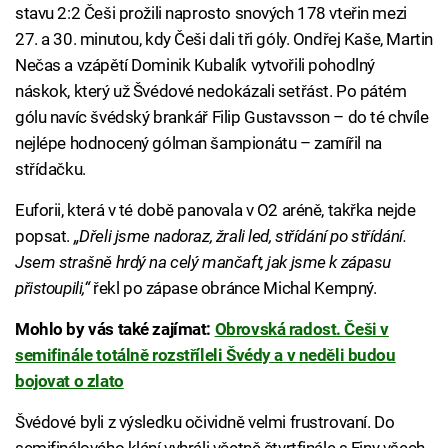
stavu 2:2 Češi prožili naprosto snových 178 vteřin mezi
27. a 30. minutou, kdy Češi dali tři góly. Ondřej Kaše, Martin
Nečas a vzápětí Dominik Kubalík vytvořili pohodlný
náskok, který už Švédové nedokázali setřást. Po pátém
gólu navíc švédský brankář Filip Gustavsson – do té chvíle
nejlépe hodnocený gólman šampionátu – zamířil na
střídačku.
Euforii, která v té době panovala v O2 aréně, takřka nejde
popsat.
„Dřeli jsme nadoraz, žrali led, střídání po střídání.
Jsem strašně hrdý na celý mančaft, jak jsme k zápasu
přistoupili,“
řekl po zápase obránce Michal Kempný.
Mohlo by vás také zajímat:
Obrovská radost. Češi v
semifinále totálně rozstříleli Švédy a v neděli budou
bojovat o zlato
Švédové byli z výsledku očividně velmi frustrovaní. Do