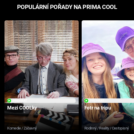
POPULÁRNÍ POŘADY NA PRIMA COOL
PŘEHRÁT
PŘEHRÁT
Mezi COOLky
Fotr na tripu
Komedie / Zábavný
Rodinný / Reality / Cestopisný