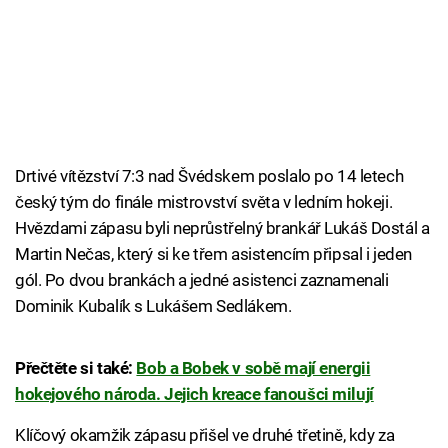
Drtivé vítězství 7:3 nad Švédskem poslalo po 14 letech
český tým do finále mistrovství světa v ledním hokeji.
Hvězdami zápasu byli neprůstřelný brankář Lukáš Dostál a
Martin Nečas, který si ke třem asistencím připsal i jeden
gól. Po dvou brankách a jedné asistenci zaznamenali
Dominik Kubalík s Lukášem Sedlákem.
Přečtěte si také:
Bob a Bobek v sobě mají energii
hokejového národa. Jejich kreace fanoušci milují
Klíčový okamžik zápasu přišel ve druhé třetině, kdy za