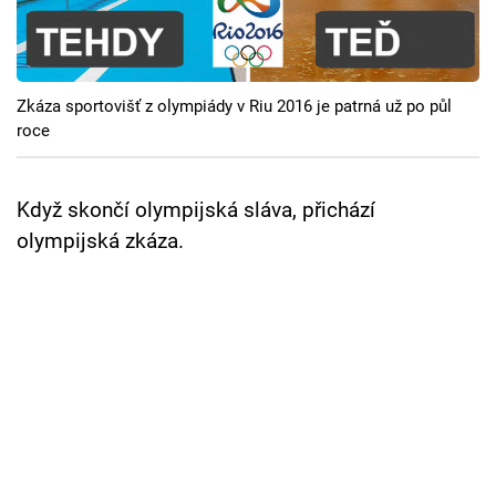
Cool Esport
Pořady
Zkáza sportovišť z olympiády v Riu 2016 je patrná už po půl
TV Program
roce
Sledujte prima+
Když skončí olympijská sláva, přichází
olympijská zkáza.
Přihlášení
Sledujte nás