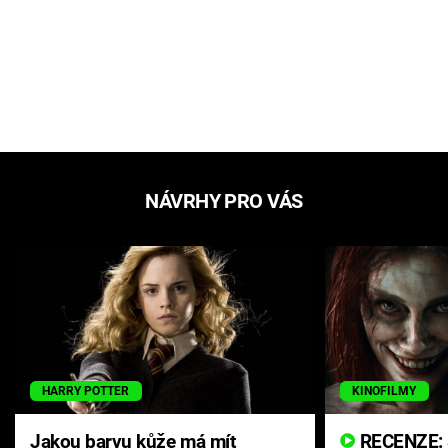
NÁVRHY PRO VÁS
HARRY POTTER
KINOFILMY
Jakou barvu kůže má mít
RECENZE: Smrtelné zlo se