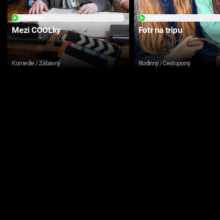
PŘEHRÁT
PŘEHRÁT
Mezi COOLky
Fotr na tripu
Komedie / Zábavný
Rodinný / Cestopisný