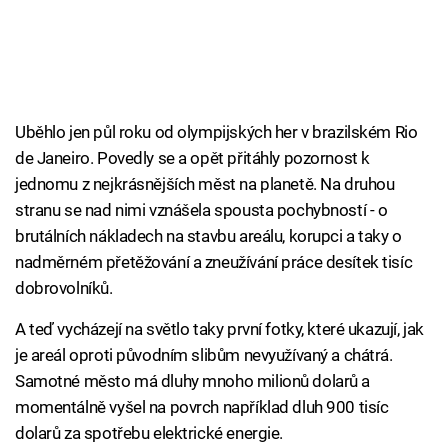
Uběhlo jen půl roku od olympijských her v brazilském Rio
de Janeiro. Povedly se a opět přitáhly pozornost k
jednomu z nejkrásnějších měst na planetě. Na druhou
stranu se nad nimi vznášela spousta pochybností - o
brutálních nákladech na stavbu areálu, korupci a taky o
nadměrném přetěžování a zneužívání práce desítek tisíc
dobrovolníků.
A teď vycházejí na světlo taky první fotky, které ukazují, jak
je areál oproti původním slibům nevyužívaný a chátrá.
Samotné město má dluhy mnoho milionů dolarů a
momentálně vyšel na povrch například dluh 900 tisíc
dolarů za spotřebu elektrické energie.