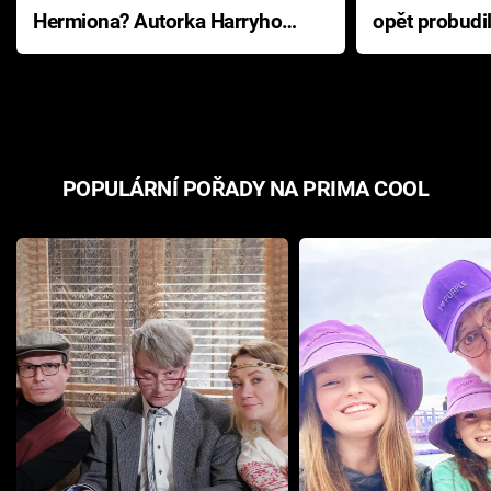
Hermiona? Autorka Harryho
opět probudi
Pottera přišla s ráznou
přichází s n
odpovědí
hororovou n
POPULÁRNÍ POŘADY NA PRIMA COOL