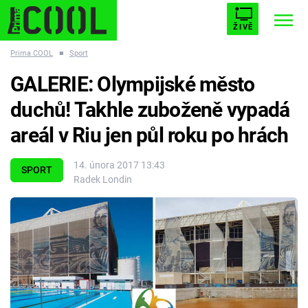
ŽIVĚ
Prima COOL
■
Sport
STARHOUSE
BUFFY, PŘEMOŽITELKA UPÍRŮ
Trendy:
GALERIE: Olympijské město
ESCAPE
PLNEJ KOTEL
AVENGERS 5
duchů! Takhle zuboženě vypadá
areál v Riu jen půl roku po hrách
14. února 2017 13:43
SPORT
Radek Londin
Témata
Filmy
Seriály
Hry