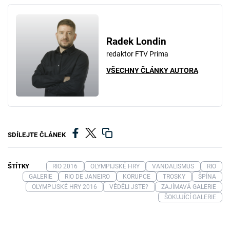
Radek Londin
redaktor FTV Prima
VŠECHNY ČLÁNKY AUTORA
SDÍLEJTE ČLÁNEK
ŠTÍTKY
RIO 2016
OLYMPIJSKÉ HRY
VANDALISMUS
RIO
GALERIE
RIO DE JANEIRO
KORUPCE
TROSKY
ŠPÍNA
OLYMPIJSKÉ HRY 2016
VĚDĚLI JSTE?
ZAJÍMAVÁ GALERIE
ŠOKUJÍCÍ GALERIE