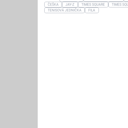
ČEŠKA
JAY-Z
TIMES SQUARE
TIMES SQ
TENISOVÁ JEDNIČKA
FILA