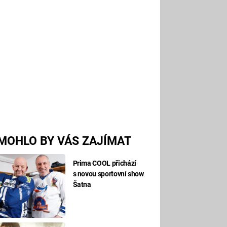
MOHLO BY VÁS ZAJÍMAT
Prima COOL přichází
s novou sportovní show
Šatna