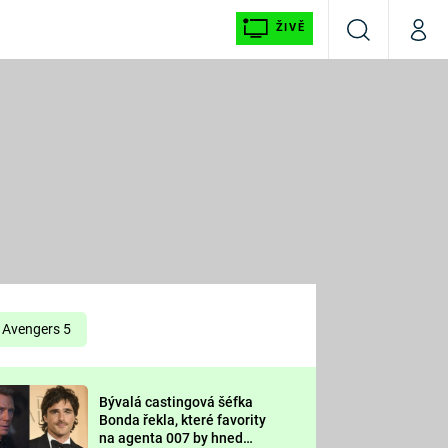
ŽIVĚ
Vyhledávání
Můj p
Prima+
É
CNN Prima NEWS
E
Prima FRESH
ŠÍ
Prima LIVING
E
Prima Ženy
Avengers 5
Prima LAJK
Bývalá castingová šéfka
OOL
Bonda řekla, které favority
Sledujte nás
na agenta 007 by hned