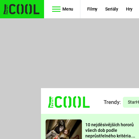
Menu
Filmy
Seriály
Hry
Seriály
Filmy
SIMPSONOVI
STAR WARS
HVĚZDNÁ
AVENGERS
BRÁNA
RYCHLE A
TEORIE
ZBĚSILE 10
Trendy:
VELKÉHO
Star
PREDÁTOR
TŘESKU
10 nejděsivějších hororů
FUTURAMA
všech dob podle
neprůstřelného kritéria.