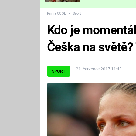
Které děsivé pecky vám
nejvíc zvednou tep?
Prima COOL
■
Sport
Kdo je momentál
Češka na světě? 
21. července 2017 11:43
SPORT