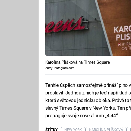
Karolína Plíšková na Times Square
Zdroj: Instagram.com
Tenhle úspěch samozřejmě přináší plno vý
proslavit. Jednou z nich je teď například 
která světovou jedničku obléká. Právě ta 
slavný Times Square v New Yorku. Ten při
propaguje svoje nové album „4:44“.
ŠTÍTKY
NEW YORK
KAROLÍNA PLÍŠKOVÁ