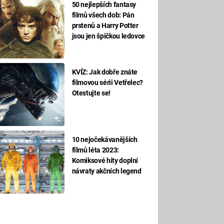
50 nejlepších fantasy
filmů všech dob: Pán
prstenů a Harry Potter
jsou jen špičkou ledovce
KVÍZ: Jak dobře znáte
filmovou sérii Vetřelec?
Otestujte se!
10 nejočekávanějších
filmů léta 2023:
Komiksové hity doplní
návraty akčních legend