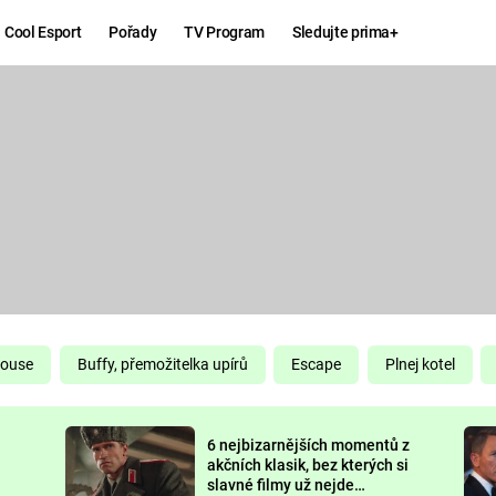
Cool Esport
Pořady
TV Program
Sledujte prima+
Hry
Zábava
MAFIA
ZÁBAVN
GALERI
GTA 6
NEJLEP
KINGDOM
KOMEDI
COME:
DELIVERANCE
CHUCK
House
Buffy, přemožitelka upírů
Escape
Plnej kotel
NORRIS
ESPORT
6 nejbizarnějších momentů z
DEADP
akčních klasik, bez kterých si
slavné filmy už nejde