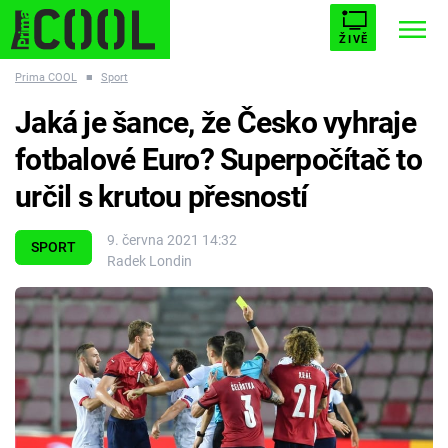
ŽIVĚ
Prima COOL
■
Sport
STARHOUSE
BUFFY, PŘEMOŽITELKA UPÍRŮ
Trendy:
Jaká je šance, že Česko vyhraje
ESCAPE
PLNEJ KOTEL
AVENGERS 5
fotbalové Euro? Superpočítač to
určil s krutou přesností
9. června 2021 14:32
SPORT
Radek Londin
Témata
Filmy
Seriály
Hry