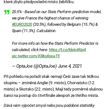
které zbylo předposlední místo žebříčku.
20.5% - Based on our Stats Perform prediction model,
we give France the highest chance of winning
#EURO2020
(20.5%), followed by Belgium (15.7%) &
Spain (11.3%). Calculation.
For more info on how the Stats Perform Predictor is
calculated, click here:
https://t.co/klelo4Kei4
pic.twitter.com/KRks8osaT5
— OptaJoe (@OptaJoe)
June 4, 2021
Při pohledu na pořadí však nemají Češi zase tak těžkou
skupinu – zmíněná Anglie (9. místo), Chorvatsko (12.
místo) a Skotsko (22. místo). Mají tedy poměrně slušnou
šanci na postup do čtvrtfinále alespoň ze třetího místa.
Dává vám výpočet smysl nebo jsou podobné statistiky