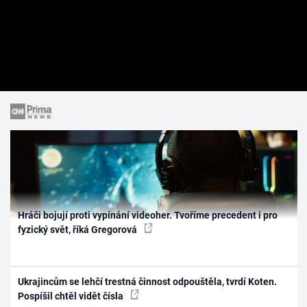
Hráči bojují proti vypínání videoher. Tvoříme precedent i pro
fyzický svět, říká Gregorová
Ukrajincům se lehčí trestná činnost odpouštěla, tvrdí Koten.
Pospíšil chtěl vidět čísla