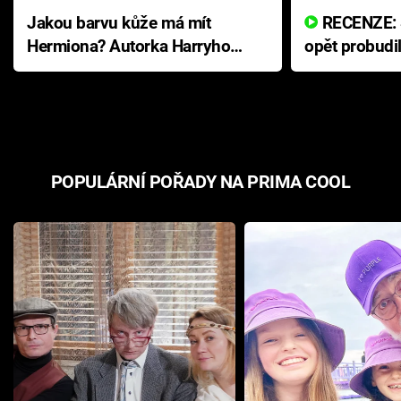
Jakou barvu kůže má mít
RECENZE: Smrtelné zlo se
Hermiona? Autorka Harryho
opět probudi
Pottera přišla s ráznou
přichází s n
odpovědí
hororovou n
POPULÁRNÍ POŘADY NA PRIMA COOL