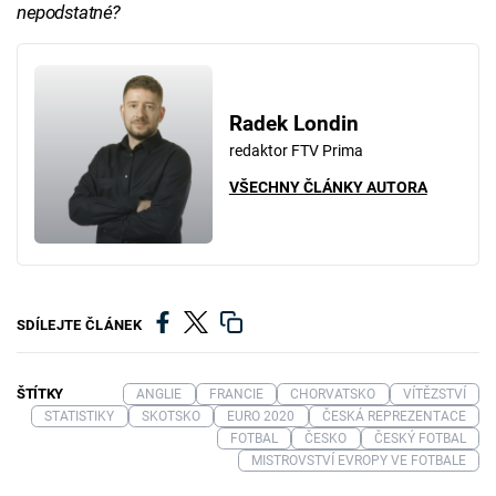
nepodstatné?
Radek Londin
redaktor FTV Prima
VŠECHNY ČLÁNKY AUTORA
SDÍLEJTE ČLÁNEK
ŠTÍTKY
ANGLIE
FRANCIE
CHORVATSKO
VÍTĚZSTVÍ
STATISTIKY
SKOTSKO
EURO 2020
ČESKÁ REPREZENTACE
FOTBAL
ČESKO
ČESKÝ FOTBAL
MISTROVSTVÍ EVROPY VE FOTBALE