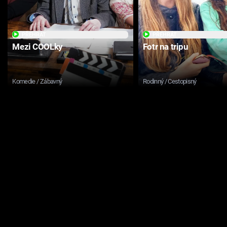
PŘEHRÁT
PŘEHRÁT
Mezi COOLky
Fotr na tripu
Komedie / Zábavný
Rodinný / Cestopisný