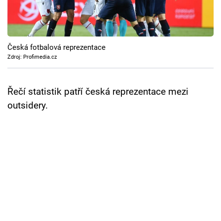
Cool Esport
Pořady
Česká fotbalová reprezentace
TV Program
Zdroj: Profimedia.cz
Sledujte prima+
Řečí statistik patří česká reprezentace mezi
outsidery.
Přihlášení
Sledujte nás