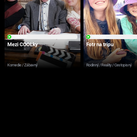
PŘEHRÁT
PŘEHRÁT
Mezi COOLky
Fotr na tripu
Komedie / Zábavný
Rodinný / Reality / Cestopisný