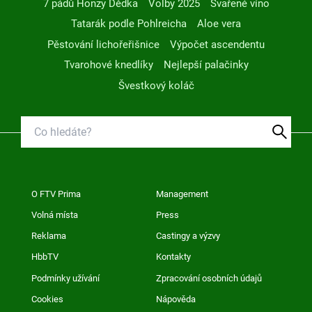
7 pádů Honzy Dědka
Volby 2025
Svařené víno
Tatarák podle Pohlreicha
Aloe vera
Pěstování lichořeřišnice
Výpočet ascendentu
Tvarohové knedlíky
Nejlepší palačinky
Švestkový koláč
O FTV Prima
Management
Volná místa
Press
Reklama
Castingy a výzvy
HbbTV
Kontakty
Podmínky užívání
Zpracování osobních údajů
Cookies
Nápověda