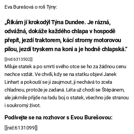
Eva Burešová o roli Týny:
„Říkám jí krokodýl Týna Dundee. Je rázná,
odvážná, dokáže každého chlapa v hospodě
přepít, jezdí traktorem, kácí stromy motorovou
pilou, jezdí tryskem na koni a je hodně chlapská.“
[[nid:6313502]]
Miluje statek a po smrti svého otce se ho za žádnou cenu
nechce vzdát. Ve chvíli, kdy se na statku objeví Janek
Linhart a pokouší se ji zaujmout, ji nechává to zcela
chladnou, protože je zadaná. Léta už chodí se Štěpánem,
ale jakmile přijde na řadu boj o statek, všechno jde stranou
i soukromý život.
Podívejte se na rozhovor s Evou Burešovou:
[[nid:6131099]]