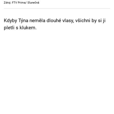
Zdroj: FTV Prima/ Slunečná
Cool Esport
Pořady
Kdyby Týna neměla dlouhé vlasy, všichni by si ji
pletli s klukem.
TV Program
Sledujte prima+
Přihlášení
Sledujte nás