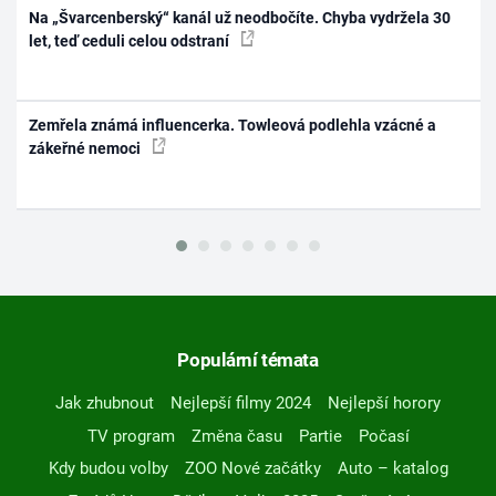
Na „Švarcenberský“ kanál už neodbočíte. Chyba vydržela 30
let, teď ceduli celou odstraní
Zemřela známá influencerka. Towleová podlehla vzácné a
zákeřné nemoci
Populární témata
Jak zhubnout
Nejlepší filmy 2024
Nejlepší horory
TV program
Změna času
Partie
Počasí
Kdy budou volby
ZOO Nové začátky
Auto – katalog