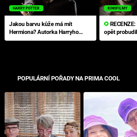
HARRY POTTER
KINOFILMY
Jakou barvu kůže má mít
RECENZE: Smrtelné zlo se
Hermiona? Autorka Harryho
opět probudi
Pottera přišla s ráznou
přichází s n
odpovědí
hororovou n
POPULÁRNÍ POŘADY NA PRIMA COOL