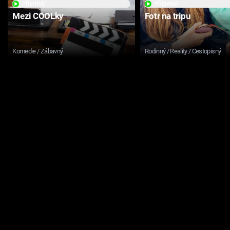
PŘEHRÁT
PŘEHRÁT
Mezi COOLky
Fotr na tripu
Komedie / Zábavný
Rodinný / Reality / Cestopisný