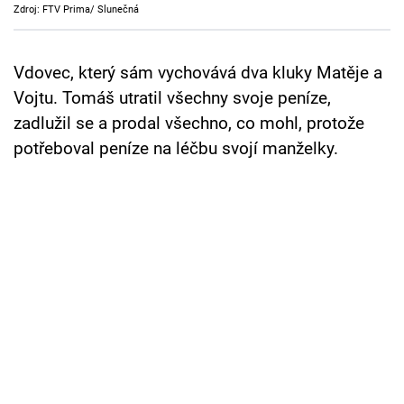
Zdroj: FTV Prima/ Slunečná
Cool Esport
Pořady
Vdovec, který sám vychovává dva kluky Matěje a
Vojtu. Tomáš utratil všechny svoje peníze,
TV Program
zadlužil se a prodal všechno, co mohl, protože
potřeboval peníze na léčbu svojí manželky.
Sledujte prima+
Přihlášení
Sledujte nás