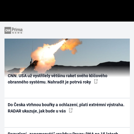
CNN: USA už vystřílely většinu raket svého klíčového
obranného systému. Nahradit je potrvá roky
Do Česka vtrhnou bouřky a ochlazení, platí extrémní výstraha.
RADAR ukazuje, jak bude u vás
Rozuzlení „zapomenuté“ vraždy v Praze: DNA po 15 letech