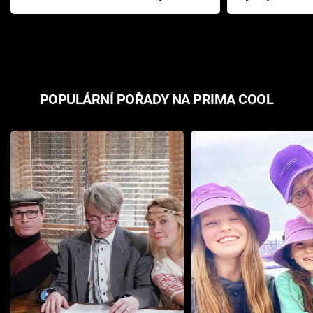
Pottera přišla s ráznou
přichází s n
odpovědí
hororovou n
POPULÁRNÍ POŘADY NA PRIMA COOL