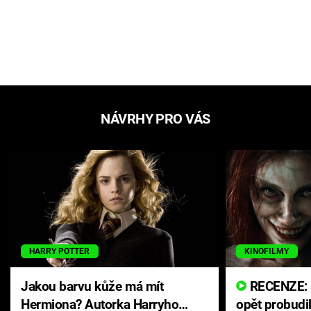
NÁVRHY PRO VÁS
HARRY POTTER
KINOFILMY
Jakou barvu kůže má mít
RECENZE: Smrtelné zlo se
Hermiona? Autorka Harryho
opět probudi