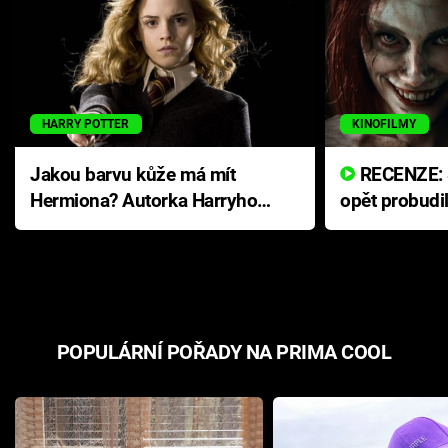
HARRY POTTER
KINOFILMY
Jakou barvu kůže má mít
RECENZE: Smrtelné zlo se
Hermiona? Autorka Harryho
opět probudi
Pottera přišla s ráznou
přichází s n
odpovědí
hororovou n
POPULÁRNÍ POŘADY NA PRIMA COOL