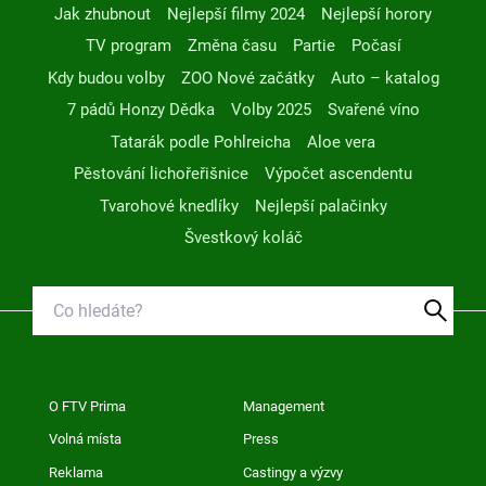
Jak zhubnout
Nejlepší filmy 2024
Nejlepší horory
TV program
Změna času
Partie
Počasí
Kdy budou volby
ZOO Nové začátky
Auto – katalog
7 pádů Honzy Dědka
Volby 2025
Svařené víno
Tatarák podle Pohlreicha
Aloe vera
Pěstování lichořeřišnice
Výpočet ascendentu
Tvarohové knedlíky
Nejlepší palačinky
Švestkový koláč
O FTV Prima
Management
Volná místa
Press
Reklama
Castingy a výzvy