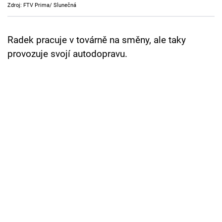
Zdroj: FTV Prima/ Slunečná
Cool Esport
Pořady
Radek pracuje v továrně na směny, ale taky
provozuje svojí autodopravu.
TV Program
Sledujte prima+
Přihlášení
Sledujte nás