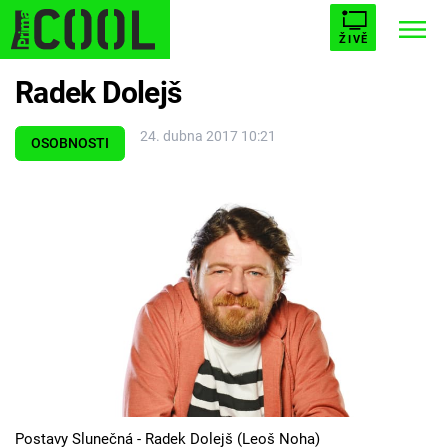
ŽIVĚ
Radek Dolejš
STARHOUSE
BUFFY, PŘEMOŽITELKA UPÍRŮ
Trendy:
24. dubna 2017 10:21
ESCAPE
PLNEJ KOTEL
AVENGERS 5
OSOBNOSTI
Témata
Filmy
Seriály
Hry
Postavy Slunečná - Radek Dolejš (Leoš Noha)