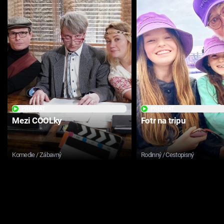
PŘEHRÁT
PŘEHRÁT
Mezi COOLky
Fotr na tripu
Komedie / Zábavný
Rodinný / Cestopisný