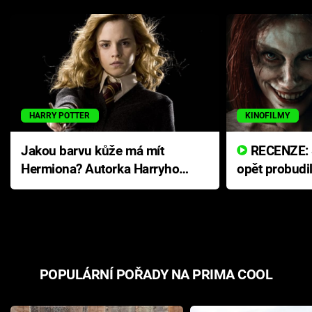
HARRY POTTER
KINOFILMY
Jakou barvu kůže má mít
RECENZE: Smrtelné zlo se
Hermiona? Autorka Harryho
opět probudi
Pottera přišla s ráznou
přichází s n
odpovědí
hororovou n
POPULÁRNÍ POŘADY NA PRIMA COOL