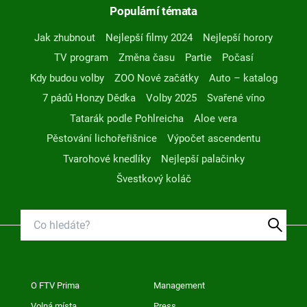
Populární témata
Jak zhubnout
Nejlepší filmy 2024
Nejlepší horory
TV program
Změna času
Partie
Počasí
Kdy budou volby
ZOO Nové začátky
Auto – katalog
7 pádů Honzy Dědka
Volby 2025
Svařené víno
Tatarák podle Pohlreicha
Aloe vera
Pěstování lichořeřišnice
Výpočet ascendentu
Tvarohové knedlíky
Nejlepší palačinky
Švestkový koláč
O FTV Prima
Management
Volná místa
Press