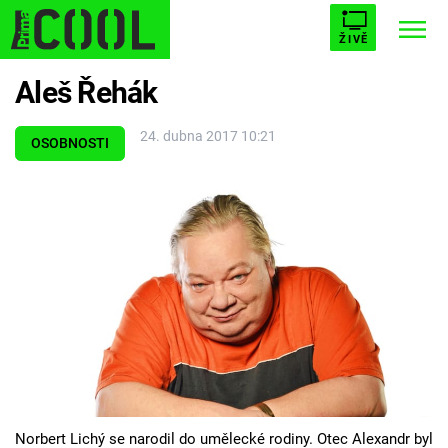
ŽIVĚ
Aleš Řehák
STARHOUSE
BUFFY, PŘEMOŽITELKA UPÍRŮ
Trendy:
24. dubna 2017 10:21
ESCAPE
PLNEJ KOTEL
AVENGERS 5
OSOBNOSTI
Témata
Filmy
Seriály
Hry
Norbert Lichý se narodil do umělecké rodiny. Otec Alexandr byl