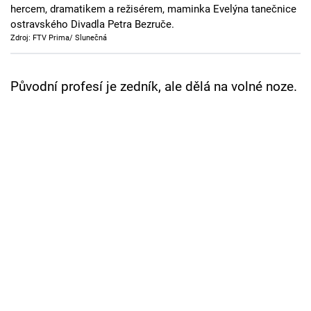
hercem, dramatikem a režisérem, maminka Evelýna tanečnice
Cool Esport
ostravského Divadla Petra Bezruče.
Zdroj: FTV Prima/ Slunečná
Pořady
TV Program
Původní profesí je zedník, ale dělá na volné noze.
Sledujte prima+
Přihlášení
Sledujte nás