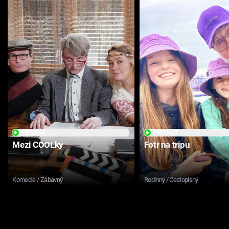
PŘEHRÁT
PŘEHRÁT
Mezi COOLky
Fotr na tripu
Komedie / Zábavný
Rodinný / Cestopisný