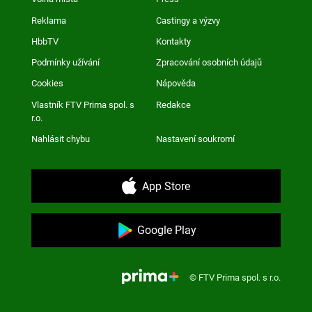
Reklama
Castingy a výzvy
HbbTV
Kontakty
Podmínky užívání
Zpracování osobních údajů
Cookies
Nápověda
Vlastník FTV Prima spol. s
Redakce
r.o.
Nahlásit chybu
Nastavení soukromí
App Store
Google Play
© FTV Prima spol. s r.o.