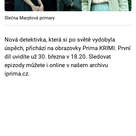
Cool Esport
Slečna Marplová primary
Pořady
TV Program
Nová detektivka, která si po světě vydobyla
úspěch, přichází na obrazovky Prima KRIMI. První
Sledujte prima+
díl uvidíte už 30. března v 18.20. Sledovat
epizody můžete i online v našem archivu
Přihlášení
iprima.cz.
Sledujte nás