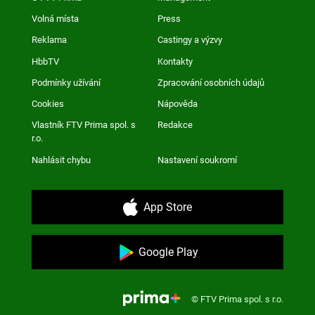
Volná místa
Press
Reklama
Castingy a výzvy
HbbTV
Kontakty
Podmínky užívání
Zpracování osobních údajů
Cookies
Nápověda
Vlastník FTV Prima spol. s
Redakce
r.o.
Nahlásit chybu
Nastavení soukromí
App Store
Google Play
© FTV Prima spol. s r.o.