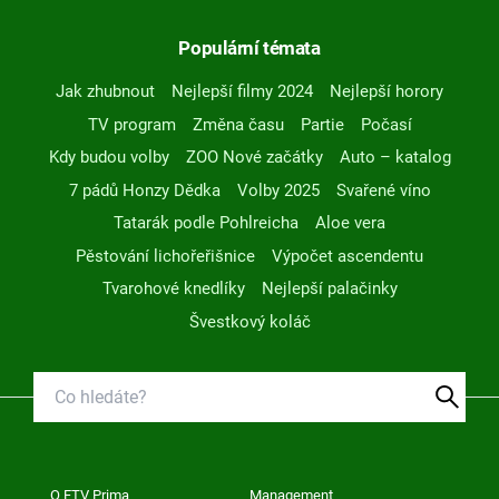
Populární témata
Jak zhubnout
Nejlepší filmy 2024
Nejlepší horory
TV program
Změna času
Partie
Počasí
Kdy budou volby
ZOO Nové začátky
Auto – katalog
7 pádů Honzy Dědka
Volby 2025
Svařené víno
Tatarák podle Pohlreicha
Aloe vera
Pěstování lichořeřišnice
Výpočet ascendentu
Tvarohové knedlíky
Nejlepší palačinky
Švestkový koláč
O FTV Prima
Management