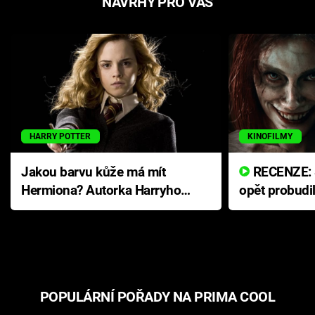
NÁVRHY PRO VÁS
HARRY POTTER
KINOFILMY
Jakou barvu kůže má mít
RECENZE: Smrtelné zlo se
Hermiona? Autorka Harryho
opět probudi
Pottera přišla s ráznou
přichází s n
odpovědí
hororovou n
POPULÁRNÍ POŘADY NA PRIMA COOL