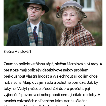
Slečna Marplová 1
Zatímco policie většinou tápá, slečna Marplová si ví rady. A
přestože mají policejní detektivové někdy problém
překousnout vlastní hrdost a vyslechnout si, co jim chce
říct, slečna Marplová jim ráda a ochotně pomůže. Jak by
taky ne. Vždyť ji všude předchází dobrá pověst a její
vyjímečné pozorovací schopnosti nemají nikde obdoby. V
prvních epizodách oblíbeného krimi seriálu Slečna