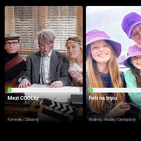
PŘEHRÁT
PŘEHRÁT
Mezi COOLky
Fotr na tripu
Komedie / Zábavný
Rodinný / Reality / Cestopisný