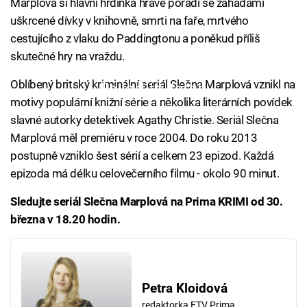
Marplová si hlavní hrdinka hravě poradí se záhadami
uškrcené dívky v knihovně, smrti na faře, mrtvého
cestujícího z vlaku do Paddingtonu a poněkud příliš
skutečné hry na vraždu.
Oblíbený britský kriminální seriál Slečna Marplová vznikl na
Failed to fetch
motivy populární knižní série a několika literárních povídek
slavné autorky detektivek Agathy Christie. Seriál Slečna
Marplová měl premiéru v roce 2004. Do roku 2013
postupně vzniklo šest sérií a celkem 23 epizod. Každá
epizoda má délku celovečerního filmu - okolo 90 minut.
Sledujte seriál Slečna Marplová na Prima KRIMI od 30.
března v 18.20 hodin.
Petra Kloidová
redaktorka FTV Prima