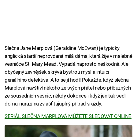
Slečna Jane Marplová (Geraldine McEwan) je typicky
anglická starší neprovdaná milá dáma, která žije v malebné
vesničce St. Mary Mead. Vypadá naprosto neškodně. Ale
obyčejný zevnějšek skrývá bystrou mysl a intuici
geniálního detektiva. A to se jí hodí! Pokaždé, když slečna
Marplová navštíví někoho ze svých přátel nebo příbuzných
ze sousedních vesnic, někdy dokonce i když jen tak sedí
doma, narazí na zvlášť tajuplný případ vraždy.
SERIÁL SLEČNA MARPLOVÁ MŮŽETE SLEDOVAT ONLINE