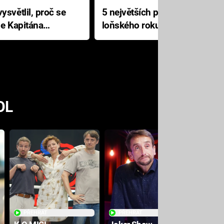
ysvětlil, proč se
5 největších propadáků
le Kapitána
loňského roku: Disney na
jediné katastrofě prodělal 200
milionů dolarů
OL
PŘEHRÁT
PŘEHRÁT
PŘE