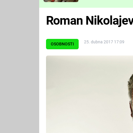
Které děsivé pecky vám
nejvíc zvednou tep?
Roman Nikolajev 
25. dubna 2017 17:09
OSOBNOSTI