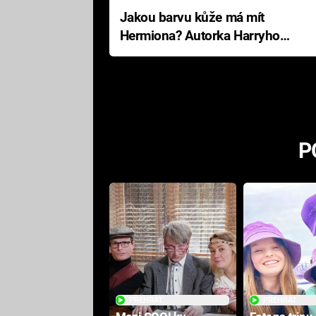
Jakou barvu kůže má mít
Hermiona? Autorka Harryho
Pottera přišla s ráznou
odpovědí
P
PŘEHRÁT
PŘEHRÁT