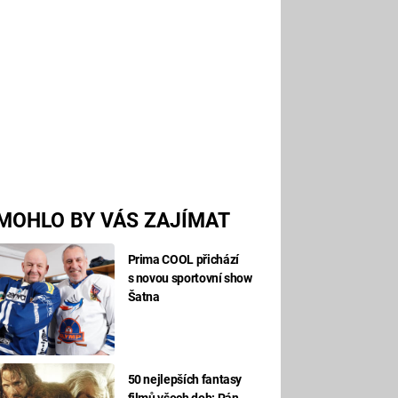
MOHLO BY VÁS ZAJÍMAT
Prima COOL přichází
s novou sportovní show
Šatna
50 nejlepších fantasy
filmů všech dob: Pán