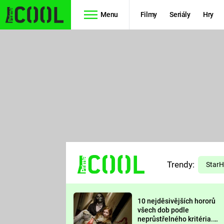
Menu
Filmy
Seriály
Hry
Seriály
Filmy
SIMPSONOVI
STAR WARS
HVĚZDNÁ
AVENGERS
BRÁNA
RYCHLE A
TEORIE
ZBĚSILE 10
Trendy:
VELKÉHO
Star
PREDÁTOR
TŘESKU
10 nejděsivějších hororů
FUTURAMA
všech dob podle
neprůstřelného kritéria.