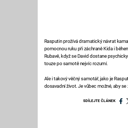
Rasputin prožívá dramatický návrat kama
pomocnou ruku při záchraně Kida i během
Rubavě, když se David dostane psychicky n
touze po samotě nejvíc rozumí.
Ale i takový věčný samotář, jako je Rasput
dosavadní život. Je vůbec možné, aby se 
SDÍLEJTE ČLÁNEK