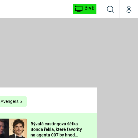
ŽIVĚ
Vyhledávání
Můj p
Prima+
É
CNN Prima NEWS
E
Prima FRESH
ŠÍ
Prima LIVING
E
Prima Ženy
Avengers 5
Prima LAJK
Bývalá castingová šéfka
OOL
Bonda řekla, které favority
Sledujte nás
na agenta 007 by hned