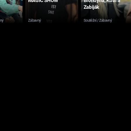
MAGIC SHOW
Blondýna, Kutil a
Zabiják
sný
Zábavný
Soutěžní / Zábavný