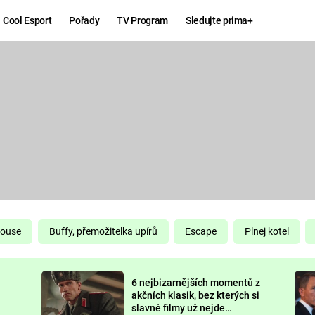
Cool Esport
Pořady
TV Program
Sledujte prima+
Hry
Zábava
MAFIA
ZÁBAVN
GALERI
GTA 6
NEJLEP
KINGDOM
KOMEDI
COME:
DELIVERANCE
CHUCK
House
Buffy, přemožitelka upírů
Escape
Plnej kotel
NORRIS
ESPORT
6 nejbizarnějších momentů z
DEADP
akčních klasik, bez kterých si
slavné filmy už nejde