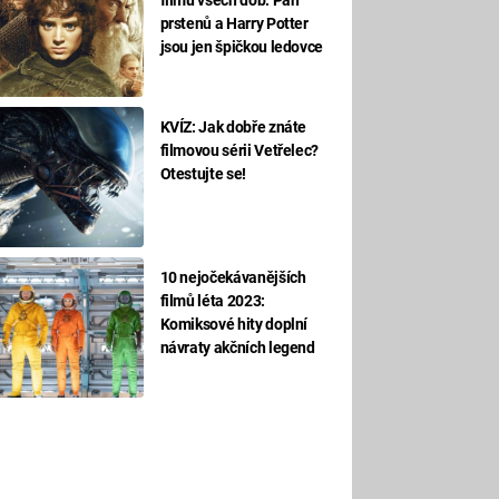
prstenů a Harry Potter
jsou jen špičkou ledovce
KVÍZ: Jak dobře znáte
filmovou sérii Vetřelec?
Otestujte se!
10 nejočekávanějších
filmů léta 2023:
Komiksové hity doplní
návraty akčních legend