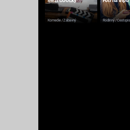
Mezi COOLky
Fotr na tripu
Komedie / Zábavný
Rodinný / Cestopi