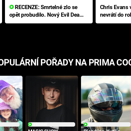
RECENZE: Smrtelné zlo se
Chris Evans v
opět probudilo. Nový Evil Dead
nevrátí do ro
přichází s neodolatelnou
Ameriky
hororovou nabídkou
OPULÁRNÍ POŘADY NA PRIMA CO
PŘEHRÁT
PŘEHRÁT