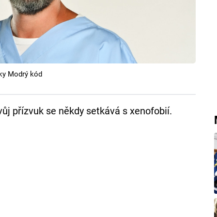
čky Modrý kód
vůj přízvuk se někdy setkává s xenofobií.