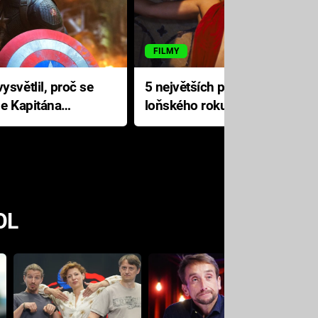
FILMY
ysvětlil, proč se
5 největších propadáků
le Kapitána
loňského roku: Disney na
jediné katastrofě prodělal 200
milionů dolarů
OL