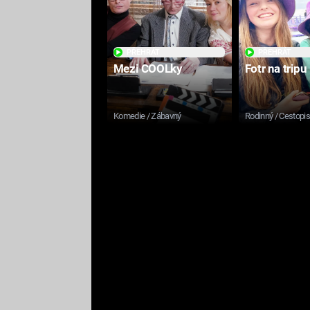
PŘEHRÁT
PŘEHRÁT
Mezi COOLky
Fotr na tripu
Komedie / Zábavný
Rodinný / Cestopi