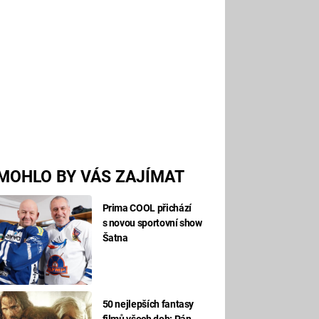
MOHLO BY VÁS ZAJÍMAT
Prima COOL přichází
s novou sportovní show
Šatna
50 nejlepších fantasy
filmů všech dob: Pán