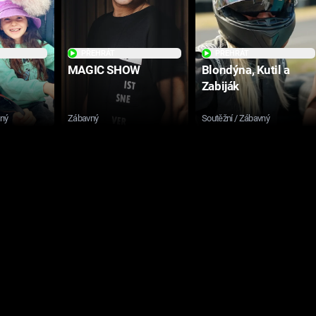
PŘEHRÁT
PŘEHRÁT
MAGIC SHOW
Blondýna, Kutil a
Zabiják
sný
Zábavný
Soutěžní / Zábavný