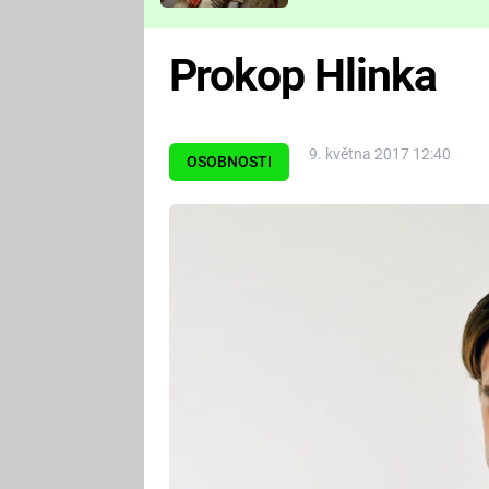
Které děsivé pecky vám
nejvíc zvednou tep?
Prokop Hlinka
9. května 2017 12:40
OSOBNOSTI