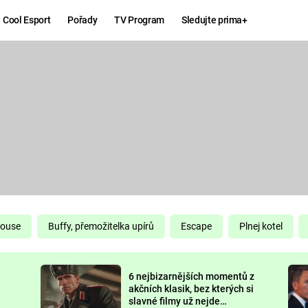
Cool Esport
Pořady
TV Program
Sledujte prima+
Hry
Zábava
MAFIA
ZÁBAVN
GALERI
GTA 6
NEJLEP
KINGDOM
KOMEDI
COME:
DELIVERANCE
CHUCK
House
Buffy, přemožitelka upírů
Escape
Plnej kotel
NORRIS
ESPORT
6 nejbizarnějších momentů z
DEADP
akčních klasik, bez kterých si
slavné filmy už nejde