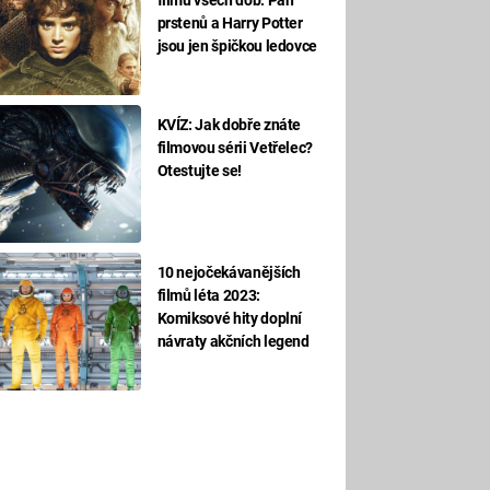
prstenů a Harry Potter
jsou jen špičkou ledovce
KVÍZ: Jak dobře znáte
filmovou sérii Vetřelec?
Otestujte se!
10 nejočekávanějších
filmů léta 2023:
Komiksové hity doplní
návraty akčních legend