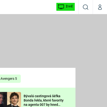
ŽIVĚ
Vyhledávání
Můj p
Prima+
É
CNN Prima NEWS
E
Prima FRESH
ŠÍ
Prima LIVING
E
Prima Ženy
Avengers 5
Prima LAJK
Bývalá castingová šéfka
OOL
Bonda řekla, které favority
Sledujte nás
na agenta 007 by hned