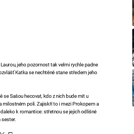
Laurou, jeho pozornost tak velmi rychle padne
Obzvlášť Katka se nechtěně stane středem jeho
ě se Sašou hecovat, kdo z nich bude mít u
a milostném poli. Zajiskří to i mezi Prokopem a
 daleko k romantice: střetnou se jejich odlišné
 sester.