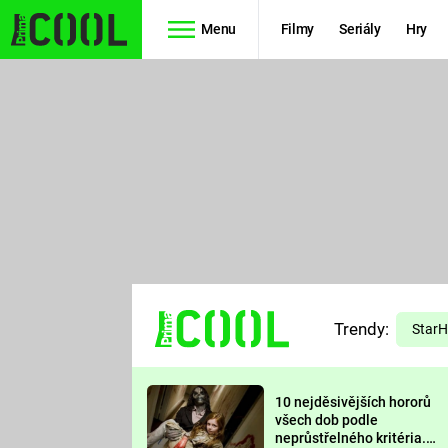
Menu
Filmy
Seriály
Hry
Seriály
Filmy
SIMPSONOVI
STAR WARS
HVĚZDNÁ
AVENGERS
BRÁNA
RYCHLE A
TEORIE
ZBĚSILE 10
Trendy:
VELKÉHO
Star
PREDÁTOR
TŘESKU
10 nejděsivějších hororů
FUTURAMA
všech dob podle
neprůstřelného kritéria.