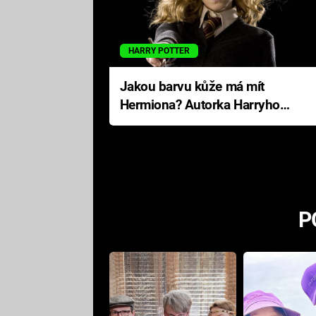
HARRY POTTER
Jakou barvu kůže má mít
Hermiona? Autorka Harryho
Pottera přišla s ráznou
odpovědí
P