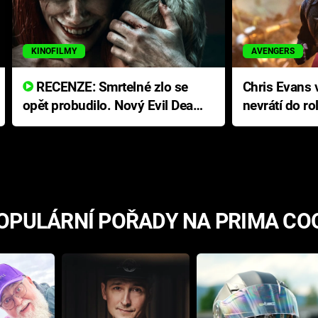
KINOFILMY
AVENGERS
RECENZE: Smrtelné zlo se
Chris Evans v
opět probudilo. Nový Evil Dead
nevrátí do ro
přichází s neodolatelnou
Ameriky
hororovou nabídkou
OPULÁRNÍ POŘADY NA PRIMA CO