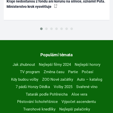
Kraje nedostanou z fondu ani korunu na silnice, oznámil Půta.
Ministerstvo krok vysvětluje
Populární témata
Jak zhubnout
Nejlepší filmy 2024
Nejlepší horory
TV program
Změna času
Partie
Počasí
Kdy budou volby
ZOO Nové začátky
Auto – katalog
7 pádů Honzy Dědka
Volby 2025
Svařené víno
Tatarák podle Pohlreicha
Aloe vera
Pěstování lichořeřišnice
Výpočet ascendentu
Tvarohové knedlíky
Nejlepší palačinky