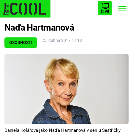
ŽIVĚ
Naďa Hartmanová
STARHOUSE
BUFFY, PŘEMOŽITELKA UPÍRŮ
Trendy:
25. dubna 2017 17:18
ESCAPE
PLNEJ KOTEL
AVENGERS 5
OSOBNOSTI
Témata
Filmy
Seriály
Hry
Daniela Kolářová jako Naďa Hartmanová v serilu Sestřičky