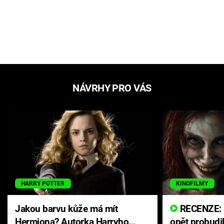
NÁVRHY PRO VÁS
HARRY POTTER
KINOFILMY
Jakou barvu kůže má mít
RECENZE: Smrtelné zlo se
Hermiona? Autorka Harryho
opět probudi