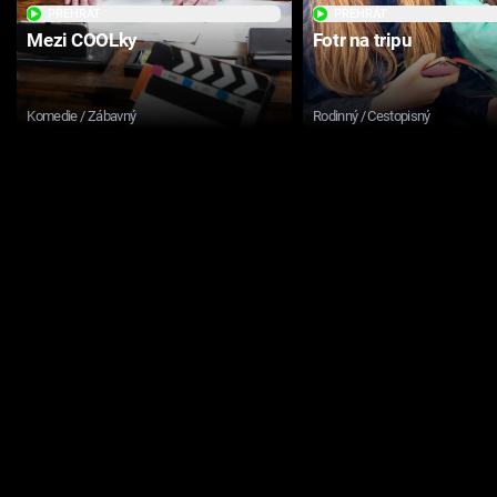
PŘEHRÁT
PŘEHRÁT
Mezi COOLky
Fotr na tripu
Komedie / Zábavný
Rodinný / Cestopisný