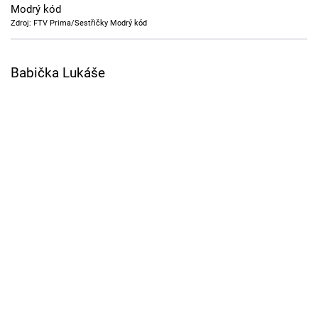
Modrý kód
Cool Esport
Zdroj: FTV Prima/Sestřičky Modrý kód
Pořady
Babička Lukáše
TV Program
Sledujte prima+
Přihlášení
Sledujte nás