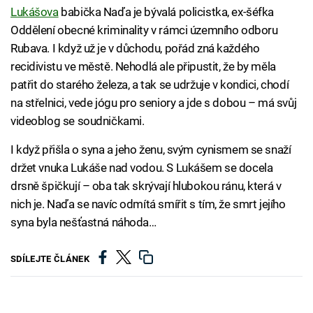
Lukášova
babička Naďa je bývalá policistka, ex-šéfka
Oddělení obecné kriminality v rámci územního odboru
Rubava. I když už je v důchodu, pořád zná každého
recidivistu ve městě. Nehodlá ale připustit, že by měla
patřit do starého železa, a tak se udržuje v kondici, chodí
na střelnici, vede jógu pro seniory a jde s dobou – má svůj
videoblog se soudničkami.
I když přišla o syna a jeho ženu, svým cynismem se snaží
držet vnuka Lukáše nad vodou. S Lukášem se docela
drsně špičkují – oba tak skrývají hlubokou ránu, která v
nich je. Naďa se navíc odmítá smířit s tím, že smrt jejího
syna byla nešťastná náhoda…
SDÍLEJTE ČLÁNEK