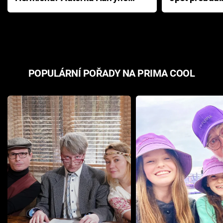
Pottera přišla s ráznou
přichází s n
odpovědí
hororovou n
POPULÁRNÍ POŘADY NA PRIMA COOL