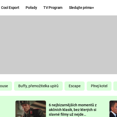
Cool Esport
Pořady
TV Program
Sledujte prima+
Hry
Zábava
MAFIA
ZÁBAVN
GALERI
GTA 6
NEJLEP
KINGDOM
KOMEDI
COME:
DELIVERANCE
CHUCK
House
Buffy, přemožitelka upírů
Escape
Plnej kotel
NORRIS
ESPORT
6 nejbizarnějších momentů z
DEADP
akčních klasik, bez kterých si
slavné filmy už nejde