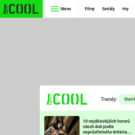
Menu
Filmy
Seriály
Hry
Seriály
Filmy
SIMPSONOVI
STAR WARS
HVĚZDNÁ
AVENGERS
BRÁNA
RYCHLE A
TEORIE
ZBĚSILE 10
Trendy:
VELKÉHO
Star
PREDÁTOR
TŘESKU
10 nejděsivějších hororů
FUTURAMA
všech dob podle
neprůstřelného kritéria.