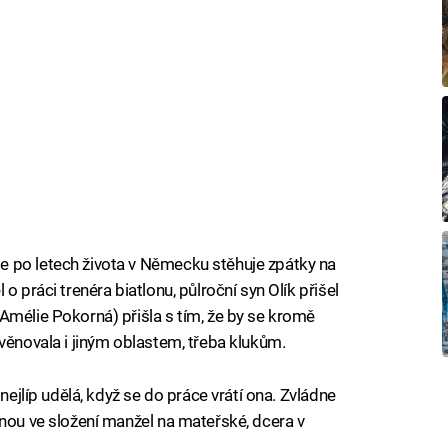
 po letech života v Německu stěhuje zpátky na
 o práci trenéra biatlonu, půlroční syn Olík přišel
Amélie Pokorná) přišla s tím, že by se kromě
věnovala i jiným oblastem, třeba klukům.
 nejlíp udělá, když se do práce vrátí ona. Zvládne
inou ve složení manžel na mateřské, dcera v