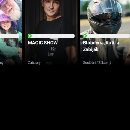
PŘEHRÁT
PŘEHRÁT
MAGIC SHOW
Blondýna, Kutil a
Zabiják
sný
Zábavný
Soutěžní / Zábavný