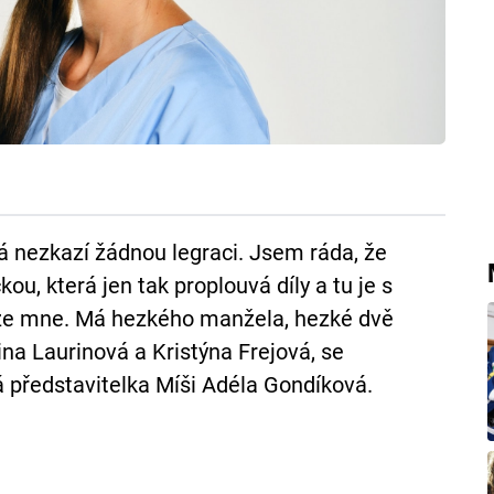
rá nezkazí žádnou legraci. Jsem ráda, že
kou, která jen tak proplouvá díly a tu je s
 ze mne. Má hezkého manžela, hezké dvě
ina Laurinová a Kristýna Frejová, se
á představitelka Míši Adéla Gondíková.