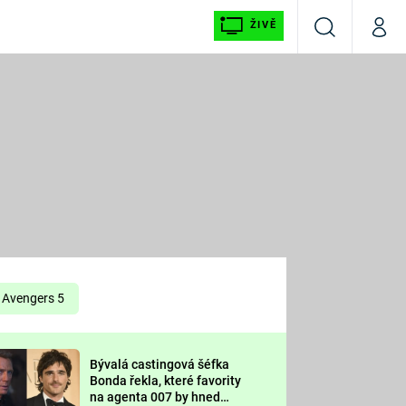
ŽIVĚ
Vyhledávání
Můj p
Prima+
É
CNN Prima NEWS
E
Prima FRESH
ŠÍ
Prima LIVING
E
Prima Ženy
Avengers 5
Prima LAJK
Bývalá castingová šéfka
OOL
Bonda řekla, které favority
Sledujte nás
na agenta 007 by hned