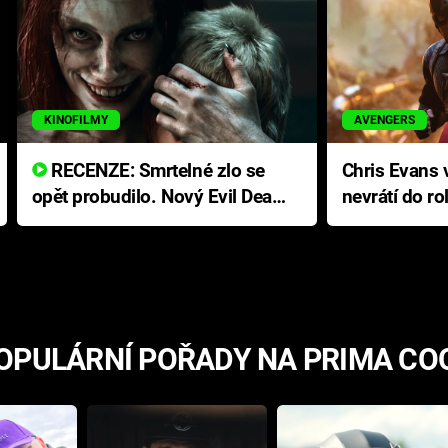
KINOFILMY
AVENGERS
RECENZE: Smrtelné zlo se
Chris Evans v
opět probudilo. Nový Evil Dead
nevrátí do ro
přichází s neodolatelnou
Ameriky
hororovou nabídkou
OPULÁRNÍ POŘADY NA PRIMA CO