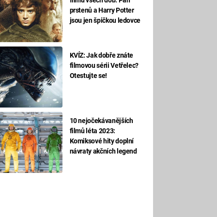
prstenů a Harry Potter
jsou jen špičkou ledovce
KVÍZ: Jak dobře znáte
filmovou sérii Vetřelec?
Otestujte se!
10 nejočekávanějších
filmů léta 2023:
Komiksové hity doplní
návraty akčních legend