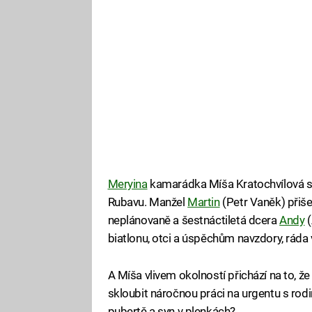
Meryina
kamarádka Míša Kratochvílová se
Rubavu. Manžel
Martin
(Petr Vaněk) přišel
neplánovaně a šestnáctiletá dcera
Andy
(
biatlonu, otci a úspěchům navzdory, ráda 
A Míša vlivem okolností přichází na to, že
skloubit náročnou práci na urgentu s rod
pubertě a syn v plenkách?