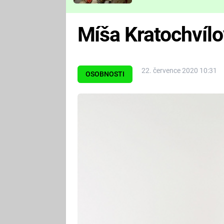
Které děsivé pecky vám
nejvíc zvednou tep?
Míša Kratochvíl
22. července 2020 10:31
OSOBNOSTI