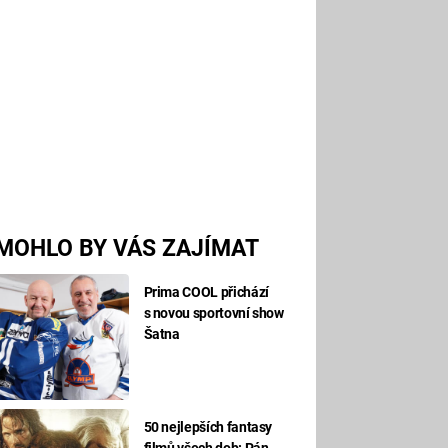
MOHLO BY VÁS ZAJÍMAT
Prima COOL přichází
s novou sportovní show
Šatna
50 nejlepších fantasy
filmů všech dob: Pán