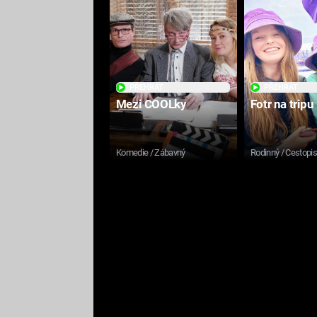
PŘEHRÁT
PŘEHRÁT
Mezi COOLky
Fotr na tripu
Komedie / Zábavný
Rodinný / Cestopi