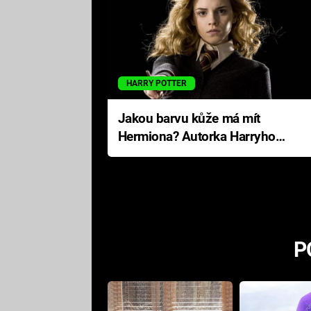
HARRY POTTER
Jakou barvu kůže má mít
Hermiona? Autorka Harryho
Pottera přišla s ráznou
odpovědí
P