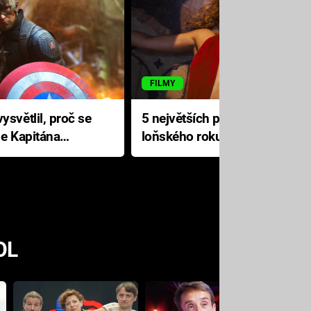
FILMY
ysvětlil, proč se
5 největších propadáků
le Kapitána
loňského roku: Disney na
jediné katastrofě prodělal 200
milionů dolarů
OL