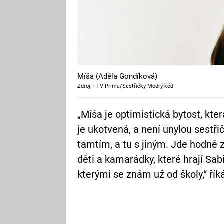
Míša (Adéla Gondíková)
Zdroj: FTV Prima/Sestřičky Modrý kód
„Míša je optimistická bytost, kte
je ukotvená, a není unylou sestřič
tamtím, a tu s jiným. Jde hodně
děti a kamarádky, které hrají Sab
kterými se znám už od školy,“ řík