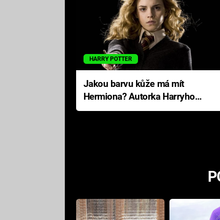
HARRY POTTER
Jakou barvu kůže má mít
Hermiona? Autorka Harryho
Pottera přišla s ráznou
odpovědí
P