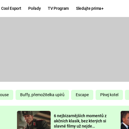
Cool Esport
Pořady
TV Program
Sledujte prima+
Hry
Zábava
MAFIA
ZÁBAVN
GALERI
GTA 6
NEJLEP
KINGDOM
KOMEDI
COME:
DELIVERANCE
CHUCK
House
Buffy, přemožitelka upírů
Escape
Plnej kotel
NORRIS
ESPORT
6 nejbizarnějších momentů z
DEADP
akčních klasik, bez kterých si
slavné filmy už nejde