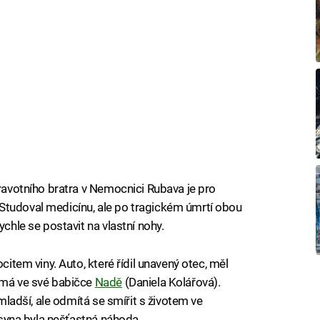
dravotního bratra v Nemocnici Rubava je pro
Studoval medicínu, ale po tragickém úmrtí obou
ychle se postavit na vlastní nohy.
citem viny. Auto, které řídil unavený otec, měl
e má ve své babičce
Nadě
(Daniela Kolářová).
jmladší, ale odmítá se smířit s životem ve
ho syna byla nešťastná náhoda…