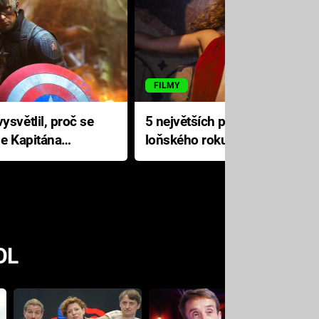
FILMY
ysvětlil, proč se
5 největších propadáků
le Kapitána
loňského roku: Disney na
jediné katastrofě prodělal 200
milionů dolarů
OL