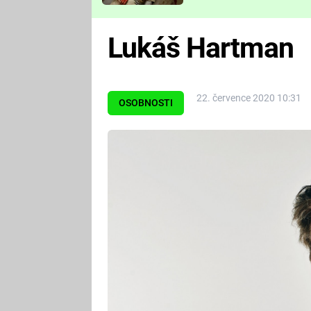
Které děsivé pecky vám
nejvíc zvednou tep?
Lukáš Hartman
22. července 2020 10:31
OSOBNOSTI