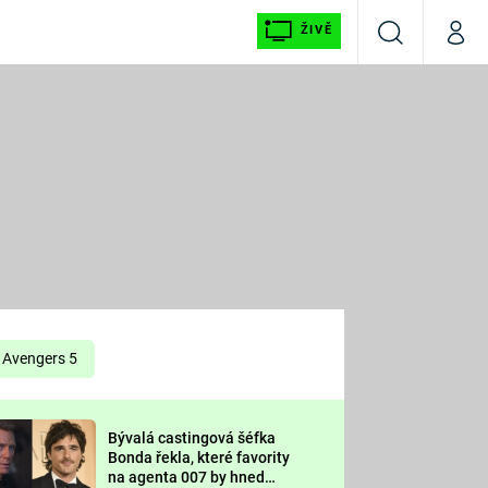
ŽIVĚ
Vyhledávání
Můj p
Prima+
É
CNN Prima NEWS
E
Prima FRESH
ŠÍ
Prima LIVING
E
Prima Ženy
Avengers 5
Prima LAJK
Bývalá castingová šéfka
OOL
Bonda řekla, které favority
Sledujte nás
na agenta 007 by hned