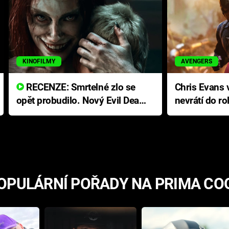
KINOFILMY
AVENGERS
RECENZE: Smrtelné zlo se
Chris Evans v
opět probudilo. Nový Evil Dead
nevrátí do ro
přichází s neodolatelnou
Ameriky
hororovou nabídkou
OPULÁRNÍ POŘADY NA PRIMA CO