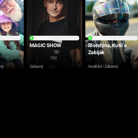
PŘEHRÁT
PŘEHRÁT
MAGIC SHOW
Blondýna, Kutil a
Zabiják
sný
Zábavný
Soutěžní / Zábavný