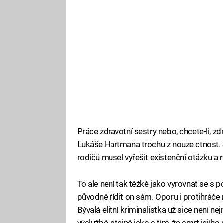
Práce zdravotní sestry nebo, chcete-li, z
Lukáše Hartmana trochu z nouze ctnost. 
rodičů musel vyřešit existenční otázku a r
To ale není tak těžké jako vyrovnat se s po
původně řídit on sám. Oporu i protihráč
Bývalá elitní kriminalistka už sice není ne
výslužbě, stejně jako s tím, že smrt její