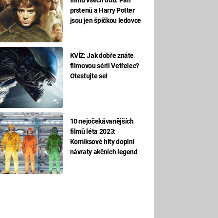
prstenů a Harry Potter
jsou jen špičkou ledovce
KVÍZ: Jak dobře znáte
filmovou sérii Vetřelec?
Otestujte se!
10 nejočekávanějších
filmů léta 2023:
Komiksové hity doplní
návraty akčních legend