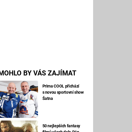
MOHLO BY VÁS ZAJÍMAT
Prima COOL přichází
s novou sportovní show
Šatna
50 nejlepších fantasy
filmů všech dob: Pán