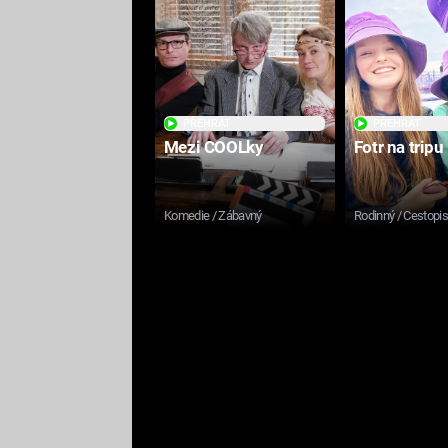
PŘEHRÁT
PŘEHRÁT
Mezi COOLky
Fotr na tripu
Komedie / Zábavný
Rodinný / Cestopi