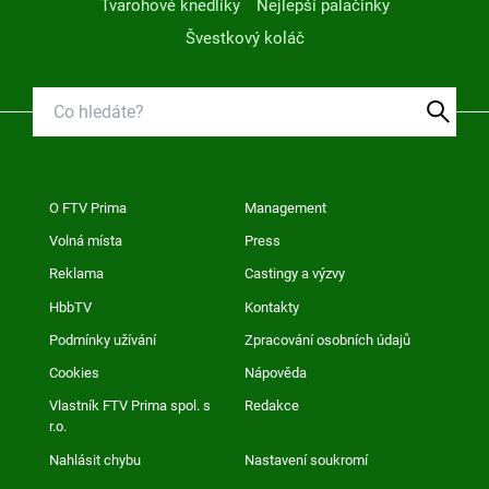
Tvarohové knedlíky
Nejlepší palačinky
Švestkový koláč
O FTV Prima
Management
Volná místa
Press
Reklama
Castingy a výzvy
HbbTV
Kontakty
Podmínky užívání
Zpracování osobních údajů
Cookies
Nápověda
Vlastník FTV Prima spol. s
Redakce
r.o.
Nahlásit chybu
Nastavení soukromí