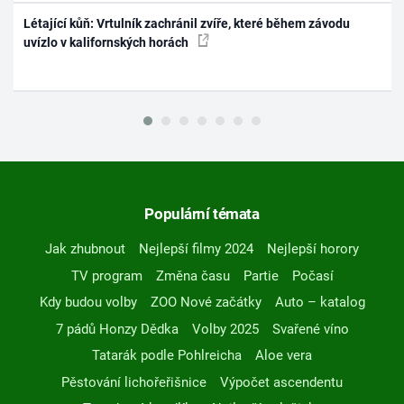
Létající kůň: Vrtulník zachránil zvíře, které během závodu
uvízlo v kalifornských horách
Populární témata
Jak zhubnout
Nejlepší filmy 2024
Nejlepší horory
TV program
Změna času
Partie
Počasí
Kdy budou volby
ZOO Nové začátky
Auto – katalog
7 pádů Honzy Dědka
Volby 2025
Svařené víno
Tatarák podle Pohlreicha
Aloe vera
Pěstování lichořeřišnice
Výpočet ascendentu