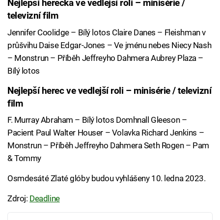
Nejlepší herečka ve vedlejší roli – minisérie /
televizní film
Jennifer Coolidge – Bílý lotos Claire Danes – Fleishman v
průšvihu Daise Edgar-Jones – Ve jménu nebes Niecy Nash
– Monstrun – Příběh Jeffreyho Dahmera Aubrey Plaza –
Bílý lotos
Nejlepší herec ve vedlejší roli – minisérie / televizní
film
F. Murray Abraham – Bílý lotos Domhnall Gleeson –
Pacient Paul Walter Houser – Volavka Richard Jenkins –
Monstrun – Příběh Jeffreyho Dahmera Seth Rogen – Pam
& Tommy
Osmdesáté Zlaté glóby budou vyhlášeny 10. ledna 2023.
Zdroj:
Deadline