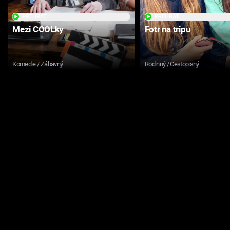
PŘEHRÁT
PŘEHRÁT
Mezi COOLky
Fotr na tripu
Komedie / Zábavný
Rodinný / Cestopisný