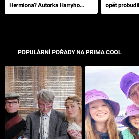
Hermiona? Autorka Harryho
opět probudi
Pottera přišla s ráznou
přichází s n
odpovědí
hororovou n
POPULÁRNÍ POŘADY NA PRIMA COOL