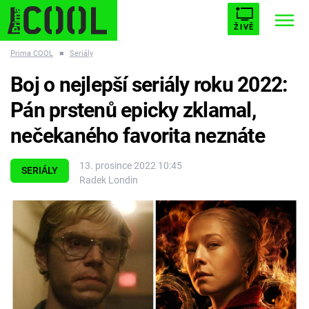
ŽIVĚ
Prima COOL
■
Seriály
STARHOUSE
BUFFY, PŘEMOŽITELKA UPÍRŮ
Trendy:
Boj o nejlepší seriály roku 2022:
ESCAPE
PLNEJ KOTEL
AVENGERS 5
Pán prstenů epicky zklamal,
nečekaného favorita neznáte
13. prosince 2022 10:45
SERIÁLY
Radek Londin
Témata
Filmy
Seriály
Hry