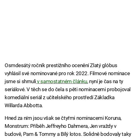
Osmdesátý ročník prestižního ocenění Zlatý glóbus
vyhlásil své nominované pro rok 2022. Filmové nominace
jsme si shrnuli
v samostatném článku
, nyní je čas na ty
seriálové. V těch se do čela s pěti nominacemi probojoval
komediální seriál z učitelského prostředí Základka
Willarda Abbotta.
Hned za ním jsou však se čtyřmi nominacemi Koruna,
Monstrum: Příběh Jeffreyho Dahmera, Jen vraždy v
budově, Pam & Tommy a Bílý lotos. Solidně bodovaly taky