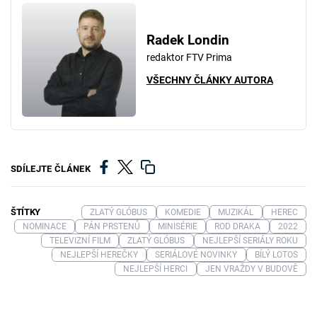
Radek Londin
redaktor FTV Prima
VŠECHNY ČLÁNKY AUTORA
SDÍLEJTE ČLÁNEK
ŠTÍTKY
ZLATÝ GLÓBUS
KOMEDIE
MUZIKÁL
HEREC
NOMINACE
PÁN PRSTENŮ
MINISÉRIE
ROD DRAKA
2022
TELEVIZNÍ FILM
ZLATÝ GLÓBUS
NEJLEPŠÍ SERIÁLY ROKU
NEJLEPŠÍ HEREČKY
SERIÁLOVÉ NOVINKY
BÍLÝ LOTOS
NEJLEPŠÍ HERCI
JEN VRAŽDY V BUDOVĚ