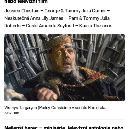
nebo televizní film
Jessica Chastain – George & Tammy Julia Garner –
Neskutečná Anna Lily James – Pam & Tommy Julia
Roberts – Gaslit Amanda Seyfried – Kauza Theranos
Viserys Targaryen (Paddy Considine) v seriálu Rod draka
Zdroj: HBO
Nejlepší herec – minisérie, televizní antologie nebo