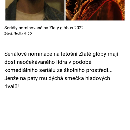
Cool Esport
Pořady
Seriály nominované na Zlatý glóbus 2022
TV Program
Zdroj: Netflix /HBO
Sledujte prima+
Seriálové nominace na letošní Zlaté glóby mají
dost neočekávaného lídra v podobě
Přihlášení
komediálního seriálu ze školního prostředí...
Jenže na paty mu dýchá smečka hladových
rivalů!
Sledujte nás