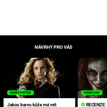
NÁVRHY PRO VÁS
HARRY POTTER
KINOFILMY
Jakou barvu kůže má mít
RECENZE: Smrtelné zlo se