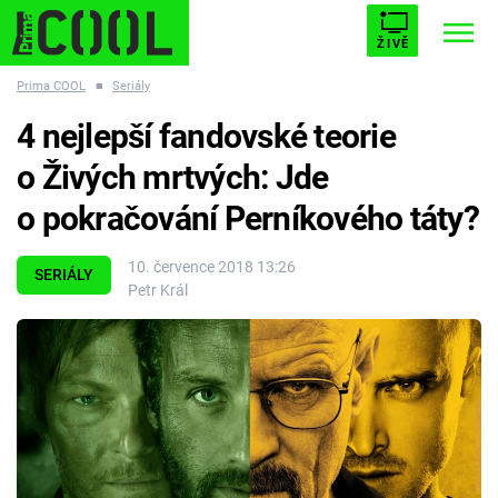
ŽIVĚ
Prima COOL
■
Seriály
STARHOUSE
BUFFY, PŘEMOŽITELKA UPÍRŮ
Trendy:
4 nejlepší fandovské teorie
ESCAPE
PLNEJ KOTEL
AVENGERS 5
o Živých mrtvých: Jde
o pokračování Perníkového táty?
10. července 2018 13:26
SERIÁLY
Petr Král
Témata
Filmy
Seriály
Hry