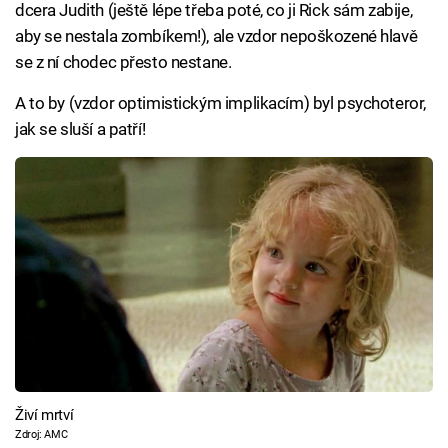
dcera Judith (ještě lépe třeba poté, co ji Rick sám zabije,
aby se nestala zombíkem!), ale vzdor nepoškozené hlavě
se z ní chodec přesto nestane.
A to by (vzdor optimistickým implikacím) byl psychoteror,
jak se sluší a patří!
Živí mrtví
Zdroj: AMC