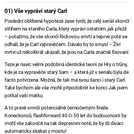
01) Vše vypráví starý Carl
Poslední oblíbená hypotéza zase tvrdí, že celý seriál skončí
střihem na starého Carla, který vypráví ostatním, jak přežil
– potažmo, že vše skončí Rickovou smrtí a teprve poté se
odhalí, že je Carl vypravěčem. Dávalo by to smysl – Živí
mrtví už několikrát ukázali, že jsou na Carla značně fixovaní.
Teze je navíc velmi podobná identické teorii ze Hry o trůny,
kde je za vypravěče starý Sam – a která již v seriálu byla de
facto potvrzena. Možná, že tak má svou šanci i starý Carl.
Také bychom ale vše mohli připodobnit ke konci Jak jsem
potkal vaši matku.
A to právě smrdí potenciálně černočerným finále.
Koneckonců, flashforward 40 či 50 let do budoucnosti by
mohl vše zakončit na tak depresivní notě, že by šli diváci
automaticky skákat z mostu!