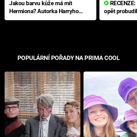
Jakou barvu kůže má mít
RECENZE: Smrtelné zlo se
Hermiona? Autorka Harryho
opět probudi
Pottera přišla s ráznou
přichází s n
odpovědí
hororovou n
POPULÁRNÍ POŘADY NA PRIMA COOL