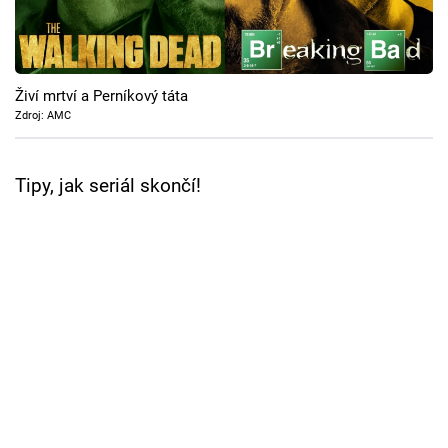
Cool Esport
Pořady
Živí mrtví a Perníkový táta
TV Program
Zdroj: AMC
Sledujte prima+
Tipy, jak seriál skončí!
Přihlášení
Sledujte nás