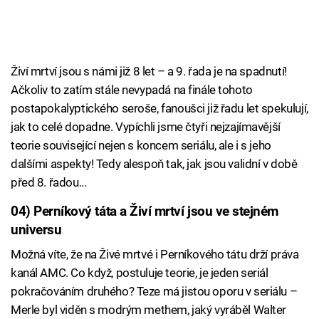
Živí mrtví jsou s námi již 8 let – a 9. řada je na spadnutí!
Ačkoliv to zatím stále nevypadá na finále tohoto
postapokalyptického seroše, fanoušci již řadu let spekulují,
jak to celé dopadne. Vypíchli jsme čtyři nejzajímavější
teorie související nejen s koncem seriálu, ale i s jeho
dalšími aspekty! Tedy alespoň tak, jak jsou validní v době
před 8. řadou...
04) Perníkový táta a Živí mrtví jsou ve stejném
universu
Možná víte, že na Živé mrtvé i Perníkového tátu drží práva
kanál AMC. Co když, postuluje teorie, je jeden seriál
pokračováním druhého? Teze má jistou oporu v seriálu –
Merle byl viděn s modrým methem, jaký vyráběl Walter