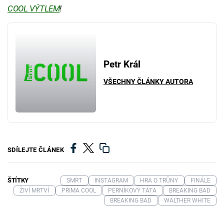
COOL VÝTLEM
!
Petr Král
VŠECHNY ČLÁNKY AUTORA
SDÍLEJTE ČLÁNEK
ŠTÍTKY
SMRT
INSTAGRAM
HRA O TRŮNY
FINÁLE
ŽIVÍ MRTVÍ
PRIMA COOL
PERNÍKOVÝ TÁTA
BREAKING BAD
BREAKING BAD
WALTHER WHITE