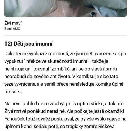
Živí mrtví
Zdroj: AMC
02) Děti jsou imunní
Další teorie vychází z možnosti, že jsou děti narozené až po
vypuknutí infekce ve skutečnosti imunní – takže je
neinfikuje ani kousnutí zombíků, ani se po vlastní smrti
neprobudí do nového antiživota. V komiksu je sice tato
teze vyvrácena, ale seriál přece nenásleduje komiks úplně
přesně…
Na první pohled se to zdá být příliš optimistické, a tak pro
Živé mrtvé poněkud nereálné. Ale počkejte ještě okamžik!
Fanoušek totiž rovněž postuloval, že by vše vyšlo najevo na
úplném konci seriálu poté, co tragicky zemře Rickova