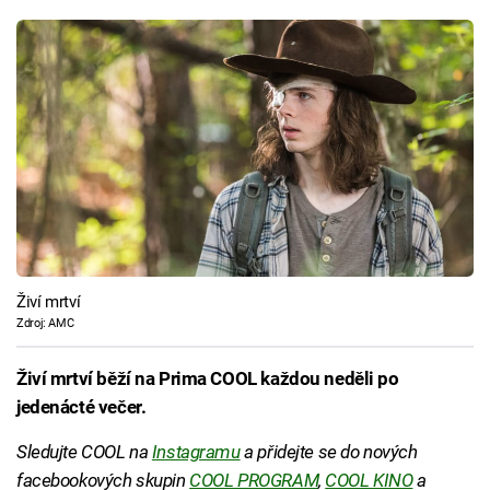
Živí mrtví
Zdroj: AMC
Živí mrtví běží na Prima COOL každou neděli po
jedenácté večer.
Sledujte COOL na
Instagramu
a přidejte se do nových
facebookových skupin
COOL PROGRAM
,
COOL KINO
a