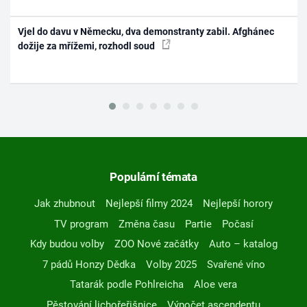
Vjel do davu v Německu, dva demonstranty zabil. Afghánec
dožije za mřížemi, rozhodl soud
Populární témata
Jak zhubnout
Nejlepší filmy 2024
Nejlepší horory
TV program
Změna času
Partie
Počasí
Kdy budou volby
ZOO Nové začátky
Auto – katalog
7 pádů Honzy Dědka
Volby 2025
Svařené víno
Tatarák podle Pohlreicha
Aloe vera
Pěstování lichořeřišnice
Výpočet ascendentu