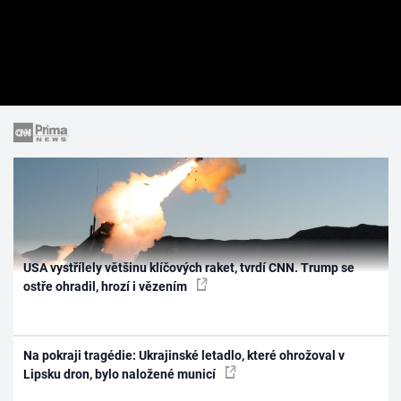
USA vystřílely většinu klíčových raket, tvrdí CNN. Trump se
ostře ohradil, hrozí i vězením
Na pokraji tragédie: Ukrajinské letadlo, které ohrožoval v
Lipsku dron, bylo naložené municí