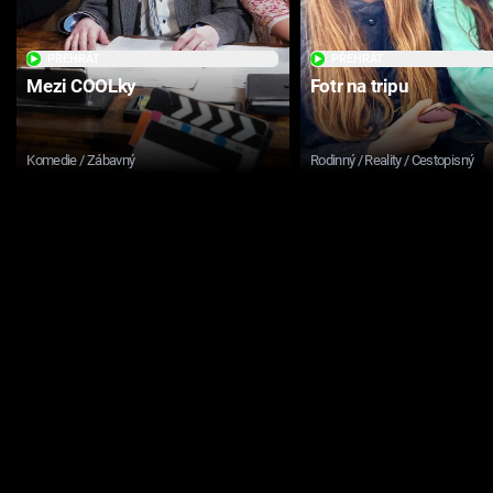
PŘEHRÁT
PŘEHRÁT
Mezi COOLky
Fotr na tripu
Komedie / Zábavný
Rodinný / Reality / Cestopisný