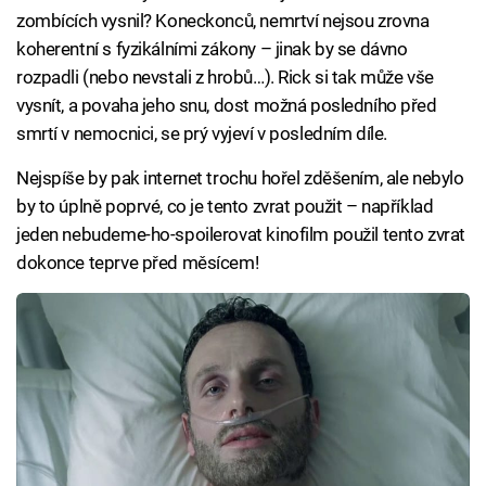
zombících vysnil? Koneckonců, nemrtví nejsou zrovna
koherentní s fyzikálními zákony – jinak by se dávno
rozpadli (nebo nevstali z hrobů…). Rick si tak může vše
vysnít, a povaha jeho snu, dost možná posledního před
smrtí v nemocnici, se prý vyjeví v posledním díle.
Nejspíše by pak internet trochu hořel zděšením, ale nebylo
by to úplně poprvé, co je tento zvrat použit – například
jeden nebudeme-ho-spoilerovat kinofilm použil tento zvrat
dokonce teprve před měsícem!