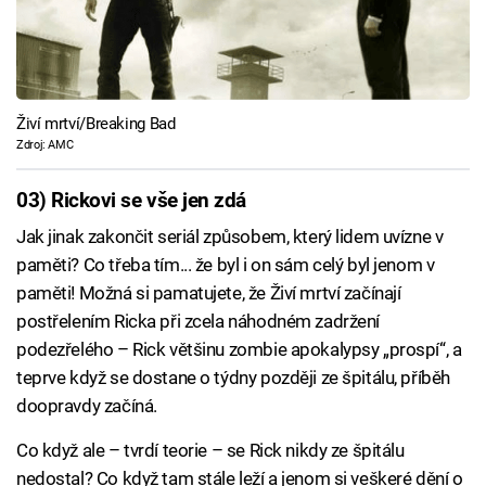
Živí mrtví/Breaking Bad
Zdroj: AMC
03) Rickovi se vše jen zdá
Jak jinak zakončit seriál způsobem, který lidem uvízne v
paměti? Co třeba tím... že byl i on sám celý byl jenom v
paměti! Možná si pamatujete, že Živí mrtví začínají
postřelením Ricka při zcela náhodném zadržení
podezřelého – Rick většinu zombie apokalypsy „prospí“, a
teprve když se dostane o týdny později ze špitálu, příběh
doopravdy začíná.
Co když ale – tvrdí teorie – se Rick nikdy ze špitálu
nedostal? Co když tam stále leží a jenom si veškeré dění o