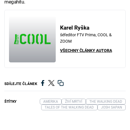
megahitu.
Karel Ryška
šéfeditor FTV Prima, COOL &
ZOOM
VŠECHNY ČLÁNKY AUTORA
SDÍLEJTE ČLÁNEK
ŠTÍTKY
AMERIKA
ŽIVÍ MRTVÍ
THE WALKING DEAD
TALES OF THE WALKING DEAD
JOSH SAPAN