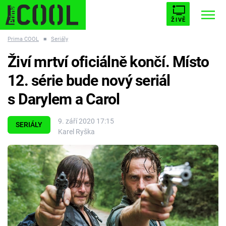
ŽIVĚ
Prima COOL
■
Seriály
STARHOUSE
BUFFY, PŘEMOŽITELKA UPÍRŮ
Trendy:
Živí mrtví oficiálně končí. Místo
ESCAPE
PLNEJ KOTEL
AVENGERS 5
12. série bude nový seriál
s Darylem a Carol
9. září 2020 17:15
SERIÁLY
Karel Ryška
Témata
Filmy
Seriály
Hry