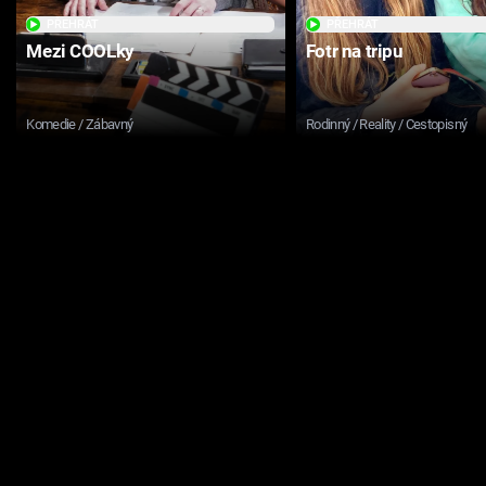
PŘEHRÁT
PŘEHRÁT
Mezi COOLky
Fotr na tripu
Komedie / Zábavný
Rodinný / Reality / Cestopisný