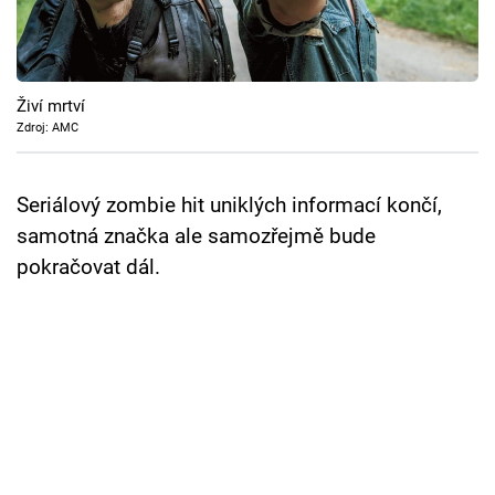
Cool Esport
Pořady
Živí mrtví
TV Program
Zdroj: AMC
Sledujte prima+
Seriálový zombie hit uniklých informací končí,
samotná značka ale samozřejmě bude
Přihlášení
pokračovat dál.
Sledujte nás