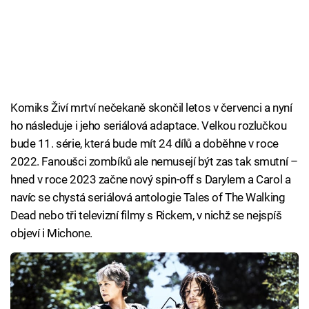
Komiks Živí mrtví nečekaně skončil letos v červenci a nyní
ho následuje i jeho seriálová adaptace. Velkou rozlučkou
bude 11. série, která bude mít 24 dílů a doběhne v roce
2022. Fanoušci zombíků ale nemusejí být zas tak smutní –
hned v roce 2023 začne nový spin-off s Darylem a Carol a
navíc se chystá seriálová antologie Tales of The Walking
Dead nebo tři televizní filmy s Rickem, v nichž se nejspíš
objeví i Michone.