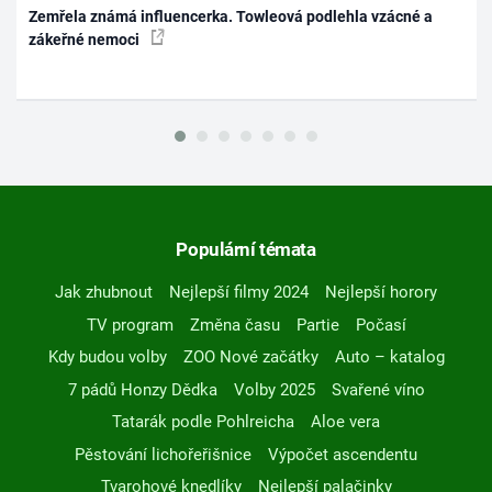
Zemřela známá influencerka. Towleová podlehla vzácné a
zákeřné nemoci
Populární témata
Jak zhubnout
Nejlepší filmy 2024
Nejlepší horory
TV program
Změna času
Partie
Počasí
Kdy budou volby
ZOO Nové začátky
Auto – katalog
7 pádů Honzy Dědka
Volby 2025
Svařené víno
Tatarák podle Pohlreicha
Aloe vera
Pěstování lichořeřišnice
Výpočet ascendentu
Tvarohové knedlíky
Nejlepší palačinky