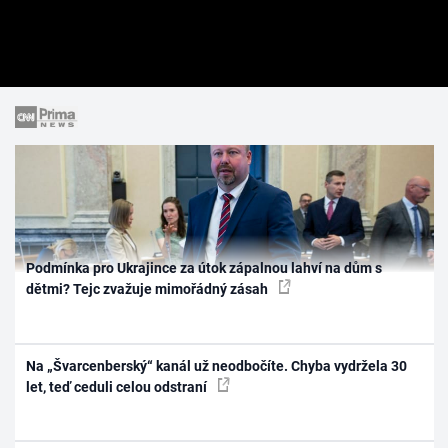
Podmínka pro Ukrajince za útok zápalnou lahví na dům s
dětmi? Tejc zvažuje mimořádný zásah
Na „Švarcenberský“ kanál už neodbočíte. Chyba vydržela 30
let, teď ceduli celou odstraní