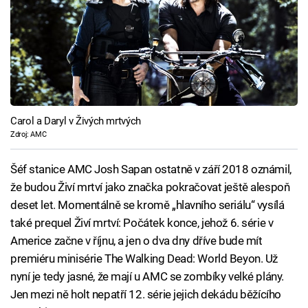
Carol a Daryl v Živých mrtvých
Zdroj: AMC
Šéf stanice AMC Josh Sapan ostatně v září 2018 oznámil,
že budou Živí mrtví jako značka pokračovat ještě alespoň
deset let. Momentálně se kromě „hlavního seriálu“ vysílá
také prequel Živí mrtví: Počátek konce, jehož 6. série v
Americe začne v říjnu, a jen o dva dny dříve bude mít
premiéru minisérie The Walking Dead: World Beyon. Už
nyní je tedy jasné, že mají u AMC se zombíky velké plány.
Jen mezi ně holt nepatří 12. série jejich dekádu běžícího