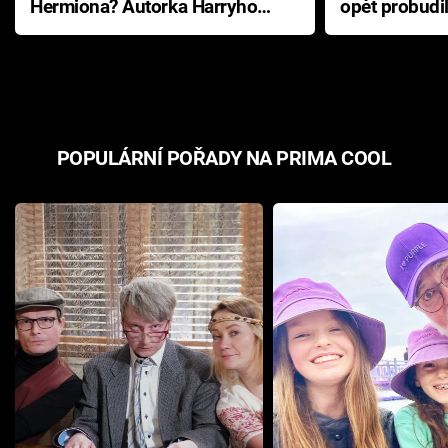
Hermiona? Autorka Harryho
opět probudi
Pottera přišla s ráznou
přichází s n
odpovědí
hororovou n
POPULÁRNÍ POŘADY NA PRIMA COOL