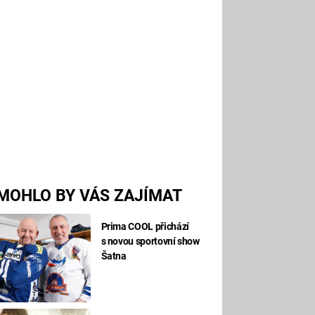
MOHLO BY VÁS ZAJÍMAT
Prima COOL přichází
s novou sportovní show
Šatna