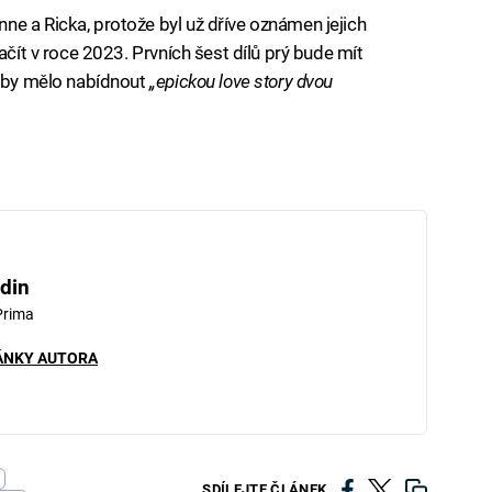
e a Ricka, protože byl už dříve oznámen jejich
ačít v roce 2023. Prvních šest dílů prý bude mít
ž by mělo nabídnout
„epickou love story dvou
din
Prima
ÁNKY AUTORA
SDÍLEJTE ČLÁNEK