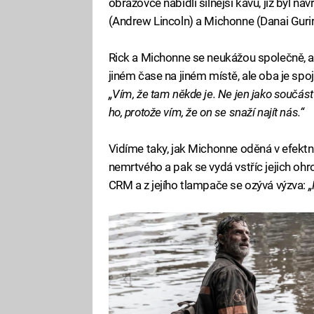
obrazovce nabídli silnější kávu, jíž byl 
(Andrew Lincoln) a Michonne (Danai Gurir
Rick a Michonne se neukážou společně, a
jiném čase na jiném místě, ale oba je spoj
„Vím, že tam někde je. Ne jen jako součást
ho, protože vím, že on se snaží najít nás.“
Vidíme taky, jak Michonne oděná v efektní
nemrtvého a pak se vydá vstříc jejich ohr
CRM a z jejího tlampače se ozývá výzva:
„