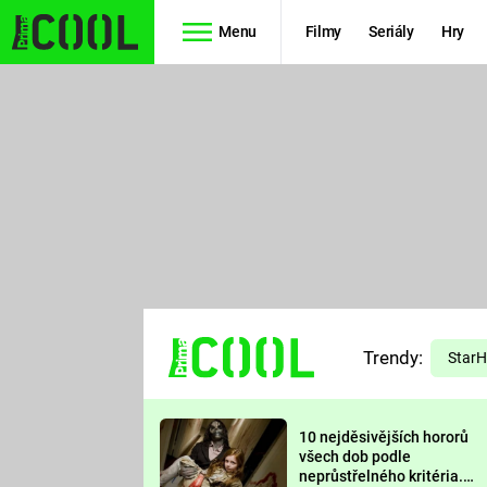
Menu
Filmy
Seriály
Hry
Seriály
Filmy
SIMPSONOVI
STAR WARS
HVĚZDNÁ
AVENGERS
BRÁNA
RYCHLE A
TEORIE
ZBĚSILE 10
Trendy:
VELKÉHO
Star
PREDÁTOR
TŘESKU
10 nejděsivějších hororů
FUTURAMA
všech dob podle
neprůstřelného kritéria.