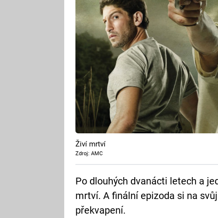
Živí mrtví
Zdroj: AMC
Po dlouhých dvanácti letech a jed
mrtví. A finální epizoda si na svů
překvapení.