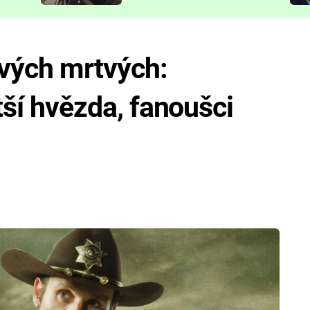
představit
ivých mrtvých:
ětší hvězda, fanoušci