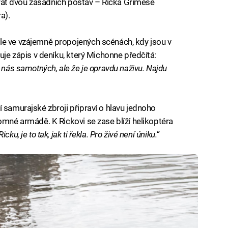
návrat dvou zásadních postav – Ricka Grimese
a).
le ve vzájemně propojených scénách, kdy jsou v
uje zápis v deníku, který Michonne předčítá:
 nás samotných, ale že je opravdu naživu. Najdu
 samurajské zbroji připraví o hlavu jednoho
omné armádě. K Rickovi se zase blíží helikoptéra
Ricku, je to tak, jak ti řekla. Pro živé není úniku.“