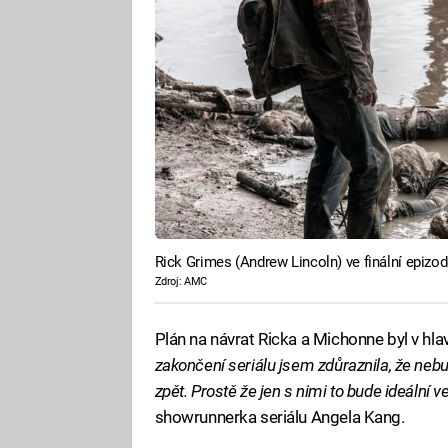
Rick Grimes (Andrew Lincoln) ve finální epizodě
Zdroj: AMC
Plán na návrat Ricka a Michonne byl v hl
zakončení seriálu jsem zdůraznila, že neb
zpět. Prostě že jen s nimi to bude ideální v
showrunnerka seriálu Angela Kang.