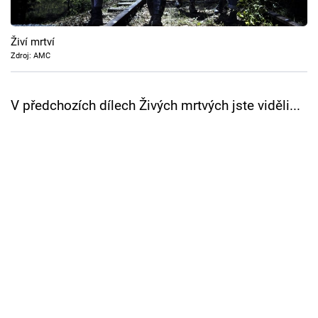
Cool Esport
Živí mrtví
Pořady
Zdroj: AMC
TV Program
V předchozích dílech Živých mrtvých jste viděli...
Sledujte prima+
Přihlášení
Sledujte nás