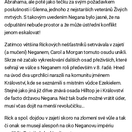
Abrahama, ale poté jako tečku za svým požadavkem
poslušnosti i Glenna, jednoho z nejstarších veteránů Živých
mrtvých. S takovým uvedením Negana bylo jasné, že na
odpuštění nebude prostor a že může ústřední konflikt
jenom eskalovat!
Zatímco většina Rickových nešťastníků setrvávala v zajetí
(a mučení) Neganem, Carol a Morgan tomuto osudu unikli.
Skrze ně začalo vykreslování dalších osad přeživších, které
sehrají ve válce s Neganem roli především v 8. řadě. Hned
na úvod dva uprchlíci narazili na komunitu jménem
Království, kde se seznámili s místním vůdce Ezekielem.
Stejně jako jiná již dříve znává osada Hilltop je i Království
de facto državou Negana. Než tak bude možné vrátit úder,
musí včas dojít na menší revolučičku...
Rick a spol. dojdou v zajetí skoro na zlomení své vůle a tak
či onak se musejí alespoň na oko Neganovu impériu