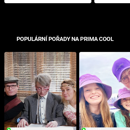
Pottera přišla s ráznou
přichází s n
odpovědí
hororovou n
POPULÁRNÍ POŘADY NA PRIMA COOL
PŘEHRÁT
PŘEHRÁT