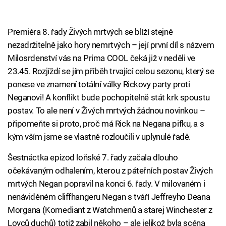
Premiéra 8. řady Živých mrtvých se blíží stejně
nezadržitelně jako hory nemrtvých – její první díl s názvem
Milosrdenství vás na Prima COOL čeká již v neděli ve
23.45. Rozjíždí se jím příběh trvající celou sezonu, který se
ponese ve znamení totální války Rickovy party proti
Neganovi! A konflikt bude pochopitelně stát krk spoustu
postav. To ale není v Živých mrtvých žádnou novinkou –
připomeňte si proto, proč má Rick na Negana pifku, a s
kým vším jsme se vlastně rozloučili v uplynulé řadě.
Šestnáctka epizod loňské 7. řady začala dlouho
očekávaným odhalením, kterou z páteřních postav Živých
mrtvých Negan popravil na konci 6. řady. V milovaném i
nenáviděném cliffhangeru Negan s tváří Jeffreyho Deana
Morgana (Komediant z Watchmenů a starej Winchester z
Lovců duchů) totiž zabil někoho – ale jelikož byla scéna