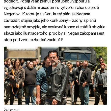
podřídit. Potají však plánují postupnou vzpouru a
vyjednávají s dalšími osadami o vytvoření aliance proti
Neganovi. K tomu je tu Carl, který plánuje Negana
zavraždit, stejně jako jeho konkubíny – žádný z plánů
samozřejmě nevyjde, ale neslavné konce atentátů obvykle
slouží jako ilustrace toho, proč by si Negan zakopání šest
stop pod zem rozhodně zasloužil!
Živí mrtví