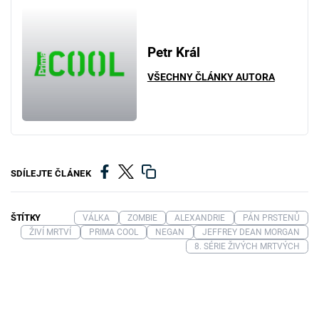
Petr Král
VŠECHNY ČLÁNKY AUTORA
SDÍLEJTE ČLÁNEK
ŠTÍTKY
VÁLKA
ZOMBIE
ALEXANDRIE
PÁN PRSTENŮ
ŽIVÍ MRTVÍ
PRIMA COOL
NEGAN
JEFFREY DEAN MORGAN
8. SÉRIE ŽIVÝCH MRTVÝCH