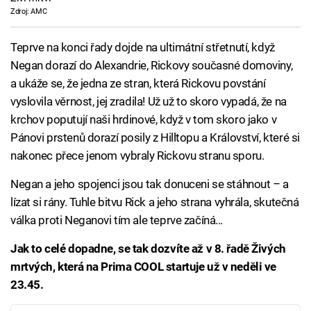
Zdroj: AMC
Teprve na konci řady dojde na ultimátní střetnutí, když
Negan dorazí do Alexandrie, Rickovy současné domoviny,
a ukáže se, že jedna ze stran, která Rickovu povstání
vyslovila věrnost, jej zradila! Už už to skoro vypadá, že na
krchov poputují naši hrdinové, když v tom skoro jako v
Pánovi prstenů dorazí posily z Hilltopu a Království, které si
nakonec přece jenom vybraly Rickovu stranu sporu.
Negan a jeho spojenci jsou tak donuceni se stáhnout – a
lízat si rány. Tuhle bitvu Rick a jeho strana vyhrála, skutečná
válka proti Neganovi tím ale teprve začíná...
Jak to celé dopadne, se tak dozvíte až v 8. řadě Živých
mrtvých, která na Prima COOL startuje už v neděli ve
23.45.