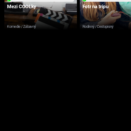
Mezi COOLky
Fotr na tripu
Komedie / Zábavný
Rodinný / Cestopisný