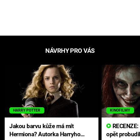
NÁVRHY PRO VÁS
HARRY POTTER
KINOFILMY
Jakou barvu kůže má mít
RECENZE: Smrtelné zlo se
Hermiona? Autorka Harryho
opět probudi