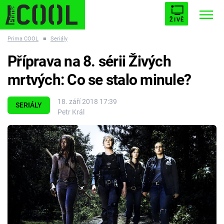
ŽIVĚ
Prima COOL
■
Seriály
STARHOUSE
BUFFY, PŘEMOŽITELKA UPÍRŮ
Trendy:
Příprava na 8. sérii Živých
ESCAPE
PLNEJ KOTEL
AVENGERS 5
mrtvých: Co se stalo minule?
18. září 2018 17:39
SERIÁLY
Petr Král
Témata
Filmy
Seriály
Hry