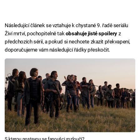
Následující článek se vztahuje k chystané 9. řadě seriálu
Živí mrtví, pochopitelně tak
obsahuje jisté spoilery
z
předchozích sérií, a pokud si nechcete zkazit překvapení,
doporučujeme vám následující řádky přeskočit.
S kterou postavou se fanoušci rozloučí?