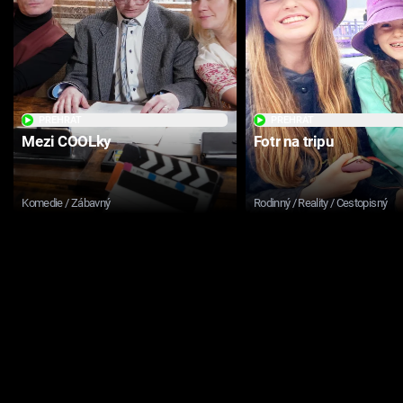
PŘEHRÁT
PŘEHRÁT
Mezi COOLky
Fotr na tripu
Komedie / Zábavný
Rodinný / Reality / Cestopisný