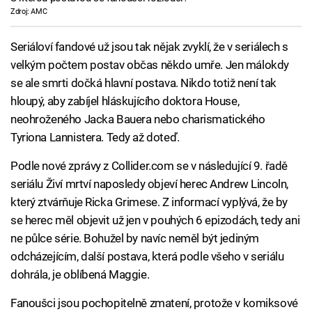
Zdroj: AMC
Seriáloví fandové už jsou tak nějak zvyklí, že v seriálech s
velkým počtem postav občas někdo umře. Jen málokdy
se ale smrti dočká hlavní postava. Nikdo totiž není tak
hloupý, aby zabíjel hláskujícího doktora House,
neohroženého Jacka Bauera nebo charismatického
Tyriona Lannistera. Tedy až doteď.
Podle nové zprávy z Collider.com se v následující 9. řadě
seriálu Živí mrtví naposledy objeví herec Andrew Lincoln,
který ztvárňuje Ricka Grimese. Z informací vyplývá, že by
se herec měl objevit už jen v pouhých 6 epizodách, tedy ani
ne půlce série. Bohužel by navíc neměl být jediným
odcházejícím, další postava, která podle všeho v seriálu
dohrála, je oblíbená Maggie.
Fanoušci jsou pochopitelně zmatení, protože v komiksové