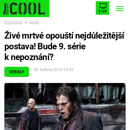
ŽIVĚ
Prima COOL
■
Seriály
STARHOUSE
BUFFY, PŘEMOŽITELKA UPÍRŮ
Trendy:
Živé mrtvé opouští nejdůležitější
ESCAPE
PLNEJ KOTEL
AVENGERS 5
postava! Bude 9. série
k nepoznání?
30. května 2018 13:59
SERIÁLY
Témata
Filmy
Seriály
Hry