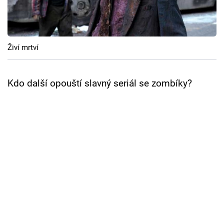
Cool Esport
Pořady
Živí mrtví
TV Program
Kdo další opouští slavný seriál se zombíky?
Sledujte prima+
Přihlášení
Sledujte nás