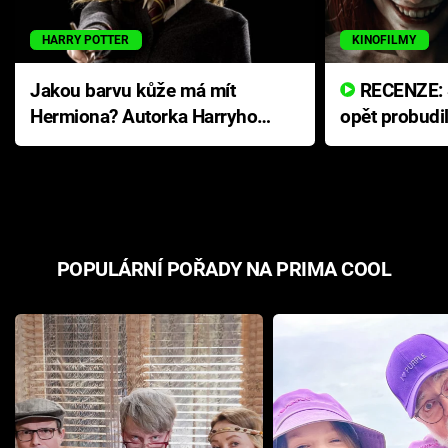
HARRY POTTER
KINOFILMY
Jakou barvu kůže má mít
RECENZE: Smrtelné zlo se
Hermiona? Autorka Harryho
opět probudi
Pottera přišla s ráznou
přichází s n
odpovědí
hororovou n
POPULÁRNÍ POŘADY NA PRIMA COOL