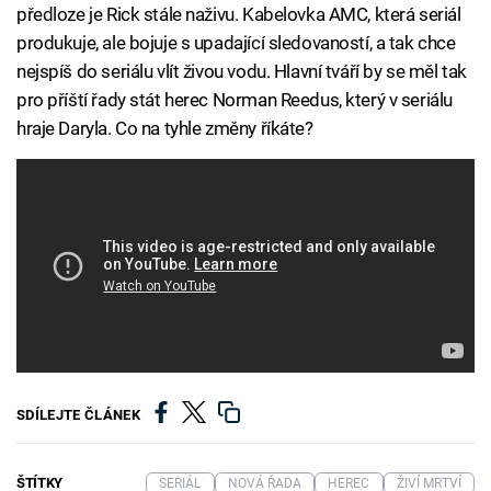
předloze je Rick stále naživu. Kabelovka AMC, která seriál
produkuje, ale bojuje s upadající sledovaností, a tak chce
nejspíš do seriálu vlít živou vodu. Hlavní tváří by se měl tak
pro příští řady stát herec Norman Reedus, který v seriálu
hraje Daryla. Co na tyhle změny říkáte?
SDÍLEJTE ČLÁNEK
ŠTÍTKY
SERIÁL
NOVÁ ŘADA
HEREC
ŽIVÍ MRTVÍ