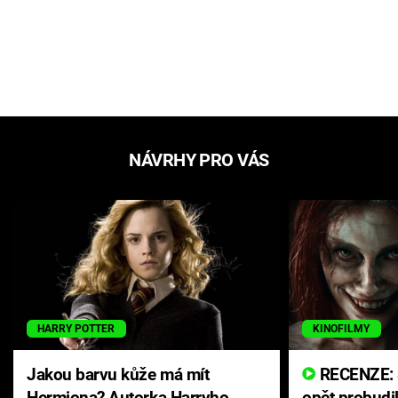
NÁVRHY PRO VÁS
HARRY POTTER
KINOFILMY
Jakou barvu kůže má mít
RECENZE: Smrtelné zlo se
Hermiona? Autorka Harryho
opět probudi