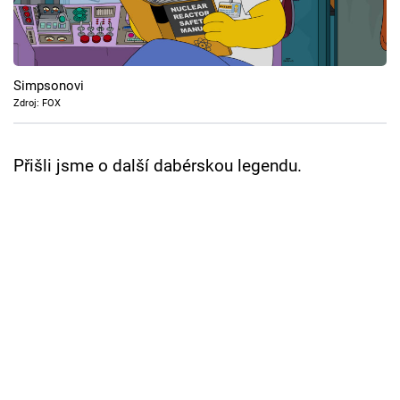
Cool Esport
Pořady
Simpsonovi
TV Program
Zdroj: FOX
Sledujte prima+
Přišli jsme o další dabérskou legendu.
Přihlášení
Sledujte nás