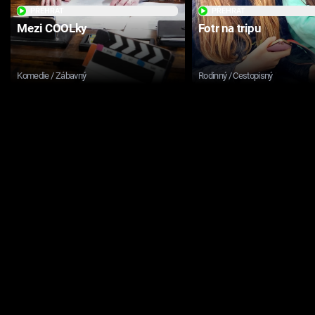
PŘEHRÁT
PŘEHRÁT
Mezi COOLky
Fotr na tripu
Komedie / Zábavný
Rodinný / Cestopisný