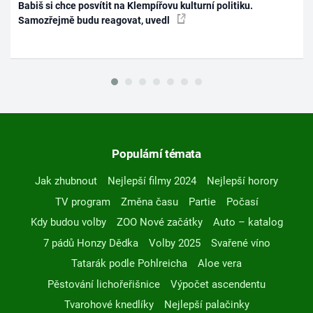
Babiš si chce posvítit na Klempířovu kulturní politiku.
Samozřejmě budu reagovat, uvedl
Populární témata
Jak zhubnout
Nejlepší filmy 2024
Nejlepší horory
TV program
Změna času
Partie
Počasí
Kdy budou volby
ZOO Nové začátky
Auto – katalog
7 pádů Honzy Dědka
Volby 2025
Svařené víno
Tatarák podle Pohlreicha
Aloe vera
Pěstování lichořeřišnice
Výpočet ascendentu
Tvarohové knedlíky
Nejlepší palačinky