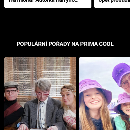
Pottera přišla s ráznou
přichází s n
odpovědí
hororovou n
POPULÁRNÍ POŘADY NA PRIMA COOL