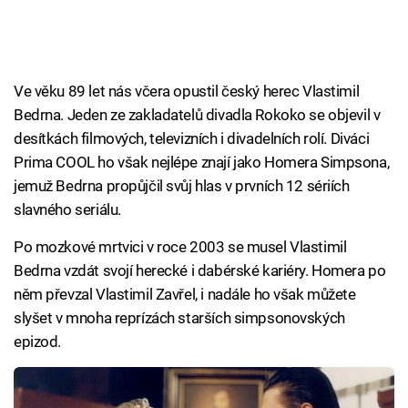
Ve věku 89 let nás včera opustil český herec Vlastimil
Bedrna. Jeden ze zakladatelů divadla Rokoko se objevil v
desítkách filmových, televizních i divadelních rolí. Diváci
Prima COOL ho však nejlépe znají jako Homera Simpsona,
jemuž Bedrna propůjčil svůj hlas v prvních 12 sériích
slavného seriálu.
Po mozkové mrtvici v roce 2003 se musel Vlastimil
Bedrna vzdát svojí herecké i dabérské kariéry. Homera po
něm převzal Vlastimil Zavřel, i nadále ho však můžete
slyšet v mnoha reprízách starších simpsonovských
epizod.