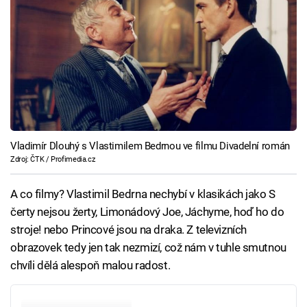
Vladimír Dlouhý s Vlastimilem Bedrnou ve filmu Divadelní román
Zdroj: ČTK / Profimedia.cz
A co filmy? Vlastimil Bedrna nechybí v klasikách jako S
čerty nejsou žerty, Limonádový Joe, Jáchyme, hoď ho do
stroje! nebo Princové jsou na draka. Z televizních
obrazovek tedy jen tak nezmizí, což nám v tuhle smutnou
chvíli dělá alespoň malou radost.