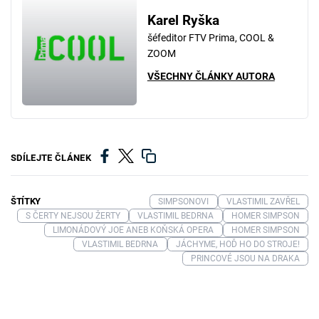
Karel Ryška
šéfeditor FTV Prima, COOL &
ZOOM
VŠECHNY ČLÁNKY AUTORA
SDÍLEJTE ČLÁNEK
ŠTÍTKY
SIMPSONOVI
VLASTIMIL ZAVŘEL
S ČERTY NEJSOU ŽERTY
VLASTIMIL BEDRNA
HOMER SIMPSON
LIMONÁDOVÝ JOE ANEB KOŇSKÁ OPERA
HOMER SIMPSON
VLASTIMIL BEDRNA
JÁCHYME, HOĎ HO DO STROJE!
PRINCOVÉ JSOU NA DRAKA