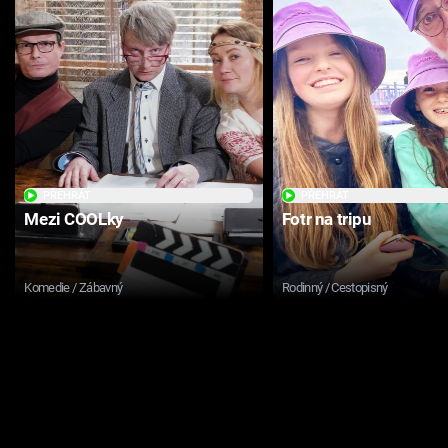
PŘEHRÁT
PŘEHRÁT
Mezi COOLky
Fotr na tripu
Komedie / Zábavný
Rodinný / Cestopisný