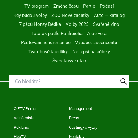
TV program
Změna času
Partie
Počasí
Kdy budou volby
ZOO Nové začátky
Auto – katalog
7 pádů Honzy Dědka
Volby 2025
Svařené víno
Tatarák podle Pohlreicha
Aloe vera
Pěstování lichořeřišnice
Výpočet ascendentu
Tvarohové knedlíky
Nejlepší palačinky
Švestkový koláč
O FTV Prima
Management
Volná místa
Press
Reklama
Castingy a výzvy
HbbTV
Kontakty