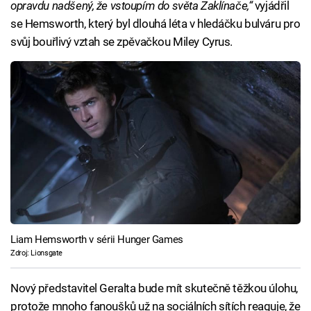
opravdu nadšený, že vstoupím do světa Zaklínače,“
vyjádřil
se Hemsworth, který byl dlouhá léta v hledáčku bulváru pro
svůj bouřlivý vztah se zpěvačkou Miley Cyrus.
Liam Hemsworth v sérii Hunger Games
Zdroj: Lionsgate
Nový představitel Geralta bude mít skutečně těžkou úlohu,
protože mnoho fanoušků už na sociálních sítích reaguje, že