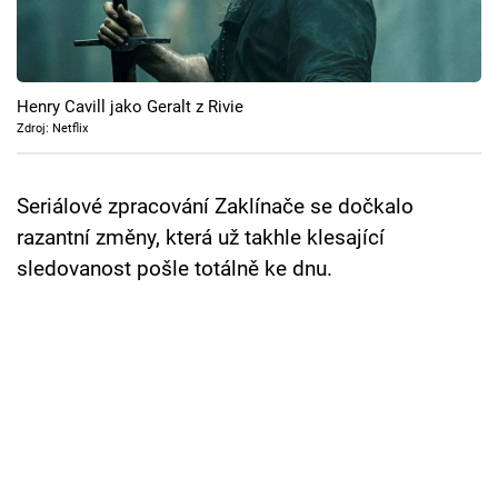
Cool Esport
Pořady
Henry Cavill jako Geralt z Rivie
TV Program
Zdroj: Netflix
Sledujte prima+
Seriálové zpracování Zaklínače se dočkalo
razantní změny, která už takhle klesající
Přihlášení
sledovanost pošle totálně ke dnu.
Sledujte nás