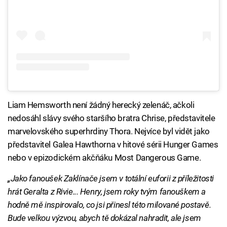
Liam Hemsworth není žádný herecký zelenáč, ačkoli
nedosáhl slávy svého staršího bratra Chrise, představitele
marvelovského superhrdiny Thora. Nejvíce byl vidět jako
představitel Galea Hawthorna v hitové sérii Hunger Games
nebo v epizodickém akčňáku Most Dangerous Game.
„Jako fanoušek Zaklínače jsem v totální euforii z příležitosti
hrát Geralta z Rivie... Henry, jsem roky tvým fanouškem a
hodně mě inspirovalo, co jsi přinesl této milované postavě.
Bude velkou výzvou, abych tě dokázal nahradit, ale jsem