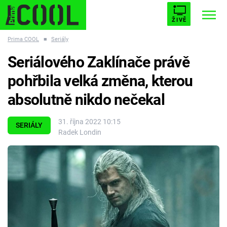
ŽIVĚ
Prima COOL
■
Seriály
STARHOUSE
BUFFY, PŘEMOŽITELKA UPÍRŮ
Trendy:
Seriálového Zaklínače právě
ESCAPE
PLNEJ KOTEL
AVENGERS 5
pohřbila velká změna, kterou
absolutně nikdo nečekal
31. října 2022 10:15
SERIÁLY
Radek Londin
Témata
Filmy
Seriály
Hry