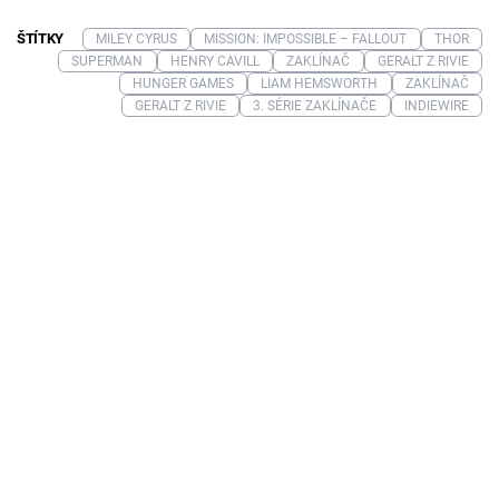
ŠTÍTKY
MILEY CYRUS
MISSION: IMPOSSIBLE – FALLOUT
THOR
SUPERMAN
HENRY CAVILL
ZAKLÍNAČ
GERALT Z RIVIE
HUNGER GAMES
LIAM HEMSWORTH
ZAKLÍNAČ
GERALT Z RIVIE
3. SÉRIE ZAKLÍNAČE
INDIEWIRE