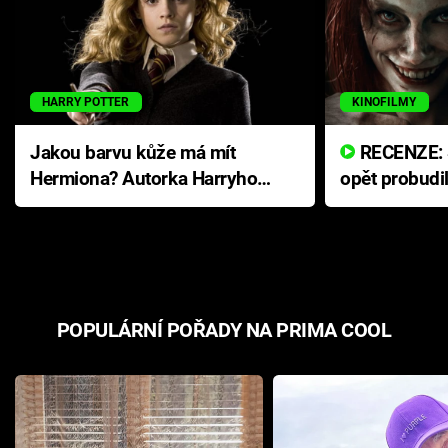
HARRY POTTER
KINOFILMY
Jakou barvu kůže má mít
RECENZE: Smrtelné zlo se
Hermiona? Autorka Harryho
opět probudi
Pottera přišla s ráznou
přichází s n
odpovědí
hororovou n
POPULÁRNÍ POŘADY NA PRIMA COOL