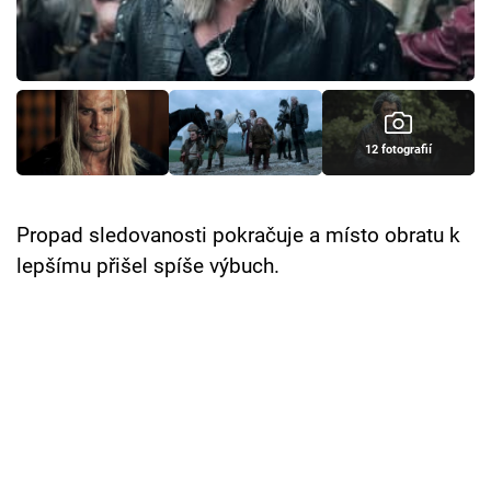
Cool Esport
Pořady
TV Program
12 fotografií
Sledujte prima+
Propad sledovanosti pokračuje a místo obratu k
Přihlášení
lepšímu přišel spíše výbuch.
Sledujte nás