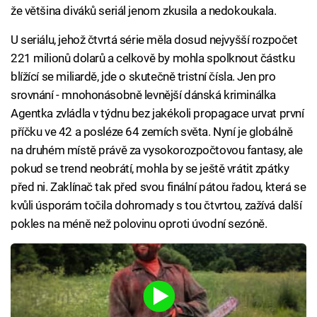
že většina diváků seriál jenom zkusila a nedokoukala.
U seriálu, jehož čtvrtá série měla dosud nejvyšší rozpočet
221 milionů dolarů a celkově by mohla spolknout částku
blížící se miliardě, jde o skutečně tristní čísla. Jen pro
srovnání - mnohonásobně levnější dánská kriminálka
Agentka zvládla v týdnu bez jakékoli propagace urvat první
příčku ve 42 a posléze 64 zemích světa. Nyní je globálně
na druhém místě právě za vysokorozpočtovou fantasy, ale
pokud se trend neobrátí, mohla by se ještě vrátit zpátky
před ni. Zaklínač tak před svou finální pátou řadou, která se
kvůli úsporám točila dohromady s tou čtvrtou, zažívá další
pokles na méně než polovinu oproti úvodní sezóně.