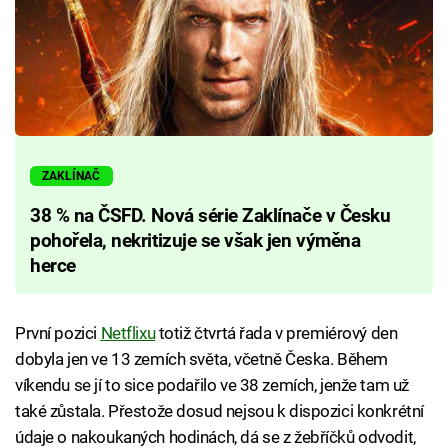
ZAKLÍNAČ
38 % na ČSFD. Nová série Zaklínače v Česku
pohořela, nekritizuje se však jen výměna
herce
První pozici
Netflixu
totiž čtvrtá řada v premiérový den
dobyla jen ve 13 zemích světa, včetně Česka. Během
víkendu se jí to sice podařilo ve 38 zemích, jenže tam už
také zůstala. Přestože dosud nejsou k dispozici konkrétní
údaje o nakoukaných hodinách, dá se z žebříčků odvodit,