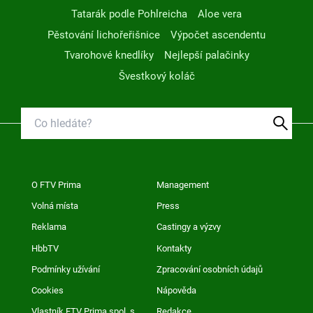
Tatarák podle Pohlreicha
Aloe vera
Pěstování lichořeřišnice
Výpočet ascendentu
Tvarohové knedlíky
Nejlepší palačinky
Švestkový koláč
O FTV Prima
Management
Volná místa
Press
Reklama
Castingy a výzvy
HbbTV
Kontakty
Podmínky užívání
Zpracování osobních údajů
Cookies
Nápověda
Vlastník FTV Prima spol. s
Redakce