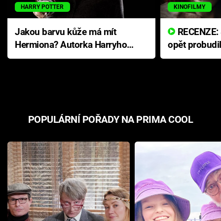
HARRY POTTER
KINOFILMY
Jakou barvu kůže má mít
RECENZE: Smrtelné zlo se
Hermiona? Autorka Harryho
opět probudi
Pottera přišla s ráznou
přichází s n
odpovědí
hororovou n
POPULÁRNÍ POŘADY NA PRIMA COOL