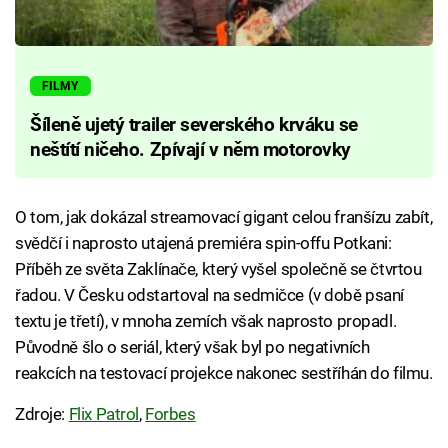
FILMY
Šíleně ujetý trailer severského krváku se
neštítí ničeho. Zpívají v něm motorovky
O tom, jak dokázal streamovací gigant celou franšízu zabít,
svědčí i naprosto utajená premiéra spin-offu Potkani:
Příběh ze světa Zaklínače, který vyšel společně se čtvrtou
řadou. V Česku odstartoval na sedmičce (v době psaní
textu je třetí), v mnoha zemích však naprosto propadl.
Původně šlo o seriál, který však byl po negativních
reakcích na testovací projekce nakonec sestříhán do filmu.
Zdroje:
Flix Patrol
,
Forbes