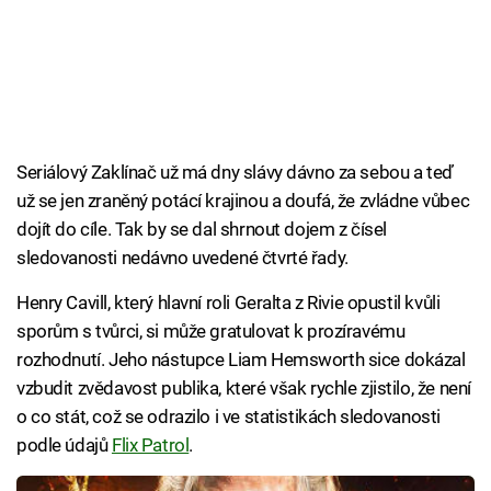
Seriálový Zaklínač už má dny slávy dávno za sebou a teď
už se jen zraněný potácí krajinou a doufá, že zvládne vůbec
dojít do cíle. Tak by se dal shrnout dojem z čísel
sledovanosti nedávno uvedené čtvrté řady.
Henry Cavill, který hlavní roli Geralta z Rivie opustil kvůli
sporům s tvůrci, si může gratulovat k prozíravému
rozhodnutí. Jeho nástupce Liam Hemsworth sice dokázal
vzbudit zvědavost publika, které však rychle zjistilo, že není
o co stát, což se odrazilo i ve statistikách sledovanosti
podle údajů
Flix Patrol
.