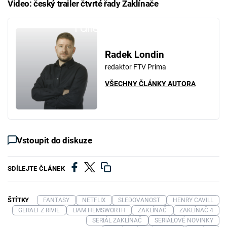
Video: český trailer čtvrté řady Zaklínače
Failed to fetch
Radek Londin
redaktor FTV Prima
VŠECHNY ČLÁNKY AUTORA
Vstoupit do diskuze
SDÍLEJTE ČLÁNEK
ŠTÍTKY
FANTASY
NETFLIX
SLEDOVANOST
HENRY CAVILL
GERALT Z RIVIE
LIAM HEMSWORTH
ZAKLÍNAČ
ZAKLÍNAČ 4
SERIÁL ZAKLÍNAČ
SERIÁLOVÉ NOVINKY