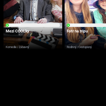
PŘEHRÁT
PŘEHRÁT
Mezi COOLky
Fotr na tripu
Komedie / Zábavný
Rodinný / Cestopisný