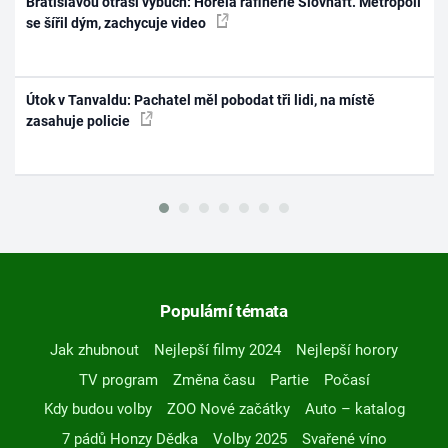
Bratislavou otřásl výbuch: Hořela rafinerie Slovnaft. Metropolí
se šířil dým, zachycuje video
Útok v Tanvaldu: Pachatel měl pobodat tři lidi, na místě
zasahuje policie
Populární témata
Jak zhubnout
Nejlepší filmy 2024
Nejlepší horory
TV program
Změna času
Partie
Počasí
Kdy budou volby
ZOO Nové začátky
Auto – katalog
7 pádů Honzy Dědka
Volby 2025
Svařené víno