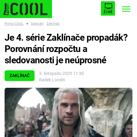
ŽIVĚ
Prima COOL
■
Speciály
Zaklínač
STARHOUSE
BUFFY, PŘEMOŽITELKA UPÍRŮ
Trendy:
Je 4. série Zaklínače propadák?
ESCAPE
PLNEJ KOTEL
AVENGERS 5
Porovnání rozpočtu a
sledovanosti je neúprosné
3. listopadu 2025 11:30
ZAKLÍNAČ
Radek Londin
Témata
Filmy
Seriály
Hry