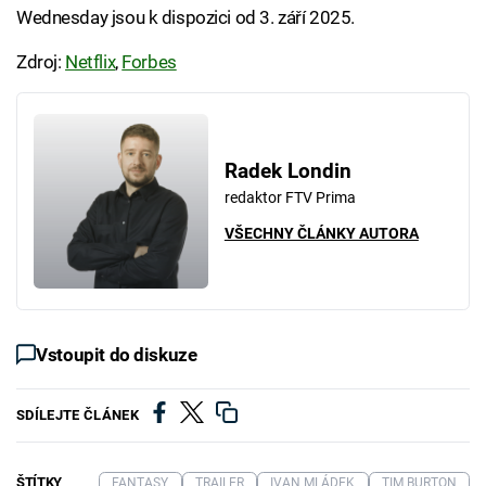
Wednesday jsou k dispozici od 3. září 2025.
Zdroj:
Netflix
,
Forbes
Radek Londin
redaktor FTV Prima
VŠECHNY ČLÁNKY AUTORA
Vstoupit do diskuze
SDÍLEJTE ČLÁNEK
ŠTÍTKY
FANTASY
TRAILER
IVAN MLÁDEK
TIM BURTON