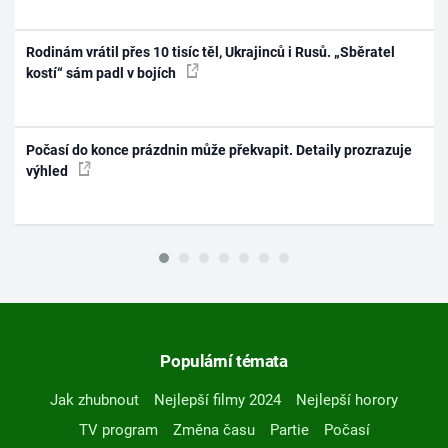
Rodinám vrátil přes 10 tisíc těl, Ukrajinců i Rusů. „Sběratel
kostí“ sám padl v bojích
Počasí do konce prázdnin může překvapit. Detaily prozrazuje
výhled
Populární témata
Jak zhubnout
Nejlepší filmy 2024
Nejlepší horory
TV program
Změna času
Partie
Počasí