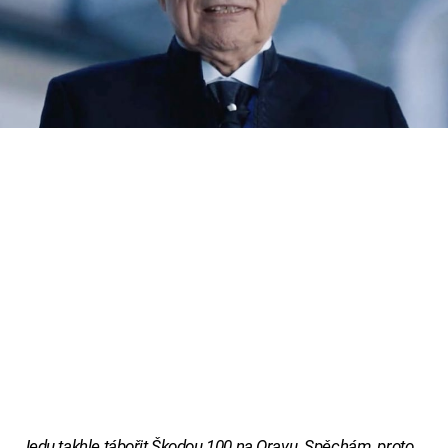
Cool Esport
Legendární české strašidlo útočí i daleko za
mořem a zastavit ho může jen Wednesday
Pořady
Addams.
TV Program
Sledujte prima+
Přihlášení
Sledujte nás
„Jedu takhle tábořit Škodou 100 na Oravu. Spěchám, proto