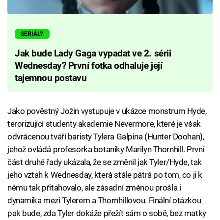
SERIÁLY
Jak bude Lady Gaga vypadat ve 2. sérii
Wednesday? První fotka odhaluje její
tajemnou postavu
Jako pověstný Jožin vystupuje v ukázce monstrum Hyde,
terorizující studenty akademie Nevermore, které je však
odvrácenou tváří baristy Tylera Galpina (Hunter Doohan),
jehož ovládá profesorka botaniky Marilyn Thornhill. První
část druhé řady ukázala, že se změnil jak Tyler/Hyde, tak
jeho vztah k Wednesday, která stále pátrá po tom, co ji k
němu tak přitahovalo, ale zásadní změnou prošla i
dynamika mezi Tylerem a Thornhillovou. Finální otázkou
pak bude, zda Tyler dokáže přežít sám o sobě, bez matky