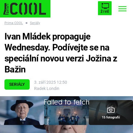
ŽIVĚ
Prima COOL
■
Seriály
STARHOUSE
BUFFY, PŘEMOŽITELKA UPÍRŮ
Trendy:
Ivan Mládek propaguje
ESCAPE
PLNEJ KOTEL
AVENGERS 5
Wednesday. Podívejte se na
speciální novou verzi Jožina z
Bažin
Témata
3. září 2025 12:50
SERIÁLY
Radek Londin
Filmy
Failed to fetch
Seriály
15 fotografií
Hry