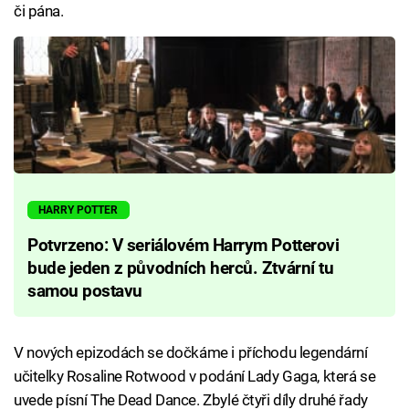
či pána.
HARRY POTTER
Potvrzeno: V seriálovém Harrym Potterovi
bude jeden z původních herců. Ztvární tu
samou postavu
V nových epizodách se dočkáme i příchodu legendární
učitelky Rosaline Rotwood v podání Lady Gaga, která se
uvede písní The Dead Dance. Zbylé čtyři díly druhé řady