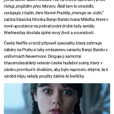
riskuji, projíždím přes Moravu. Řádí tam to strašidlo,
vystupuje z bažin, žere hlavně Pražáky, jmenuje se Jožin,“
začíná klasická hitovka Banjo Bandu Ivana Mládka, která v
nové upoutávce na pokračování druhé řady seriálu
Wednesday dostala úplně nový život a souvislosti.
Český Netflix si totiž připravil specialitu, která zahrnuje
záběry na Prahu a taky omlazenou variantu Banjo Bandu v
uniformách Nevermore. Diriguje ji samotný
třiaosmdesátiletý veterán české hudební scény, který v
závěru promluví k divákům, aby bylo naprosto zřejmé, že k
výrobě klipu nebyly použity žádné AI berličky.