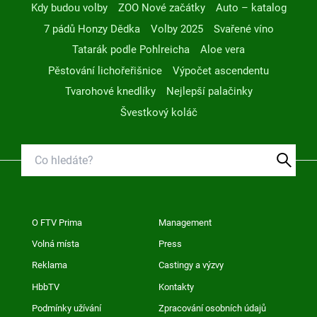
Kdy budou volby
ZOO Nové začátky
Auto – katalog
7 pádů Honzy Dědka
Volby 2025
Svařené víno
Tatarák podle Pohlreicha
Aloe vera
Pěstování lichořeřišnice
Výpočet ascendentu
Tvarohové knedlíky
Nejlepší palačinky
Švestkový koláč
O FTV Prima
Management
Volná místa
Press
Reklama
Castingy a výzvy
HbbTV
Kontakty
Podmínky užívání
Zpracování osobních údajů