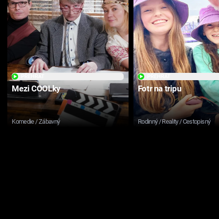
PŘEHRÁT
PŘEHRÁT
Mezi COOLky
Fotr na tripu
Komedie / Zábavný
Rodinný / Reality / Cestopisný