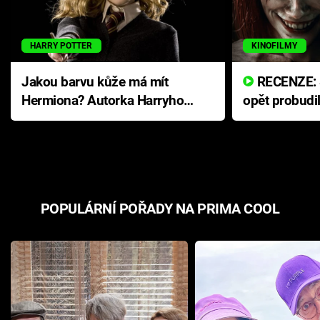
HARRY POTTER
KINOFILMY
Jakou barvu kůže má mít
RECENZE: Smrtelné zlo se
Hermiona? Autorka Harryho
opět probudi
Pottera přišla s ráznou
přichází s n
odpovědí
hororovou n
POPULÁRNÍ POŘADY NA PRIMA COOL