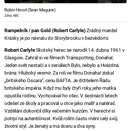
Robin Hood (Sean Maguire)
Zdroj: ABC
Rampelník / pan Gold (Robert Carlyle)
Zrádný manžel
Krásky je po návratu do Storybrooku v bezvědomí.
Robert Carlyle
Skotský herec se narodil 14. dubna 1961 v
Glasgow. Zahrál si ve filmech Trainspotting, Donaha!,
Jeden svět nestačí a v seriálech Bylo, nebylo a Hvězdná
brána: Hluboký vesmír. Za roli ve filmu Donaha! získal
„britského Oscara“, cenu BAFTA. Je držitelem Řádu
britského impéria. Když mu byly čtyři roky, jeho matka
opustila rodinu. Vychovával ho otec. V šestnácti letech
odešel ze školy a pracoval u otce jako malíř a natěrač.
Vzdělání dokončil díky večerním kurzům. V herectví si
potrpí na autentičnost. Kvůli rolím často mění celý svůj
životní styl. Je ženatý a má dceru a dva syny.