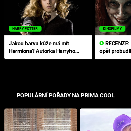
HARRY POTTER
KINOFILMY
Jakou barvu kůže má mít
RECENZE: Smrtelné zlo se
Hermiona? Autorka Harryho
opět probudi
Pottera přišla s ráznou
přichází s n
odpovědí
hororovou n
POPULÁRNÍ POŘADY NA PRIMA COOL