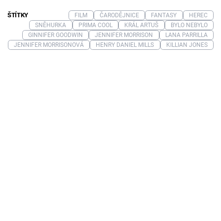
ŠTÍTKY
FILM
ČARODĚJNICE
FANTASY
HEREC
SNĚHURKA
PRIMA COOL
KRÁL ARTUŠ
BYLO NEBYLO
GINNIFER GOODWIN
JENNIFER MORRISON
LANA PARRILLA
JENNIFER MORRISONOVÁ
HENRY DANIEL MILLS
KILLIAN JONES