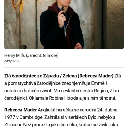
Henry Mills (Jared S. Gilmore)
Zdroj: ABC
Zlá čarodějnice ze Západu / Zelena (Rebecca Mader)
Zlá
a pomstychtivá čarodějnice znepříjemňuje Emmě i
ostatním hrdinům život. Má nevlastní sestru Reginu, Zlou
čarodějnici. Oklamala Robina Hooda a je s ním těhotná.
Rebecca Mader
Anglická herečka se narodila 24. dubna
1977 v Cambridge. Zahrála si v seriálech Bylo, nebylo a
Ztraceni. Než prorazila jako herečka, krátce se živila jako