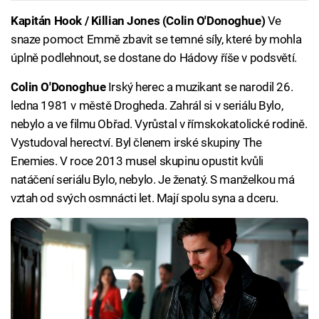
Kapitán Hook / Killian Jones (Colin O'Donoghue)
Ve
snaze pomoct Emmě zbavit se temné síly, které by mohla
úplně podlehnout, se dostane do Hádovy říše v podsvětí.
Colin O'Donoghue
Irský herec a muzikant se narodil 26.
ledna 1981 v městě Drogheda. Zahrál si v seriálu Bylo,
nebylo a ve filmu Obřad. Vyrůstal v římskokatolické rodině.
Vystudoval herectví. Byl členem irské skupiny The
Enemies. V roce 2013 musel skupinu opustit kvůli
natáčení seriálu Bylo, nebylo. Je ženatý. S manželkou má
vztah od svých osmnácti let. Mají spolu syna a dceru.