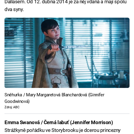
Dallasem. Od 12. dubna 2014 je za něj vdaná a mají spolu
dva syny.
Sněhurka / Mary Margaretová Blanchardová (Ginnifer
Goodwinová)
Zdroj: ABC
Emma Swanová / Černá labuť (Jennifer Morrison)
Strážkyně pořádku ve Storybrooku je dcerou princezny