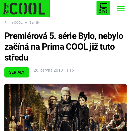
ŽIVĚ
Prima COOL
■
Seriály
STARHOUSE
BUFFY, PŘEMOŽITELKA UPÍRŮ
Trendy:
Premiérová 5. série Bylo, nebylo
ESCAPE
PLNEJ KOTEL
AVENGERS 5
začíná na Prima COOL již tuto
středu
26. června 2018 11:16
SERIÁLY
Témata
Filmy
Seriály
Hry