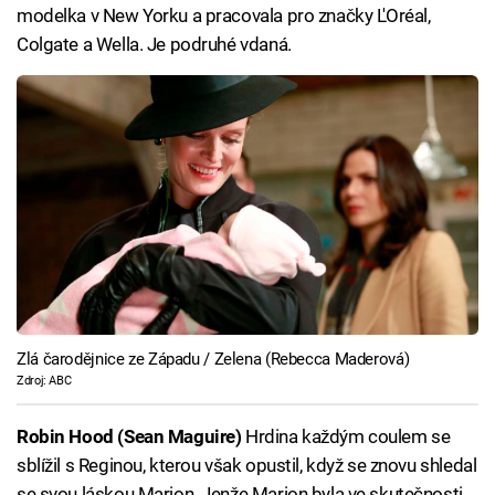
modelka v New Yorku a pracovala pro značky L'Oréal,
Colgate a Wella. Je podruhé vdaná.
Zlá čarodějnice ze Západu / Zelena (Rebecca Maderová)
Zdroj: ABC
Robin Hood (Sean Maguire)
Hrdina každým coulem se
sblížil s Reginou, kterou však opustil, když se znovu shledal
se svou láskou Marion. Jenže Marion byla ve skutečnosti