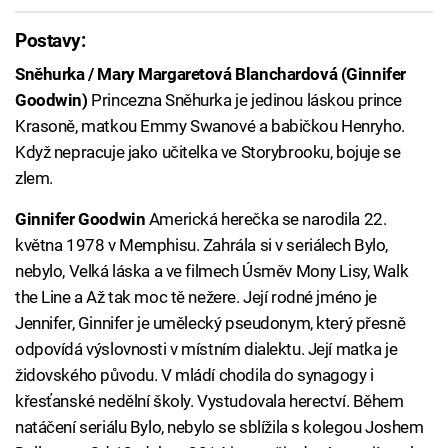
Postavy:
Sněhurka / Mary Margaretová Blanchardová (Ginnifer
Goodwin)
Princezna Sněhurka je jedinou láskou prince
Krasoně, matkou Emmy Swanové a babičkou Henryho.
Když nepracuje jako učitelka ve Storybrooku, bojuje se
zlem.
Ginnifer Goodwin
Americká herečka se narodila 22.
května 1978 v Memphisu. Zahrála si v seriálech Bylo,
nebylo, Velká láska a ve filmech Úsměv Mony Lisy, Walk
the Line a Až tak moc tě nežere. Její rodné jméno je
Jennifer, Ginnifer je umělecký pseudonym, který přesně
odpovídá výslovnosti v místním dialektu. Její matka je
židovského původu. V mládí chodila do synagogy i
křesťanské nedělní školy. Vystudovala herectví. Během
natáčení seriálu Bylo, nebylo se sblížila s kolegou Joshem