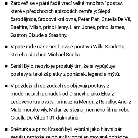
Zároveň se v páté řadě vrací velké množství postav,
které v předchozích epizodách zemřely: Slepá
čarodějnice, Srdcová královna, Peter Pan, Cruella De Vil,
Baelfire, Milah, princ Henry, Liam Jones, princ James,
Gaston, Claude a Stealthy.
V páté řadě už se neobjevuje postava Willa Scarletta,
kterého si zahrál Michael Socha.
Seriál Bylo, nebylo je proslulý tím, že si vypůjčuje
postavy a také zápletky z pohádek, legend a mýtů.
V pozdějších epizodách se objevují postavy z
modernějších pohádek od Disneyho jako Elsa z
Ledového království, princezna Merida z Rebelky, Ariel z
Malé mořské víly, Mulan ze stejnojmenného filmu nebo
Cruella De Vil ze 101 dalmatinů.
Sněhurka a princ Krasoň byli vybráni jako hlavní pár
seriálu, protože se objevili v první animované pohádce