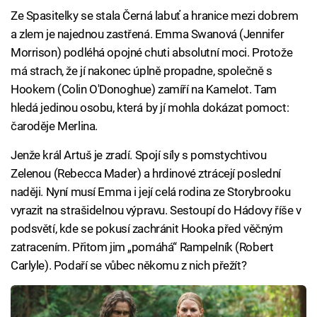
Ze Spasitelky se stala Černá labuť a hranice mezi dobrem
a zlem je najednou zastřená. Emma Swanová (Jennifer
Morrison) podléhá opojné chuti absolutní moci. Protože
má strach, že jí nakonec úplně propadne, společně s
Hookem (Colin O'Donoghue) zamíří na Kamelot. Tam
hledá jedinou osobu, která by jí mohla dokázat pomoct:
čaroděje Merlina.
Jenže král Artuš je zradí. Spojí síly s pomstychtivou
Zelenou (Rebecca Mader) a hrdinové ztrácejí poslední
naději. Nyní musí Emma i její celá rodina ze Storybrooku
vyrazit na strašidelnou výpravu. Sestoupí do Hádovy říše v
podsvětí, kde se pokusí zachránit Hooka před věčným
zatracením. Přitom jim „pomáhá“ Rampelník (Robert
Carlyle). Podaří se vůbec někomu z nich přežít?