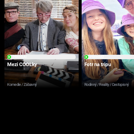
PŘEHRÁT
PŘEHRÁT
Mezi COOLky
Fotr na tripu
Komedie / Zábavný
Rodinný / Reality / Cestopisný