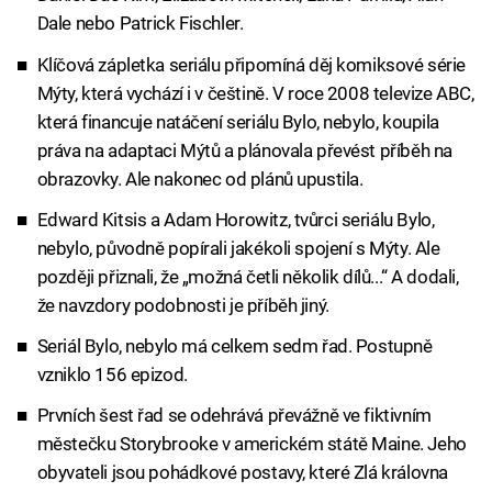
Dale nebo Patrick Fischler.
Klíčová zápletka seriálu připomíná děj komiksové série
Mýty, která vychází i v češtině. V roce 2008 televize ABC,
která financuje natáčení seriálu Bylo, nebylo, koupila
práva na adaptaci Mýtů a plánovala převést příběh na
obrazovky. Ale nakonec od plánů upustila.
Edward Kitsis a Adam Horowitz, tvůrci seriálu Bylo,
nebylo, původně popírali jakékoli spojení s Mýty. Ale
později přiznali, že „možná četli několik dílů...“ A dodali,
že navzdory podobnosti je příběh jiný.
Seriál Bylo, nebylo má celkem sedm řad. Postupně
vzniklo 156 epizod.
Prvních šest řad se odehrává převážně ve fiktivním
městečku Storybrooke v americkém státě Maine. Jeho
obyvateli jsou pohádkové postavy, které Zlá královna