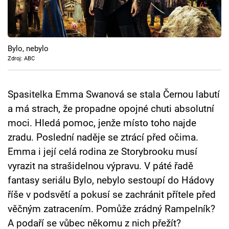
Cool Esport
Pořady
Bylo, nebylo
TV Program
Zdroj: ABC
Sledujte prima+
Spasitelka Emma Swanová se stala Černou labutí
a má strach, že propadne opojné chuti absolutní
Přihlášení
moci. Hledá pomoc, jenže místo toho najde
zradu. Poslední naděje se ztrácí před očima.
Emma i její celá rodina ze Storybrooku musí
Sledujte nás
vyrazit na strašidelnou výpravu. V páté řadě
fantasy seriálu Bylo, nebylo sestoupí do Hádovy
říše v podsvětí a pokusí se zachránit přítele před
věčným zatracením. Pomůže zrádný Rampelník?
A podaří se vůbec někomu z nich přežít?