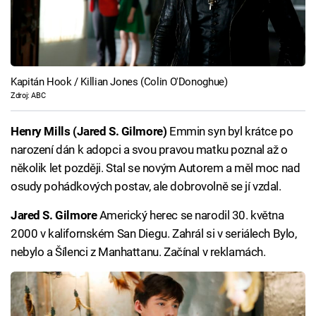
Kapitán Hook / Killian Jones (Colin O'Donoghue)
Zdroj: ABC
Henry Mills (Jared S. Gilmore)
Emmin syn byl krátce po
narození dán k adopci a svou pravou matku poznal až o
několik let později. Stal se novým Autorem a měl moc nad
osudy pohádkových postav, ale dobrovolně se jí vzdal.
Jared S. Gilmore
Americký herec se narodil 30. května
2000 v kalifornském San Diegu. Zahrál si v seriálech Bylo,
nebylo a Šílenci z Manhattanu. Začínal v reklamách.