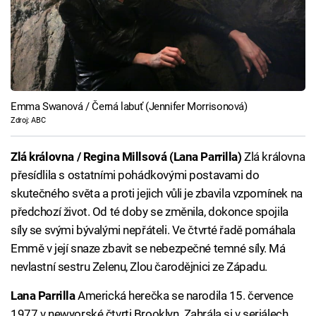
Emma Swanová / Černá labuť (Jennifer Morrisonová)
Zdroj: ABC
Zlá královna / Regina Millsová (Lana Parrilla)
Zlá královna
přesídlila s ostatními pohádkovými postavami do
skutečného světa a proti jejich vůli je zbavila vzpomínek na
předchozí život. Od té doby se změnila, dokonce spojila
síly se svými bývalými nepřáteli. Ve čtvrté řadě pomáhala
Emmě v její snaze zbavit se nebezpečné temné síly. Má
nevlastní sestru Zelenu, Zlou čarodějnici ze Západu.
Lana Parrilla
Americká herečka se narodila 15. července
1977 v newyorské čtvrti Brooklyn. Zahrála si v seriálech