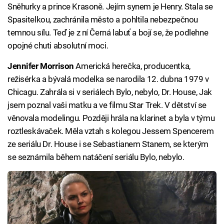
Sněhurky a prince Krasoně. Jejím synem je Henry. Stala se
Spasitelkou, zachránila město a pohltila nebezpečnou
temnou sílu. Teď je z ní Černá labuť a bojí se, že podlehne
opojné chuti absolutní moci.
Jennifer Morrison
Americká herečka, producentka,
režisérka a bývalá modelka se narodila 12. dubna 1979 v
Chicagu. Zahrála si v seriálech Bylo, nebylo, Dr. House, Jak
jsem poznal vaši matku a ve filmu Star Trek. V dětství se
věnovala modelingu. Později hrála na klarinet a byla v týmu
roztleskávaček. Měla vztah s kolegou Jessem Spencerem
ze seriálu Dr. House i se Sebastianem Stanem, se kterým
se seznámila během natáčení seriálu Bylo, nebylo.