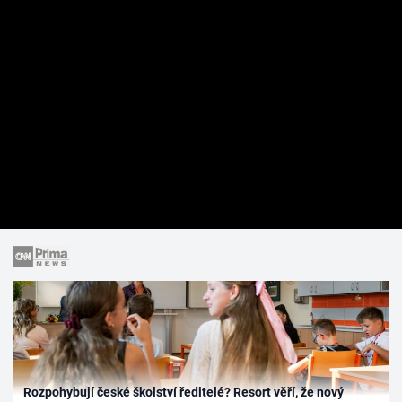
Rozpohybují české školství ředitelé? Resort věří, že nový