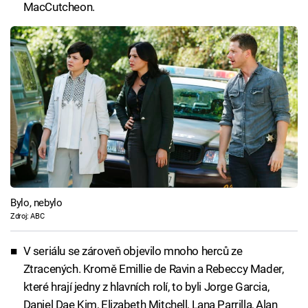
MacCutcheon.
Bylo, nebylo
Zdroj: ABC
V seriálu se zároveň objevilo mnoho herců ze
Ztracených. Kromě Emillie de Ravin a Rebeccy Mader,
které hrají jedny z hlavních rolí, to byli Jorge Garcia,
Daniel Dae Kim, Elizabeth Mitchell, Lana Parrilla, Alan