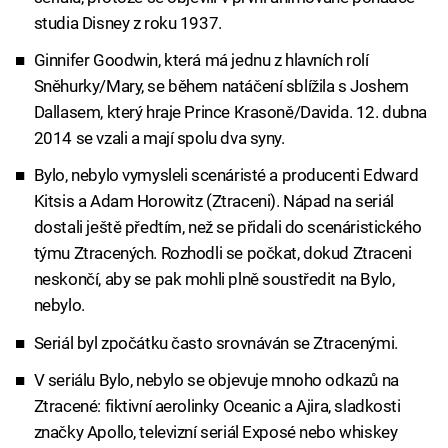
studia Disney z roku 1937.
Ginnifer Goodwin, která má jednu z hlavních rolí
Sněhurky/Mary, se během natáčení sblížila s Joshem
Dallasem, který hraje Prince Krasoně/Davida. 12. dubna
2014 se vzali a mají spolu dva syny.
Bylo, nebylo vymysleli scenáristé a producenti Edward
Kitsis a Adam Horowitz (Ztraceni). Nápad na seriál
dostali ještě předtím, než se přidali do scenáristického
týmu Ztracených. Rozhodli se počkat, dokud Ztraceni
neskončí, aby se pak mohli plně soustředit na Bylo,
nebylo.
Seriál byl zpočátku často srovnáván se Ztracenými.
V seriálu Bylo, nebylo se objevuje mnoho odkazů na
Ztracené: fiktivní aerolinky Oceanic a Ajira, sladkosti
značky Apollo, televizní seriál Exposé nebo whiskey