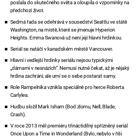
poslala do skutečného světa a oloupila o vzpomínky na
předchozí život.
Sedmá řada se odehrává v sousedství Seattlu ve státě
Washington, na místě, které se jmenuje Hyperion
Heights. Emma Swanová už není její hlavní hrdinkou.
Seriál se natáčí v kanadském městě Vancouver.
Hlavní i vedlejší hrdinky seriálu nejsou typickými
„dámami v nesnázích“. Nemusí nutně čekat, až je nějaký
hrdina zachrání, ale umí se o sebe postarat samy.
Role Rampelníka vznikla speciálně pro herce Roberta
Carlylea.
Hudbu složil Mark Isham (Bod zlomu, Nell, Blade,
Crash).
V roce 2013 měl premiéru třináctidílný spřízněný seriál
Once Upon a Time in Wonderland (Bylo, nebylo v říši