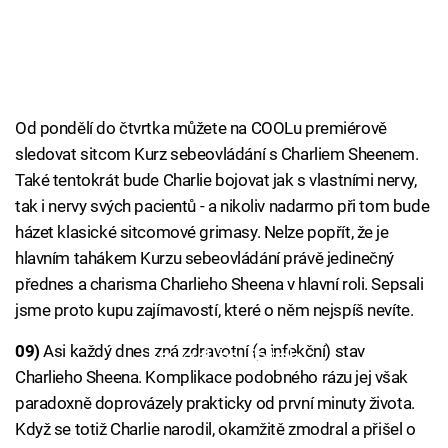
Od pondělí do čtvrtka můžete na COOLu premiérově
sledovat sitcom Kurz sebeovládání s Charliem Sheenem.
Také tentokrát bude Charlie bojovat jak s vlastními nervy,
tak i nervy svých pacientů - a nikoliv nadarmo při tom bude
házet klasické sitcomové grimasy. Nelze popřít, že je
hlavním tahákem Kurzu sebeovládání právě jedinečný
přednes a charisma Charlieho Sheena v hlavní roli. Sepsali
jsme proto kupu zajímavostí, které o něm nejspíš nevíte.
09)
Asi každý dnes zná zdravotní (a infekční) stav
Failed to fetch
Charlieho Sheena. Komplikace podobného rázu jej však
paradoxně doprovázely prakticky od první minuty života.
Když se totiž Charlie narodil, okamžitě zmodral a přišel o