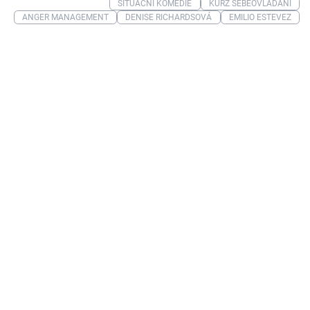
SITUAČNÍ KOMEDIE
KURZ SEBEOVLÁDÁNÍ
ANGER MANAGEMENT
DENISE RICHARDSOVÁ
EMILIO ESTEVEZ