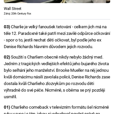
Wall Street
Zdroj: 20th Century Fox
03)
Charlie je velký fanoušek tetování - celkem jich má na
těle 12. Paradoxně také patří mezi zavilé odpůrce očkování
- spor o to, jestli nechat děti očkovat, byl podle jeho ex
Denise Richards hlavním důvodem jejich rozvodu.
02)
Soužití s Charliem obecně nikdy nebylo žádný med.
Jedním z tragických vedlejších efektů jeho bujarého života
bylo selhání jeho manželství. Brooke Mueller na něj jednou
kvůli domácímu násilí zavolala policii, Denise Richards zase
dostala kvůli Charlieho zlozvykům po rozvodu děti
výhradně do své péče. Nicméně, s oběma se prý později
usmířil.
01)
Charlieho comeback v televizním formátu šel nicméně
ruku v ruce i s tím, jakou si vybudoval pověst právě na