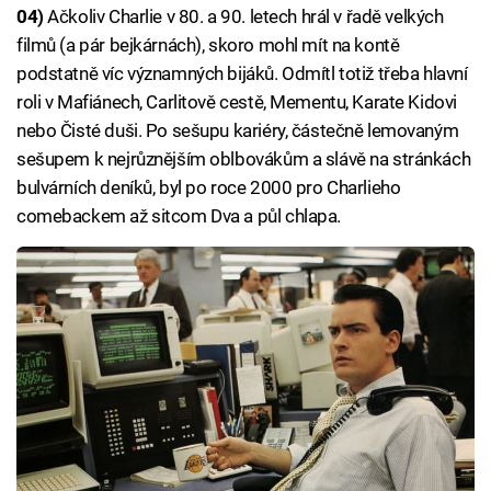
04)
Ačkoliv Charlie v 80. a 90. letech hrál v řadě velkých
filmů (a pár bejkárnách), skoro mohl mít na kontě
podstatně víc významných bijáků. Odmítl totiž třeba hlavní
roli v Mafiánech, Carlitově cestě, Mementu, Karate Kidovi
nebo Čisté duši. Po sešupu kariéry, částečně lemovaným
sešupem k nejrůznějším oblbovákům a slávě na stránkách
bulvárních deníků, byl po roce 2000 pro Charlieho
comebackem až sitcom Dva a půl chlapa.