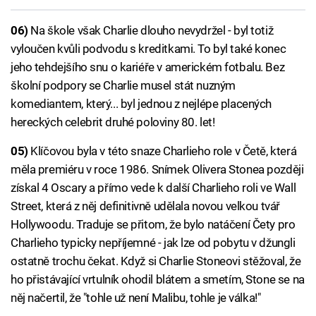
06)
Na škole však Charlie dlouho nevydržel - byl totiž
vyloučen kvůli podvodu s kreditkami. To byl také konec
jeho tehdejšího snu o kariéře v americkém fotbalu. Bez
školní podpory se Charlie musel stát nuzným
komediantem, který... byl jednou z nejlépe placených
hereckých celebrit druhé poloviny 80. let!
05)
Klíčovou byla v této snaze Charlieho role v Četě, která
měla premiéru v roce 1986. Snímek Olivera Stonea později
získal 4 Oscary a přímo vede k další Charlieho roli ve Wall
Street, která z něj definitivně udělala novou velkou tvář
Hollywoodu. Traduje se přitom, že bylo natáčení Čety pro
Charlieho typicky nepříjemné - jak lze od pobytu v džungli
ostatně trochu čekat. Když si Charlie Stoneovi stěžoval, že
ho přistávající vrtulník ohodil blátem a smetím, Stone se na
něj načertil, že "tohle už není Malibu, tohle je válka!"