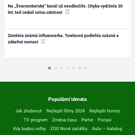
Na „Švarcenberský“ kanál už neodbočíte. Chyba vydržela 30
let, teď ceduli celou odstraní
Zemřela známá influencerka. Towleová podlehla vzácné a
zákeřné nemoci
Populární témata
Jak zhubnout
Nejlepší filmy 2024
Nejlepší horory
TV program
Změna času
Partie
Počasí
Kdy budou volby
ZOO Nové začátky
Auto – katalog