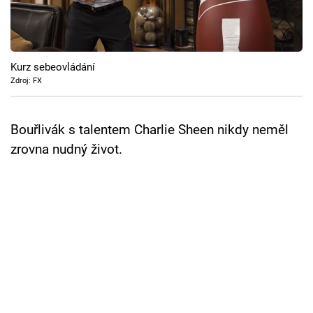
Cool Esport
Pořady
Kurz sebeovládání
TV Program
Zdroj: FX
Sledujte prima+
Bouřlivák s talentem Charlie Sheen nikdy neměl
zrovna nudný život.
Přihlášení
Sledujte nás