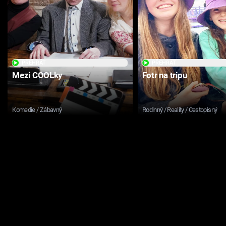
PŘEHRÁT
PŘEHRÁT
Mezi COOLky
Fotr na tripu
Komedie / Zábavný
Rodinný / Reality / Cestopisný