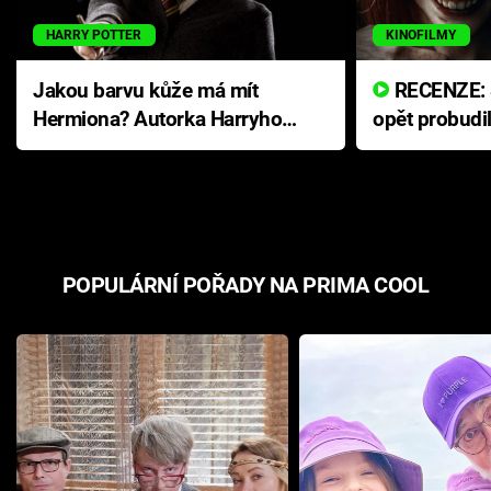
HARRY POTTER
KINOFILMY
Jakou barvu kůže má mít
RECENZE: Smrtelné zlo se
Hermiona? Autorka Harryho
opět probudi
Pottera přišla s ráznou
přichází s n
odpovědí
hororovou n
POPULÁRNÍ POŘADY NA PRIMA COOL