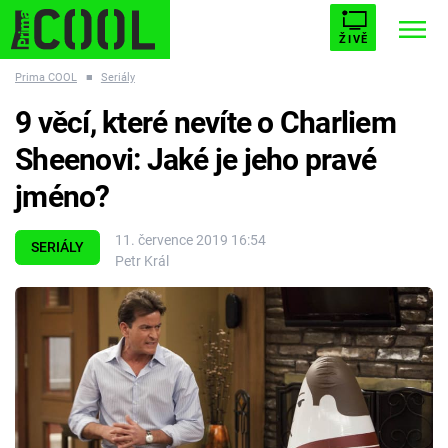
ŽIVĚ
Prima COOL
■
Seriály
STARHOUSE
BUFFY, PŘEMOŽITELKA UPÍRŮ
Trendy:
9 věcí, které nevíte o Charliem
ESCAPE
PLNEJ KOTEL
AVENGERS 5
Sheenovi: Jaké je jeho pravé
jméno?
11. července 2019 16:54
SERIÁLY
Petr Král
Témata
Filmy
Seriály
Hry