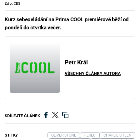
Zdroj: CBS
Kurz sebeovládání na Prima COOL premiérově běží od
pondělí do čtvrtka večer.
Petr Král
VŠECHNY ČLÁNKY AUTORA
SDÍLEJTE ČLÁNEK
ŠTÍTKY
OLIVER STONE
HEREC
CHARLIE SHEEN