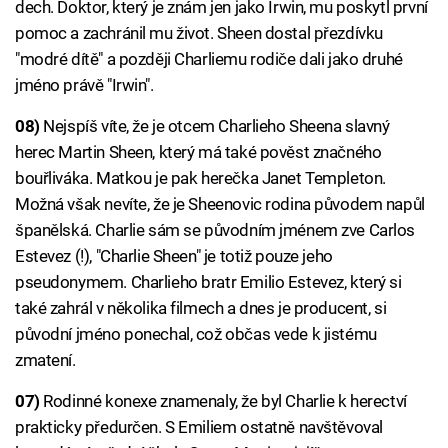
dech. Doktor, který je znám jen jako Irwin, mu poskytl první
pomoc a zachránil mu život. Sheen dostal přezdívku
"modré dítě" a později Charliemu rodiče dali jako druhé
jméno právě "Irwin".
08)
Nejspíš víte, že je otcem Charlieho Sheena slavný
herec Martin Sheen, který má také pověst značného
bouřliváka. Matkou je pak herečka Janet Templeton.
Možná však nevíte, že je Sheenovic rodina původem napůl
španělská. Charlie sám se původním jménem zve Carlos
Estevez (!), "Charlie Sheen" je totiž pouze jeho
pseudonymem. Charlieho bratr Emilio Estevez, který si
také zahrál v několika filmech a dnes je producent, si
původní jméno ponechal, což občas vede k jistému
zmatení.
07)
Rodinné konexe znamenaly, že byl Charlie k herectví
prakticky předurčen. S Emiliem ostatně navštěvoval