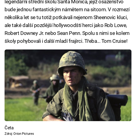
legendární střední školu Santa Monica, jejíž osazenstvo
bude jednou fantastickým námětem na sitcom. V rozmezí
několika let se tu totiž potkávali nejenom Sheenovic kluci,
ale také další pozdější hollywoodští herci jako Rob Lowe,
Robert Downey Jr. nebo Sean Penn. Spolu s nimi se kolem
školy pohybovali i další mladí frajírci. Třeba... Tom Cruise!
Četa
Zdroj: Orion Pictures