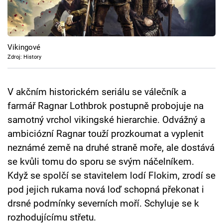
Cool Esport
Pořady
Vikingové
TV Program
Zdroj: History
Sledujte prima+
V akčním historickém seriálu se válečník a
farmář Ragnar Lothbrok postupně probojuje na
Přihlášení
samotný vrchol vikingské hierarchie. Odvážný a
ambiciózní Ragnar touží prozkoumat a vyplenit
neznámé země na druhé straně moře, ale dostává
Sledujte nás
se kvůli tomu do sporu se svým náčelníkem.
Když se spolčí se stavitelem lodí Flokim, zrodí se
pod jejich rukama nová loď schopná překonat i
drsné podmínky severních moří. Schyluje se k
rozhodujícímu střetu.