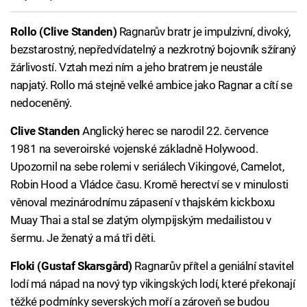
Rollo (Clive Standen)
Ragnarův bratr je impulzivní, divoký,
bezstarostný, nepředvídatelný a nezkrotný bojovník sžíraný
žárlivostí. Vztah mezi ním a jeho bratrem je neustále
napjatý. Rollo má stejně velké ambice jako Ragnar a cítí se
nedoceněný.
Clive Standen
Anglický herec se narodil 22. července
1981 na severoirské vojenské základně Holywood.
Upozornil na sebe rolemi v seriálech Vikingové, Camelot,
Robin Hood a Vládce času. Kromě herectví se v minulosti
věnoval mezinárodnímu zápasení v thajském kickboxu
Muay Thai a stal se zlatým olympijským medailistou v
šermu. Je ženatý a má tři děti.
Floki (Gustaf Skarsgård)
Ragnarův přítel a geniální stavitel
lodí má nápad na nový typ vikingských lodí, které překonají
těžké podmínky severských moří a zároveň se budou