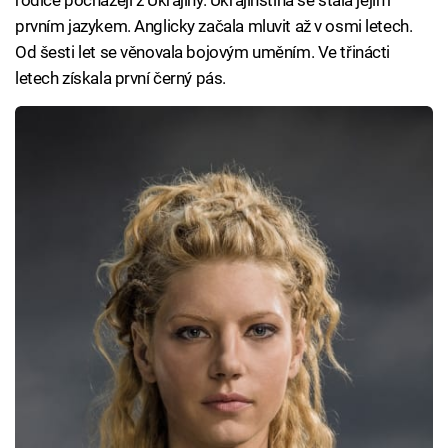
rodiče pocházejí z Ukrajiny. Ukrajinština se stala jejím
prvním jazykem. Anglicky začala mluvit až v osmi letech.
Od šesti let se věnovala bojovým uměním. Ve třinácti
letech získala první černý pás.