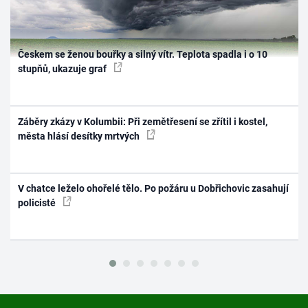
Českem se ženou bouřky a silný vítr. Teplota spadla i o 10
stupňů, ukazuje graf
Záběry zkázy v Kolumbii: Při zemětřesení se zřítil i kostel,
města hlásí desítky mrtvých
V chatce leželo ohořelé tělo. Po požáru u Dobřichovic zasahují
policisté