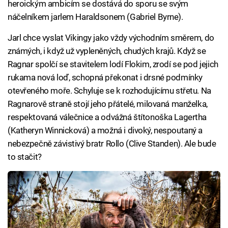
heroickým ambicím se dostává do sporu se svým
náčelníkem jarlem Haraldsonem (Gabriel Byrne).
Jarl chce vyslat Vikingy jako vždy východním směrem, do
známých, i když už vypleněných, chudých krajů. Když se
Ragnar spolčí se stavitelem lodí Flokim, zrodí se pod jejich
rukama nová loď, schopná překonat i drsné podmínky
otevřeného moře. Schyluje se k rozhodujícímu střetu. Na
Ragnarově straně stojí jeho přátelé, milovaná manželka,
respektovaná válečnice a odvážná štítonoška Lagertha
(Katheryn Winnicková) a možná i divoký, nespoutaný a
nebezpečně závistivý bratr Rollo (Clive Standen). Ale bude
to stačit?