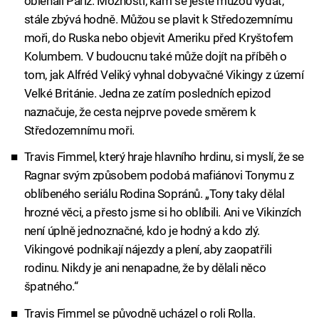
obléhali Paříž. Možností, kam se ještě můžou vydat,
stále zbývá hodně. Můžou se plavit k Středozemnímu
moři, do Ruska nebo objevit Ameriku před Kryštofem
Kolumbem. V budoucnu také může dojít na příběh o
tom, jak Alfréd Veliký vyhnal dobyvačné Vikingy z území
Velké Británie. Jedna ze zatím posledních epizod
naznačuje, že cesta nejprve povede směrem k
Středozemnímu moři.
Travis Fimmel, který hraje hlavního hrdinu, si myslí, že se
Ragnar svým způsobem podobá mafiánovi Tonymu z
oblíbeného seriálu Rodina Sopránů. „Tony taky dělal
hrozné věci, a přesto jsme si ho oblíbili. Ani ve Vikinzích
není úplně jednoznačné, kdo je hodný a kdo zlý.
Vikingové podnikají nájezdy a plení, aby zaopatřili
rodinu. Nikdy je ani nenapadne, že by dělali něco
špatného.“
Travis Fimmel se původně ucházel o roli Rolla.