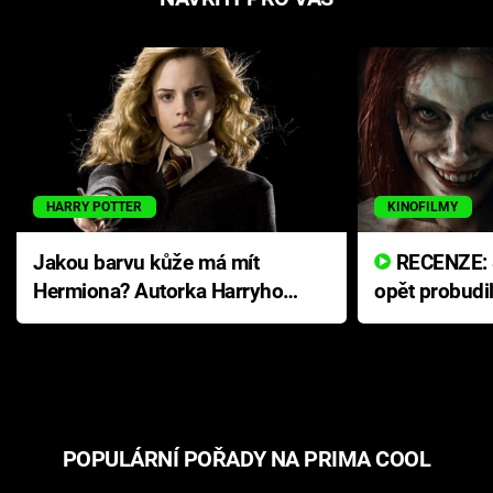
HARRY POTTER
KINOFILMY
Jakou barvu kůže má mít
RECENZE: Smrtelné zlo se
Hermiona? Autorka Harryho
opět probudi
Pottera přišla s ráznou
přichází s n
odpovědí
hororovou n
POPULÁRNÍ POŘADY NA PRIMA COOL