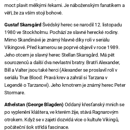
moct plavit mělkými řekami. Je náboženským fanatikem a
věří, že za vším stojí bohové.
Gustaf Skarsgård
Švédský herec se narodil 12. listopadu
1980 ve Stockholmu. Pochází ze slavné herecké rodiny.
Mimo Skandinávii je známý hlavně díky roli v seriálu
Vikingové. Před kamerou se poprvé objevil v roce 1989.
Jeho otcem je slavný herec Stellan Skarsgård. Má pět
sourozenců a další dva nevlastní bratry. Bratři Alexander,
Bill a Valter jsou také herci (Alexander se proslavil rolí v
seriálu True Blood: Pravá krev a zahrál si Tarzana v
Legendě o Tarzanovi). Jeho kmotrem je známý herec Peter
Stormare.
Athelstan (George Blagden)
Oddaný křesťanský mnich se
po vyplenění kláštera, ve kterém žije, stává Ragnarovým
otrokem. Když se v zajetí dozvídá více o kultuře Vikingů,
počáteční šok střídá fascinace.