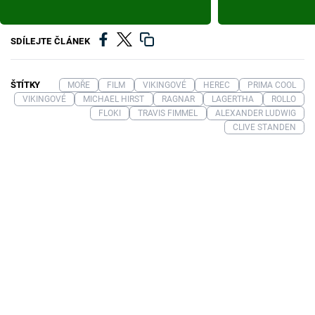
SDÍLEJTE ČLÁNEK
ŠTÍTKY
MOŘE
FILM
VIKINGOVÉ
HEREC
PRIMA COOL
VIKINGOVÉ
MICHAEL HIRST
RAGNAR
LAGERTHA
ROLLO
FLOKI
TRAVIS FIMMEL
ALEXANDER LUDWIG
CLIVE STANDEN