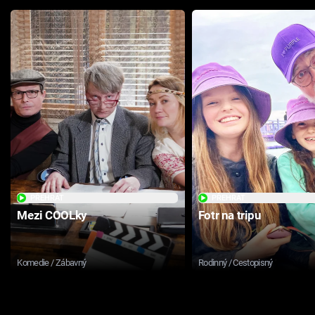
PŘEHRÁT
PŘEHRÁT
Mezi COOLky
Fotr na tripu
Komedie / Zábavný
Rodinný / Cestopisný