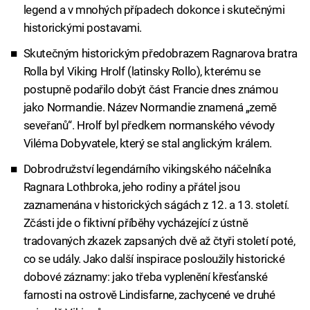
legend a v mnohých případech dokonce i skutečnými
historickými postavami.
Skutečným historickým předobrazem Ragnarova bratra
Rolla byl Viking Hrolf (latinsky Rollo), kterému se
postupně podařilo dobýt část Francie dnes známou
jako Normandie. Název Normandie znamená „země
seveřanů“. Hrolf byl předkem normanského vévody
Viléma Dobyvatele, který se stal anglickým králem.
Dobrodružství legendárního vikingského náčelníka
Ragnara Lothbroka, jeho rodiny a přátel jsou
zaznamenána v historických ságách z 12. a 13. století.
Zčásti jde o fiktivní příběhy vycházející z ústně
tradovaných zkazek zapsaných dvě až čtyři století poté,
co se udály. Jako další inspirace posloužily historické
dobové záznamy: jako třeba vyplenění křesťanské
farnosti na ostrově Lindisfarne, zachycené ve druhé