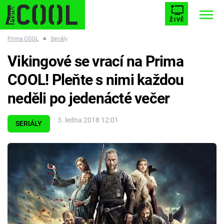
ŽIVĚ
Prima COOL
■
Seriály
STARHOUSE
BUFFY, PŘEMOŽITELKA UPÍRŮ
Trendy:
Vikingové se vrací na Prima
ESCAPE
PLNEJ KOTEL
AVENGERS 5
COOL! Pleňte s nimi každou
neděli po jedenácté večer
3. ledna 2018 12:01
SERIÁLY
Témata
Filmy
Seriály
Hry