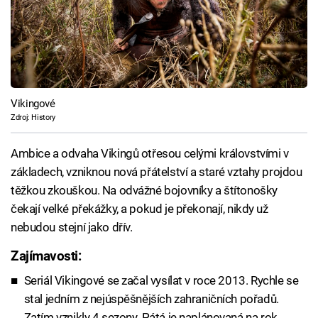
Vikingové
Zdroj: History
Ambice a odvaha Vikingů otřesou celými královstvími v
základech, vzniknou nová přátelství a staré vztahy projdou
těžkou zkouškou. Na odvážné bojovníky a štítonošky
čekají velké překážky, a pokud je překonají, nikdy už
nebudou stejní jako dřív.
Zajímavosti:
Seriál Vikingové se začal vysílat v roce 2013. Rychle se
stal jedním z nejúspěšnějších zahraničních pořadů.
Zatím vznikly 4 sezony. Pátá je naplánovaná na rok