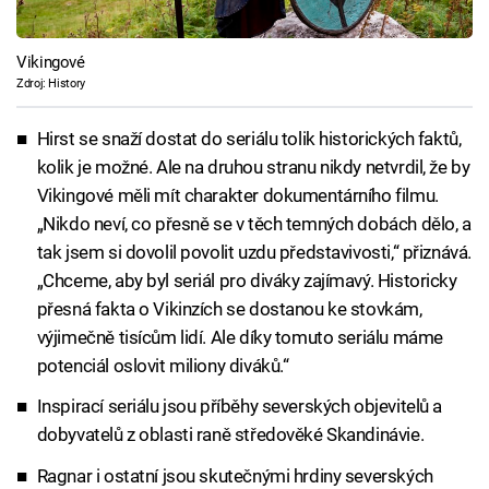
Vikingové
Zdroj: History
Hirst se snaží dostat do seriálu tolik historických faktů,
kolik je možné. Ale na druhou stranu nikdy netvrdil, že by
Vikingové měli mít charakter dokumentárního filmu.
„Nikdo neví, co přesně se v těch temných dobách dělo, a
tak jsem si dovolil povolit uzdu představivosti,“ přiznává.
„Chceme, aby byl seriál pro diváky zajímavý. Historicky
přesná fakta o Vikinzích se dostanou ke stovkám,
výjimečně tisícům lidí. Ale díky tomuto seriálu máme
potenciál oslovit miliony diváků.“
Inspirací seriálu jsou příběhy severských objevitelů a
dobyvatelů z oblasti raně středověké Skandinávie.
Ragnar i ostatní jsou skutečnými hrdiny severských