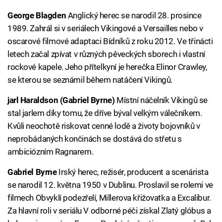
George Blagden
Anglický herec se narodil 28. prosince
1989. Zahrál si v seriálech Vikingové a Versailles nebo v
oscarové filmové adaptaci Bídníků z roku 2012. Ve třinácti
letech začal zpívat v různých pěveckých sborech i vlastní
rockové kapele. Jeho přítelkyní je herečka Elinor Crawley,
se kterou se seznámil během natáčení Vikingů.
jarl Haraldson (Gabriel Byrne)
Místní náčelník Vikingů se
stal jarlem díky tomu, že dříve býval velkým válečníkem.
Kvůli neochotě riskovat cenné lodě a životy bojovníků v
neprobádaných končinách se dostává do střetu s
ambiciózním Ragnarem.
Gabriel Byrne
Irský herec, režisér, producent a scenárista
se narodil 12. května 1950 v Dublinu. Proslavil se rolemi ve
filmech Obvyklí podezřelí, Millerova křižovatka a Excalibur.
Za hlavní roli v seriálu V odborné péči získal Zlatý glóbus a