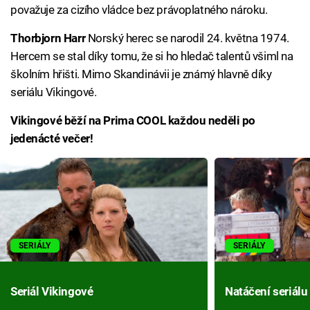
považuje za cizího vládce bez právoplatného nároku.
Thorbjorn Harr
Norský herec se narodil 24. května 1974.
Hercem se stal díky tomu, že si ho hledač talentů všiml na
školním hřišti. Mimo Skandinávii je známý hlavně díky
seriálu Vikingové.
Vikingové běží na Prima COOL každou neděli po
jedenácté večer!
SERIÁLY
SERIÁLY
Seriál Vikingové
Natáčení seriálu