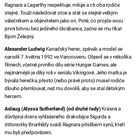
Ragnara a Lagerthy respektuje, miluje a ctí oba rodiče
stejně. Touží následovat otce a stát se stejně velkým
válečníkem a objevitelem jako on. Poté, co projde svou
první bitvou bez jediného škrábance, začne se mu říkat
Bjorn Železný.
Alexander Ludwig
Kanadský herec, zpěvák a model se
narodil 7. května 1992 ve Vancouveru. Objevil se v několika
filmech, včetně prvního dílu série Hunger Games, ale
nejznámější je díky roli v seriálu Vikingové. Jeho matka je
bývalá herečka, přesto (nebo právě proto) musel rodiče
dlouho přemlouvat, než mu dovolili, aby se stal dětským
hercem.
Aslaug (Alyssa Sutherland) (od druhé řady)
Krásná a
důvtipná dcera vyhlášeného drakobijce Sigurda a
štítonošky Brunhildy svádí Ragnara příslibem synů, kteří
mu byli předpovězeni.