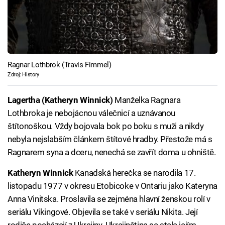
Ragnar Lothbrok (Travis Fimmel)
Zdroj: History
Lagertha (Katheryn Winnick)
Manželka Ragnara
Lothbroka je nebojácnou válečnicí a uznávanou
štítonoškou. Vždy bojovala bok po boku s muži a nikdy
nebyla nejslabším článkem štítové hradby. Přestože má s
Ragnarem syna a dceru, nenechá se zavřít doma u ohniště.
Katheryn Winnick
Kanadská herečka se narodila 17.
listopadu 1977 v okresu Etobicoke v Ontariu jako Kateryna
Anna Vinitska. Proslavila se zejména hlavní ženskou rolí v
seriálu Vikingové. Objevila se také v seriálu Nikita. Její