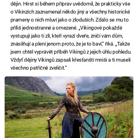
dějin. Hirst si během příprav uvědomil, že prakticky vše
o Vikinzích zaznamenal někdo jiný a všechny historické
prameny o nich mluví jako o zloduších. Zdálo se mu to
příliš jednostranné a omezené. „Vikingové pokaždé
vystupují jako ti zlí, kteří vyrazí dveře, zničí vám dům,
znásilňují a plení jenom proto, že je to baví,“ říká. „Takže
jsem chtěl vyprávět příběh Vikingů z jejich úhlu pohledu.
Vždyť dějiny Vikingů zapsali křesťanští mniši a ti museli
všechno patřičně zveličit.“