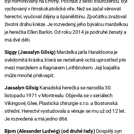
byl nominovaný na Emmy. Pochází z šesti sourozenců. Byl
vychovaný v římskokatolické víře. Než se začal věnovat
herectví, vyučoval dějiny a španělštinu. Zpočátku zvažoval
životní dráhu kněze. Je rozvedený, jeho bývalou manželkou
je herečka Ellen Barkin. Od roku 2014 je podruhé ženatý a
má dvě děti.
Siggy (Jassalyn Gilsig)
Manželka jarla Haraldsona je
svědomitá kráska, která se nečekaně ocitá uprostřed pře
mezi manželem a Ragnarem Lothbrokem. Její loajalita
může mnohé překvapit.
Jassalyn Gilsig
Kanadská herečka se narodila 30.
listopadu 1971 v Montrealu. Objevila se v seriálech
Vikingové, Glee, Plastická chirurgie s.r.o. a Bostonská
střední. Herectví vystudovala a věnuje se mu už od 12 let.
Je rozvedená a má jedno dítě.
Bjorn (Alexander Ludwig) (od druhé řady)
Dospělý syn