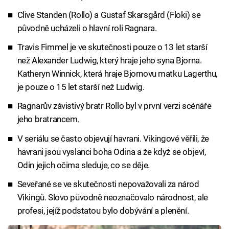
Clive Standen (Rollo) a Gustaf Skarsgård (Floki) se
původně ucházeli o hlavní roli Ragnara.
Travis Fimmel je ve skutečnosti pouze o 13 let starší
než Alexander Ludwig, který hraje jeho syna Bjorna.
Katheryn Winnick, která hraje Bjornovu matku Lagerthu,
je pouze o 15 let starší než Ludwig.
Ragnarův závistivý bratr Rollo byl v první verzi scénáře
jeho bratrancem.
V seriálu se často objevují havrani. Vikingové věřili, že
havrani jsou vyslanci boha Odina a že když se objeví,
Odin jejich očima sleduje, co se děje.
Seveřané se ve skutečnosti nepovažovali za národ
Vikingů. Slovo původně neoznačovalo národnost, ale
profesi, jejíž podstatou bylo dobývání a plenění.