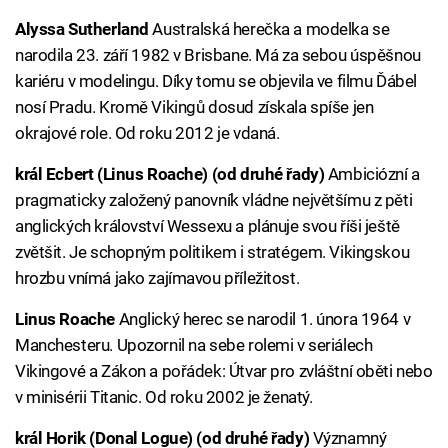
Alyssa Sutherland
Australská herečka a modelka se
narodila 23. září 1982 v Brisbane. Má za sebou úspěšnou
kariéru v modelingu. Díky tomu se objevila ve filmu Ďábel
nosí Pradu. Kromě Vikingů dosud získala spíše jen
okrajové role. Od roku 2012 je vdaná.
král Ecbert (Linus Roache) (od druhé řady)
Ambiciózní a
pragmaticky založený panovník vládne největšímu z pěti
anglických království Wessexu a plánuje svou říši ještě
zvětšit. Je schopným politikem i stratégem. Vikingskou
hrozbu vnímá jako zajímavou příležitost.
Linus Roache
Anglický herec se narodil 1. února 1964 v
Manchesteru. Upozornil na sebe rolemi v seriálech
Vikingové a Zákon a pořádek: Útvar pro zvláštní oběti nebo
v minisérii Titanic. Od roku 2002 je ženatý.
král Horik (Donal Logue) (od druhé řady)
Významný