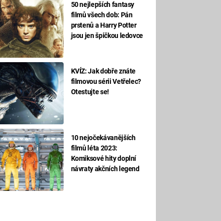
50 nejlepších fantasy
filmů všech dob: Pán
prstenů a Harry Potter
jsou jen špičkou ledovce
KVÍZ: Jak dobře znáte
filmovou sérii Vetřelec?
Otestujte se!
10 nejočekávanějších
filmů léta 2023:
Komiksové hity doplní
návraty akčních legend