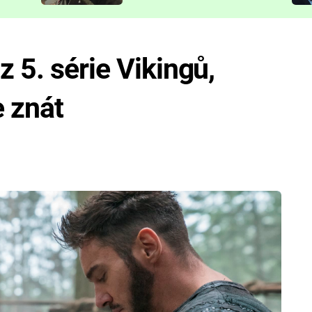
představit
 5. série Vikingů,
e znát