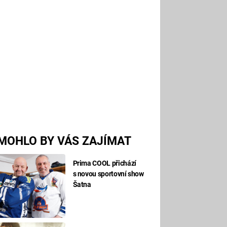
MOHLO BY VÁS ZAJÍMAT
Prima COOL přichází
s novou sportovní show
Šatna