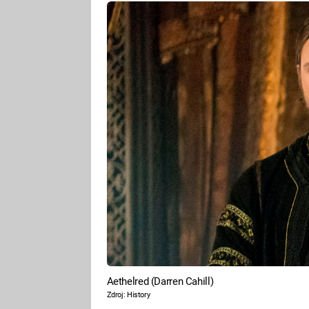
Aethelred (Darren Cahill)
Zdroj: History