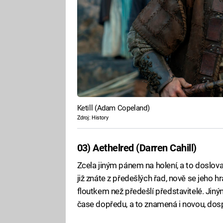
Ketill (Adam Copeland)
Zdroj: History
03) Aethelred (Darren Cahill)
Zcela jiným pánem na holení, a to doslova,
již znáte z předešlých řad, nově se jeho hr
floutkem než předešlí představitelé. Jiným
čase dopředu, a to znamená i novou, dosp