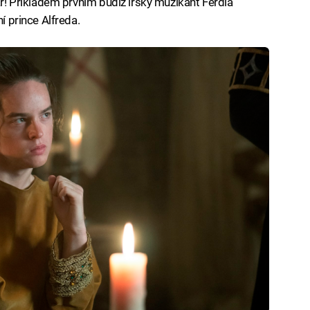
vář! Příkladem prvním budiž irský muzikant Ferdia
í prince Alfreda.