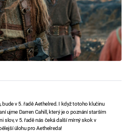
 bude v 5. řadě Aethelred. I když totoho klučinu
aní ujme Darren Cahill, který je o poznání starším
i slov, v 5. řadě nás čeká další mírný skok v
ělejší úlohu pro Aethelreda!