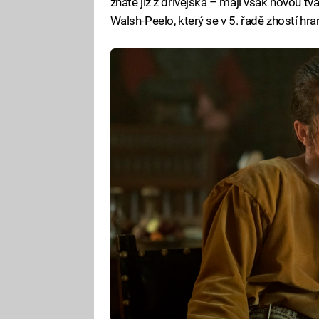
znáte již z dřívějška – mají však novou t
Walsh-Peelo, který se v 5. řadě zhostí hran