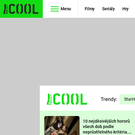
Menu
Filmy
Seriály
Hry
Seriály
Filmy
SIMPSONOVI
STAR WARS
HVĚZDNÁ
AVENGERS
BRÁNA
RYCHLE A
TEORIE
ZBĚSILE 10
Trendy:
VELKÉHO
Star
PREDÁTOR
TŘESKU
10 nejděsivějších hororů
FUTURAMA
všech dob podle
neprůstřelného kritéria.