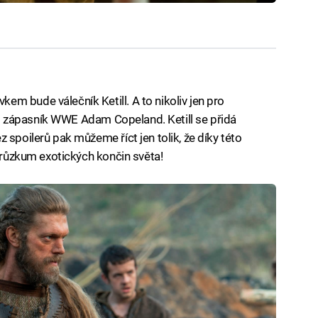
m bude válečník Ketill. A to nikoliv jen pro
stil zápasník WWE Adam Copeland. Ketill se přidá
 spoilerů pak můžeme říct jen tolik, že díky této
 průzkum exotických končin světa!