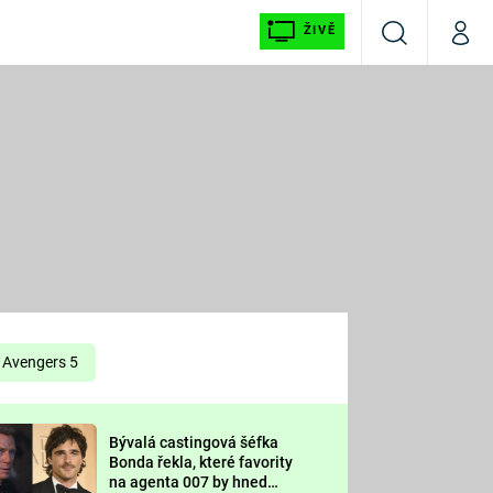
ŽIVĚ
Vyhledávání
Můj p
Prima+
É
CNN Prima NEWS
E
Prima FRESH
ŠÍ
Prima LIVING
E
Prima Ženy
Avengers 5
Prima LAJK
Bývalá castingová šéfka
OOL
Bonda řekla, které favority
Sledujte nás
na agenta 007 by hned