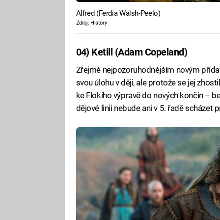
Alfred (Ferdia Walsh-Peelo)
Zdroj: History
04) Ketill (Adam Copeland)
Zřejmě nejpozoruhodnějším novým přídavke
svou úlohu v ději, ale protože se jej zho
ke Flokiho výpravě do nových končin – bez
dějové linii nebude ani v 5. řadě scházet