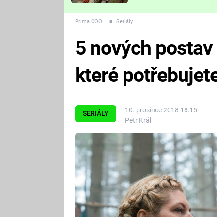
Které děsivé pecky vám
nejvíc zvednou tep?
Prima COOL
■
Seriály
5 nových postav z
které potřebujet
10. prosince 2018 18:15
SERIÁLY
Petr Král