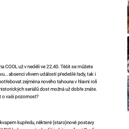
ma COOL už v neděli ve 22.40. Těšit se můžete
u... absenci vlivem událostí předešlé řady, tak i
 potřebovat zejména nového tahouna v hlavní roli
historických seriálů dost možná už dobře znáte.
t o vaši pozornost?
iled to fetch
í kvapem kupředu, některé (staro)nové postavy