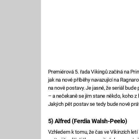
Premiérová 5. řada Vikingů začíná na Pri
jak na nové příběhy navazující na Ragnarov
na nové postavy. Je jasné, že seriál bude
– a nečekaně se jím stane někdo, koho z 
Jakých pět postav se tedy bude nově prá
5) Alfred (Ferdia Walsh-Peelo)
Fa
Vzhledem k tomu, že čas ve Vikinzích let