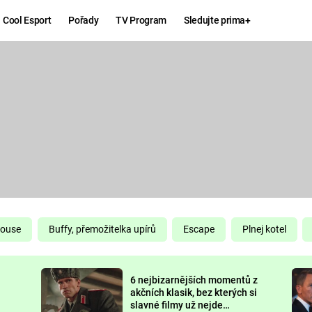
Cool Esport
Pořady
TV Program
Sledujte prima+
Hry
Zábava
MAFIA
ZÁBAVN
GALERI
GTA 6
NEJLEP
KINGDOM
KOMEDI
COME:
DELIVERANCE
CHUCK
House
Buffy, přemožitelka upírů
Escape
Plnej kotel
NORRIS
ESPORT
6 nejbizarnějších momentů z
DEADP
akčních klasik, bez kterých si
slavné filmy už nejde