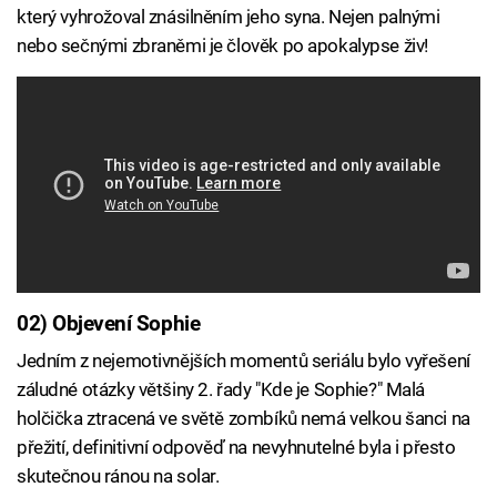
který vyhrožoval znásilněním jeho syna. Nejen palnými
nebo sečnými zbraněmi je člověk po apokalypse živ!
02) Objevení Sophie
Jedním z nejemotivnějších momentů seriálu bylo vyřešení
záludné otázky většiny 2. řady "Kde je Sophie?" Malá
holčička ztracená ve světě zombíků nemá velkou šanci na
přežití, definitivní odpověď na nevyhnutelné byla i přesto
skutečnou ránou na solar.