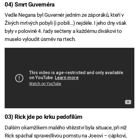
04) Smrt Guvernéra
Vedle Negana byl Guvernér jedním ze záporáků, kteří v
Živých mrtvých pobyli (i pobili...) nejdéle. I jeho dny však
byly v polovině 4. řady sečteny a každému divákovi to
muselo vyloudit úsměv na rtech.
03) Rick jde po krku pedofilům
Dalším okamžikem malého vítězství byla situace, při níž
Rick spáchal spravedlivou pomstu na Joeovi – cápkovi,