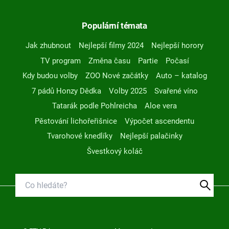
Populární témata
Jak zhubnout
Nejlepší filmy 2024
Nejlepší horory
TV program
Změna času
Partie
Počasí
Kdy budou volby
ZOO Nové začátky
Auto – katalog
7 pádů Honzy Dědka
Volby 2025
Svařené víno
Tatarák podle Pohlreicha
Aloe vera
Pěstování lichořeřišnice
Výpočet ascendentu
Tvarohové knedlíky
Nejlepší palačinky
Švestkový koláč