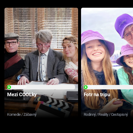
PŘEHRÁT
PŘEHRÁT
Mezi COOLky
Fotr na tripu
Komedie / Zábavný
Rodinný / Reality / Cestopisný