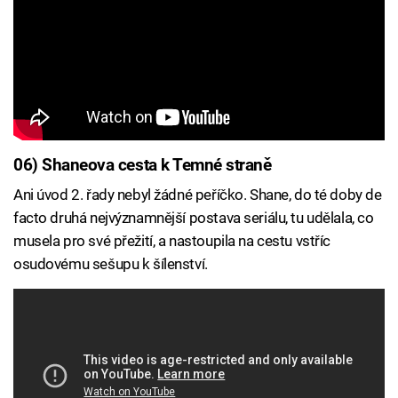
06) Shaneova cesta k Temné straně
Ani úvod 2. řady nebyl žádné peříčko. Shane, do té doby de
facto druhá nejvýznamnější postava seriálu, tu udělala, co
musela pro své přežití, a nastoupila na cestu vstříc
osudovému sešupu k šílenství.