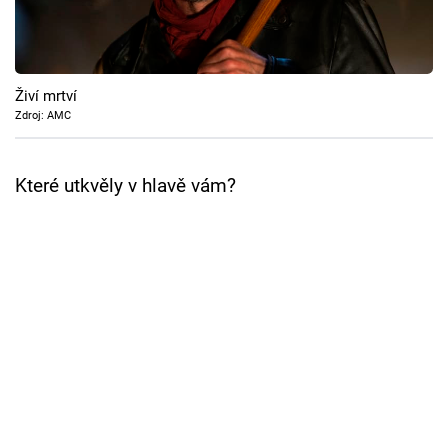
Cool Esport
Pořady
Živí mrtví
TV Program
Zdroj: AMC
Sledujte prima+
Které utkvěly v hlavě vám?
Přihlášení
Sledujte nás