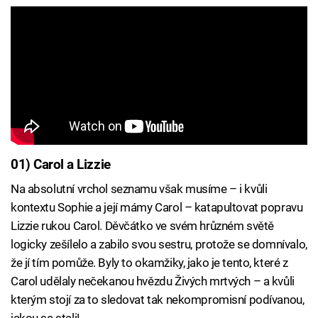
01) Carol a Lizzie
Na absolutní vrchol seznamu však musíme – i kvůli
kontextu Sophie a její mámy Carol – katapultovat popravu
Lizzie rukou Carol. Děvčátko ve svém hrůzném světě
logicky zešílelo a zabilo svou sestru, protože se domnívalo,
že jí tím pomůže. Byly to okamžiky, jako je tento, které z
Carol udělaly nečekanou hvězdu Živých mrtvých – a kvůli
kterým stojí za to sledovat tak nekompromisní podívanou,
jakou se stali!