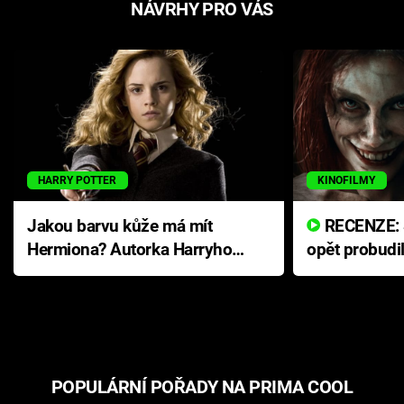
NÁVRHY PRO VÁS
HARRY POTTER
KINOFILMY
Jakou barvu kůže má mít
RECENZE: Smrtelné zlo se
Hermiona? Autorka Harryho
opět probudi
Pottera přišla s ráznou
přichází s n
odpovědí
hororovou n
POPULÁRNÍ POŘADY NA PRIMA COOL