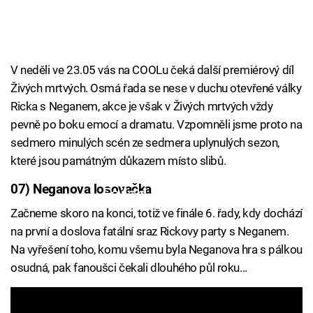
V neděli ve 23.05 vás na COOLu čeká další premiérový díl
Živých mrtvých. Osmá řada se nese v duchu otevřené války
Ricka s Neganem, akce je však v Živých mrtvých vždy
pevně po boku emocí a dramatu. Vzpomněli jsme proto na
sedmero minulých scén ze sedmera uplynulých sezon,
které jsou památným důkazem místo slibů.
07) Neganova losovačka
Failed to fetch
Začneme skoro na konci, totiž ve finále 6. řady, kdy dochází
na první a doslova fatální sraz Rickovy party s Neganem.
Na vyřešení toho, komu všemu byla Neganova hra s pálkou
osudná, pak fanoušci čekali dlouhého půl roku...