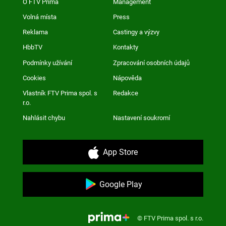
O FTV Prima
Management
Volná místa
Press
Reklama
Castingy a výzvy
HbbTV
Kontakty
Podmínky užívání
Zpracování osobních údajů
Cookies
Nápověda
Vlastník FTV Prima spol. s
Redakce
r.o.
Nahlásit chybu
Nastavení soukromí
App Store
Google Play
© FTV Prima spol. s r.o.