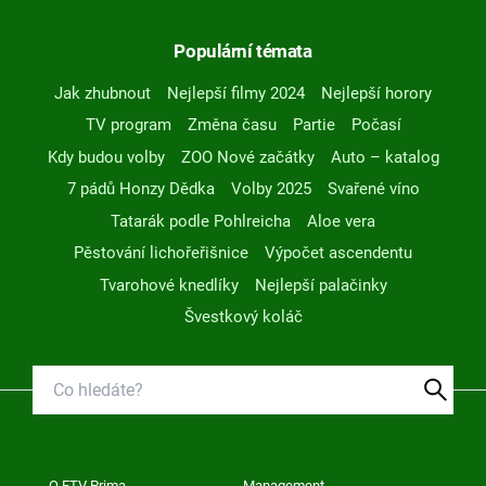
Populární témata
Jak zhubnout
Nejlepší filmy 2024
Nejlepší horory
TV program
Změna času
Partie
Počasí
Kdy budou volby
ZOO Nové začátky
Auto – katalog
7 pádů Honzy Dědka
Volby 2025
Svařené víno
Tatarák podle Pohlreicha
Aloe vera
Pěstování lichořeřišnice
Výpočet ascendentu
Tvarohové knedlíky
Nejlepší palačinky
Švestkový koláč
O FTV Prima
Management