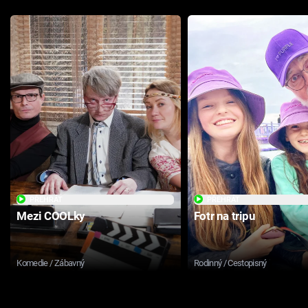
PŘEHRÁT
PŘEHRÁT
Mezi COOLky
Fotr na tripu
Komedie / Zábavný
Rodinný / Cestopisný