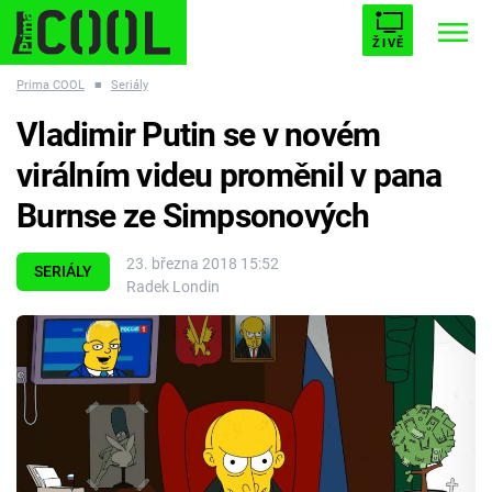
ŽIVĚ
Prima COOL
■
Seriály
STARHOUSE
BUFFY, PŘEMOŽITELKA UPÍRŮ
Trendy:
Vladimir Putin se v novém
ESCAPE
PLNEJ KOTEL
AVENGERS 5
virálním videu proměnil v pana
Burnse ze Simpsonových
23. března 2018 15:52
SERIÁLY
Radek Londin
Témata
Filmy
Seriály
Hry