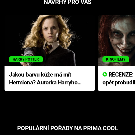
NÁVRHY PRO VÁS
HARRY POTTER
KINOFILMY
Jakou barvu kůže má mít
RECENZE: Smrtelné zlo se
Hermiona? Autorka Harryho
opět probudi
Pottera přišla s ráznou
přichází s n
odpovědí
hororovou n
POPULÁRNÍ POŘADY NA PRIMA COOL