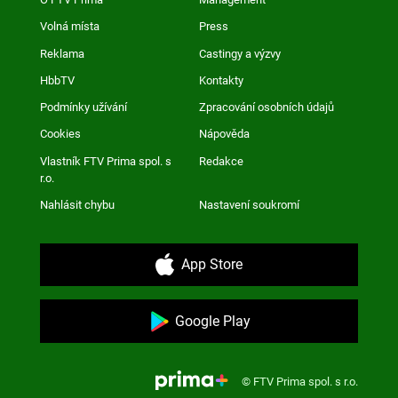
Volná místa
Press
Reklama
Castingy a výzvy
HbbTV
Kontakty
Podmínky užívání
Zpracování osobních údajů
Cookies
Nápověda
Vlastník FTV Prima spol. s
Redakce
r.o.
Nahlásit chybu
Nastavení soukromí
App Store
Google Play
© FTV Prima spol. s r.o.