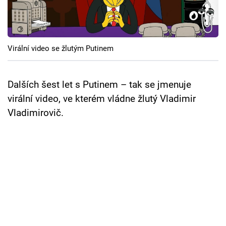
Cool Esport
Pořady
Virální video se žlutým Putinem
TV Program
Sledujte prima+
Dalších šest let s Putinem – tak se jmenuje
virální video, ve kterém vládne žlutý Vladimir
Vladimirovič.
Přihlášení
Sledujte nás