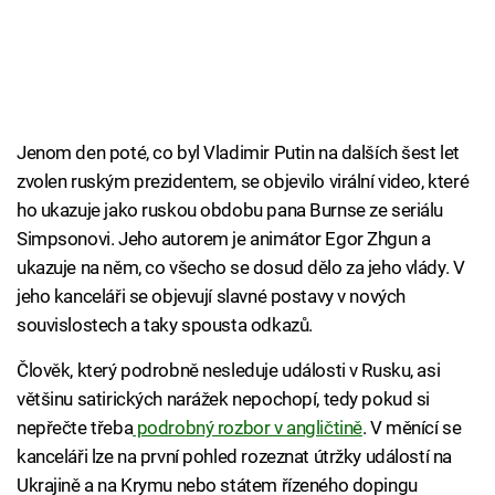
Jenom den poté, co byl Vladimir Putin na dalších šest let
zvolen ruským prezidentem, se objevilo virální video, které
ho ukazuje jako ruskou obdobu pana Burnse ze seriálu
Simpsonovi. Jeho autorem je animátor Egor Zhgun a
ukazuje na něm, co všecho se dosud dělo za jeho vlády. V
jeho kanceláři se objevují slavné postavy v nových
souvislostech a taky spousta odkazů.
Člověk, který podrobně nesleduje události v Rusku, asi
většinu satirických narážek nepochopí, tedy pokud si
nepřečte třeba
podrobný rozbor v angličtině
. V měnící se
kanceláři lze na první pohled rozeznat útržky událostí na
Ukrajině a na Krymu nebo státem řízeného dopingu