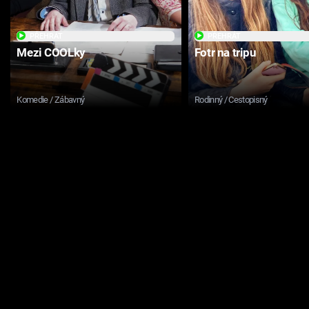
PŘEHRÁT
PŘEHRÁT
Mezi COOLky
Fotr na tripu
Komedie / Zábavný
Rodinný / Cestopisný