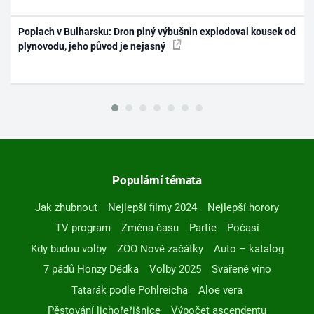
Poplach v Bulharsku: Dron plný výbušnin explodoval kousek od
plynovodu, jeho původ je nejasný
Populární témata
Jak zhubnout
Nejlepší filmy 2024
Nejlepší horory
TV program
Změna času
Partie
Počasí
Kdy budou volby
ZOO Nové začátky
Auto – katalog
7 pádů Honzy Dědka
Volby 2025
Svařené víno
Tatarák podle Pohlreicha
Aloe vera
Pěstování lichořeřišnice
Výpočet ascendentu