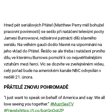
Hned pět seriálových Přátel (Matthew Perry měl bohužel
pracovní povinnosti) se sešlo při natáčení televizní pocty
Jamesi Burrowsovi, režisérovi patnácti dílů slavného
seriálu. Na velkém gauči došlo hlavně na vzpomínání na
jeho vklad do Přátel. Řešilo se ale třeba i natáčení prvního
dílu, ve kterému Burrows pomohl k co nejuvěřitelnějším
vztahům mezi herci. Víc se dozvíte ve zveřejněném videu,
celý pořad bude na americkém kanále NBC odvysílán v
neděli 21. února.
PŘÁTELÉ ZNOVU POHROMADĚ
"I just want to speak on behalf of America and say: We all
love seeing you together.”
#MustSeeTV
#Friends
https://t.co/bgrGnQqtZP