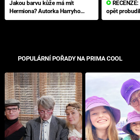
Jakou barvu kůže má mít
RECENZE: Smrtelné zlo se
Hermiona? Autorka Harryho
opět probudi
Pottera přišla s ráznou
přichází s n
odpovědí
hororovou n
POPULÁRNÍ POŘADY NA PRIMA COOL