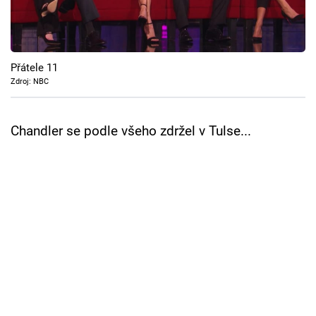
Cool Esport
Pořady
Přátele 11
TV Program
Zdroj: NBC
Sledujte prima+
Chandler se podle všeho zdržel v Tulse...
Přihlášení
Sledujte nás