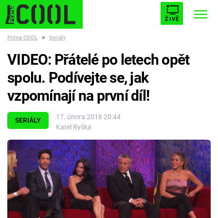
ŽIVĚ
Prima COOL
■
Seriály
STARHOUSE
BUFFY, PŘEMOŽITELKA UPÍRŮ
Trendy:
VIDEO: Přátelé po letech opět
ESCAPE
PLNEJ KOTEL
AVENGERS 5
spolu. Podívejte se, jak
vzpomínají na první díl!
17. února 2016 20:44
SERIÁLY
Karel Ryška
Témata
Filmy
Seriály
Hry