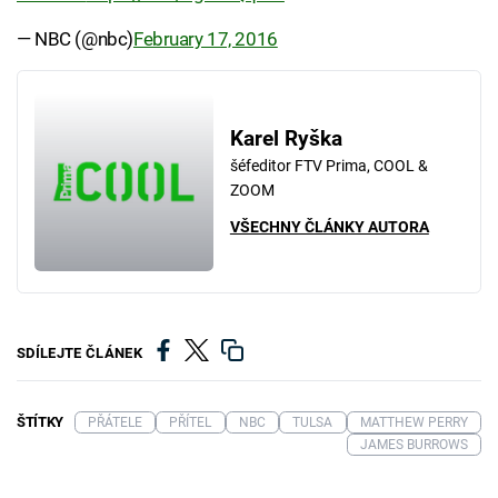
— NBC (@nbc)
February 17, 2016
Karel Ryška
šéfeditor FTV Prima, COOL &
ZOOM
VŠECHNY ČLÁNKY AUTORA
SDÍLEJTE ČLÁNEK
ŠTÍTKY
PŘÁTELE
PŘÍTEL
NBC
TULSA
MATTHEW PERRY
JAMES BURROWS